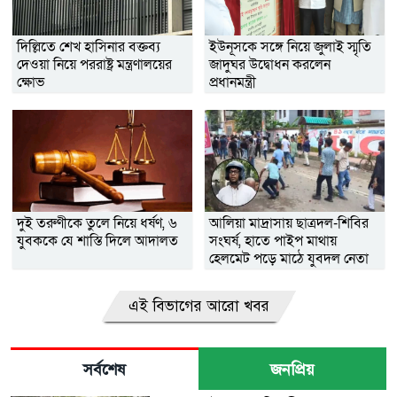
দিল্লিতে শেখ হাসিনার বক্তব্য
ইউনূসকে সঙ্গে নিয়ে জুলাই স্মৃতি
দেওয়া নিয়ে পররাষ্ট্র মন্ত্রণালয়ের
জাদুঘর উদ্বোধন করলেন
ক্ষোভ
প্রধানমন্ত্রী
দুই তরুণীকে তুলে নিয়ে ধর্ষণ, ৬
আলিয়া মাদ্রাসায় ছাত্রদল-শিবির
যুবককে যে শাস্তি দিলে আদালত
সংঘর্ষ, হাতে পাইপ মাথায়
হেলমেট পড়ে মাঠে যুবদল নেতা
নয়ন
এই বিভাগের আরো খবর
সর্বশেষ
জনপ্রিয়