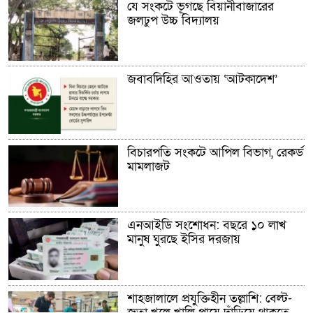
যে সংকটে ভূগছে বিয়ানীবাজারের
জলঢুপ উচ্চ বিদ্যালয়
জবাবদিহির আওতায় ‘আটকাদেশ’
বিচারপতি সংকটে আপিল বিভাগ, রেকর্ড
মামলাজট
এনআইডি সংশোধন: বছরে ১০ লাখ
মানুষ ঘুরছে ইসির দরজায়
শাহজালালে প্রযুক্তিহীন তল্লাশি: বেল্ট-
জুতা খুলে খালি পায়ে দাঁড়িয়ে থাকতে