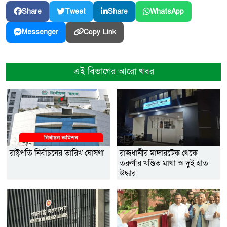
Share
Tweet
Share
WhatsApp
Copy Link
Messenger
এই বিভাগের আরো খবর
রাষ্ট্রপতি নির্বাচনের তারিখ ঘোষণা
রাজধানীর মাদারটেক থেকে
তরুণীর খণ্ডিত মাথা ও দুই হাত
উদ্ধার