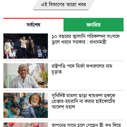
এই বিভাগের আরো খবর
সর্বশেষ
জনপ্রিয়
১০ বছরের জ্বালানি পরিকল্পনা সংসদে
তুলে ধরবে সরকার : প্রধানমন্ত্রী
রাষ্ট্রপতি পদে মির্জা ফখরুলের নাম
চূড়ান্ত
সুনির্দিষ্ট মামলা ছাড়া খায়রুল হককে
গ্রেপ্তার-হয়রানি না করার হাইকোর্টের
আদেশ বহাল
ভাগনের সাথে চলে গেছেন স্ত্রী, দুধ দিয়ে