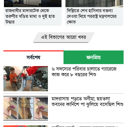
রাজধানীর মাদারটেক থেকে
দিল্লিতে শেখ হাসিনার বক্তব্য
তরুণীর খণ্ডিত মাথা ও দুই হাত
দেওয়া নিয়ে পররাষ্ট্র মন্ত্রণালয়ের
উদ্ধার
ক্ষোভ
এই বিভাগের আরো খবর
সর্বশেষ
জনপ্রিয়
৬ সদস্যের পরিবার চালাতে গ্যারেজে
কাজ করে ৮ বছরের শিশু
মাদরাসায় পড়তে অনীহা, ছয়তলা
ভবনের কার্নিশে পা ঝুলিয়ে বসেছিল শিশু