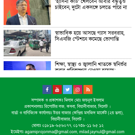
‘হাসিনা কার্ড’ খেলবেন আবার বন্ধুত্বও
চাইবেন, দুটো একসঙ্গে চলতে পারে না
স্বাভাবিক হয়ে আসছে গ্যাস সরবরাহ,
সিএনজি স্টেশনে কমেছে ভোগান্তি
শিক্ষা, স্বাস্থ্য ও জ্বালানি খাতকে স্বনির্ভর
করার পরিকল্পনা নেওয়া হয়েছে:
প্রধানমন্ত্রী
ডিজিটাল দস্যুতা
সম্পাদক ও প্রকাশকঃ মিলাদ মোঃ জয়নুল ইসলাম
প্রকাশনালয়ঃ রিপোর্টার লজ, কসবা, বিয়ানীবাজার, সিলেট ।
বার্তা ও বাণিজ্যিক কার্যালয়ঃ উত্তর বাজার কেন্দ্রিয় মসজিদ মার্কেট (২য় তলা),
বিয়ানীবাজার, সিলেট ।
মোবাঃ ০১৮১৯-৬৫৬০৭৭, ০১৭৩৮-১১ ৬৫ ১২
শিক্ষায় উল্টো স্রোত, বাড়ছে শিক্ষার্থী
ইমেইলঃ agamiprojonma@gmail.com, milad.jaynul@gmail.com
ঝরে পড়ার হার