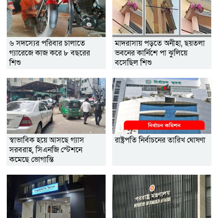
৬ সদস্যের পরিবার চালাতে
মাদরাসায় পড়তে অনীহা, ছয়তলা
গ্যারেজে কাজ করে ৮ বছরের
ভবনের কার্নিশে পা ঝুলিয়ে
শিশু
বসেছিল শিশু
স্বাভাবিক হয়ে আসছে গ্যাস
রাষ্ট্রপতি নির্বাচনের তারিখ ঘোষণা
সরবরাহ, সিএনজি স্টেশনে
কমেছে ভোগান্তি