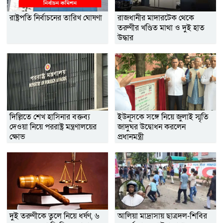
রাষ্ট্রপতি নির্বাচনের তারিখ ঘোষণা
রাজধানীর মাদারটেক থেকে
তরুণীর খণ্ডিত মাথা ও দুই হাত
উদ্ধার
দিল্লিতে শেখ হাসিনার বক্তব্য
ইউনূসকে সঙ্গে নিয়ে জুলাই স্মৃতি
দেওয়া নিয়ে পররাষ্ট্র মন্ত্রণালয়ের
জাদুঘর উদ্বোধন করলেন
ক্ষোভ
প্রধানমন্ত্রী
দুই তরুণীকে তুলে নিয়ে ধর্ষণ, ৬
আলিয়া মাদ্রাসায় ছাত্রদল-শিবির