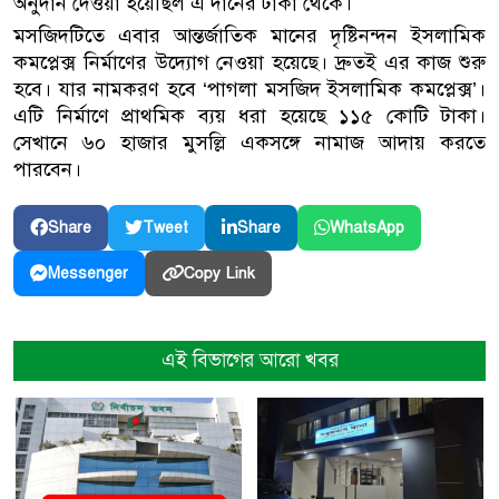
অনুদান দেওয়া হয়েছিল এ দানের টাকা থেকে।
মসজিদটিতে এবার আন্তর্জাতিক মানের দৃষ্টিনন্দন ইসলামিক
কমপ্লেক্স নির্মাণের উদ্যোগ নেওয়া হয়েছে। দ্রুতই এর কাজ শুরু
হবে। যার নামকরণ হবে ‘পাগলা মসজিদ ইসলামিক কমপ্লেক্স’।
এটি নির্মাণে প্রাথমিক ব্যয় ধরা হয়েছে ১১৫ কোটি টাকা।
সেখানে ৬০ হাজার মুসল্লি একসঙ্গে নামাজ আদায় করতে
পারবেন।
Share
Tweet
Share
WhatsApp
Copy Link
Messenger
এই বিভাগের আরো খবর