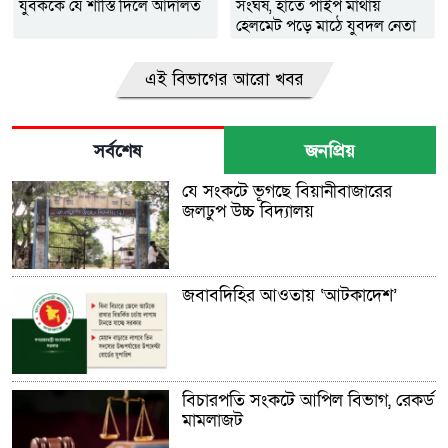
যুবককে যে শাস্তি দিলে আদালত
সংঘর্ষ, হাতে পাইপ মাথায়
হেলমেট পড়ে মাঠে যুবদল নেতা
নয়ন
এই বিভাগের আরো খবর
সর্বশেষ
জনপ্রিয়
যে সংকটে ভূগছে বিয়ানীবাজারের
জলঢুপ উচ্চ বিদ্যালয়
জবাবদিহির আওতায় ‘আটকাদেশ’
বিচারপতি সংকটে আপিল বিভাগ, রেকর্ড
মামলাজট