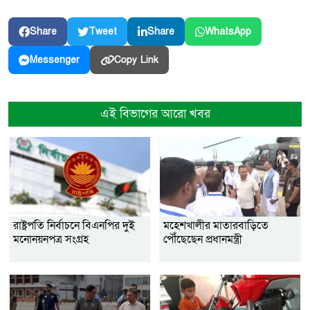
Share
Tweet
Share
WhatsApp
Copy Link
Messenger
এই বিভাগের আরো খবর
রাষ্ট্রপতি নির্বাচনে বিএনপির দুই
মহেশখালীর মাতারবাড়িতে
মনোনয়নপত্র সংগ্রহ
পৌঁছেছেন প্রধানমন্ত্রী