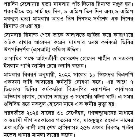
পরদিন দেলোয়ার হত্যা মামলায় পাঁচ দিনের রিমান্ড মঞ্জুর হয়।
পরবর্তীতে ৩১ মার্চ ছয় দিন, ৬ এপ্রিল তিন দিন এবং ৯ এপ্রিল
মকবুল হত্যা মামলায় আরও তিন দিনসহ সর্বশেষ এক দিনের
রিমান্ড দেওয়া হয়।
সোমবার রিমান্ড শেষে তাকে আদালতে হাজির করে কারাগারে
আটক রাখার আবেদন করেন মামলার তদন্ত কর্মকর্তা ডিবির
উপপরিদর্শক (এসআই) কফিল উদ্দিন।
আসামির পক্ষে আইনজীবী মোরশেদ হোসেন শাহীন ও নজরুল
ইসলাম পাখি জামিন চেয়ে শুনানি করেন।
মামলার বিবরণ অনুযায়ী, ২০২২ সালের ১০ ডিসেম্বর বিএনপি
একদফা দাবি আদায়ের কর্মসূচি ঘোষণা করে। এর আগে ৭
ডিসেম্বর ডিবির কর্মকর্তারা বিএনপির নয়াপল্টন কার্যালয়ে
অভিযান চালান, যেখানে ভাঙচুর ও সংঘর্ষের ঘটনা ঘটে। এ সময়
গুলিবিদ্ধ হয়ে মকবুল হোসেন নামে এক কর্মীর মৃত্যু হয়।
পরবর্তীতে ২০২৪ সালের ৩০ সেপ্টেম্বর, গণঅভ্যুত্থানের মাধ্যমে
আওয়ামী লীগ সরকারের পতনের পর, মাহফুজুর রহমান নামের
এক ব্যক্তি বাদী হয়ে শেখ হাসিনাসহ ২৫৬ জনের বিরুদ্ধে পল্টন
মডেল থানায় মামলা দায়ের করেন।