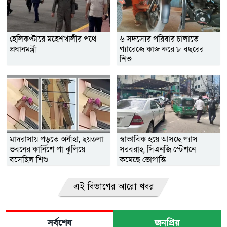
হেলিকপ্টারে মহেশখালীর পথে
৬ সদস্যের পরিবার চালাতে
প্রধানমন্ত্রী
গ্যারেজে কাজ করে ৮ বছরের
শিশু
মাদরাসায় পড়তে অনীহা, ছয়তলা
স্বাভাবিক হয়ে আসছে গ্যাস
ভবনের কার্নিশে পা ঝুলিয়ে
সরবরাহ, সিএনজি স্টেশনে
বসেছিল শিশু
কমেছে ভোগান্তি
এই বিভাগের আরো খবর
সর্বশেষ
জনপ্রিয়