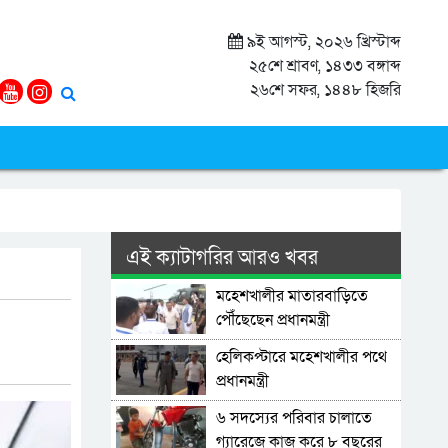
৯ই আগস্ট, ২০২৬ খ্রিস্টাব্দ
২৫শে শ্রাবণ, ১৪৩৩ বঙ্গাব্দ
২৬শে সফর, ১৪৪৮ হিজরি
এই ক্যাটাগরির আরও খবর
মহেশখালীর মাতারবাড়িতে
পৌঁছেছেন প্রধানমন্ত্রী
হেলিকপ্টারে মহেশখালীর পথে
প্রধানমন্ত্রী
৬ সদস্যের পরিবার চালাতে
গ্যারেজে কাজ করে ৮ বছরের