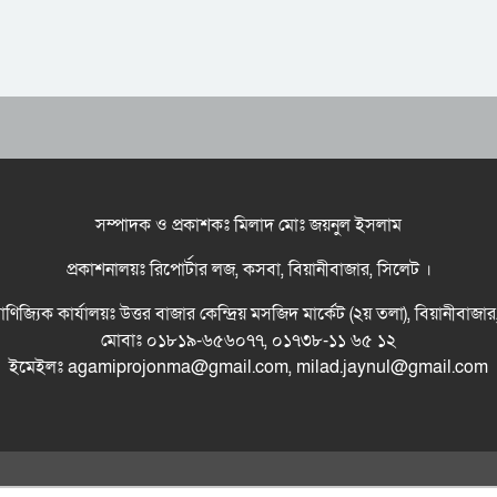
সম্পাদক ও প্রকাশকঃ মিলাদ মোঃ জয়নুল ইসলাম
প্রকাশনালয়ঃ রিপোর্টার লজ, কসবা, বিয়ানীবাজার, সিলেট ।
বাণিজ্যিক কার্যালয়ঃ উত্তর বাজার কেন্দ্রিয় মসজিদ মার্কেট (২য় তলা), বিয়ানীবাজা
মোবাঃ ০১৮১৯-৬৫৬০৭৭, ০১৭৩৮-১১ ৬৫ ১২
ইমেইলঃ agamiprojonma@gmail.com, milad.jaynul@gmail.com