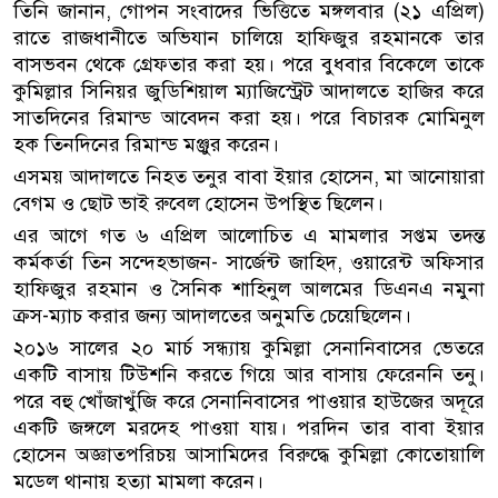
তিনি জানান, গোপন সংবাদের ভিত্তিতে মঙ্গলবার (২১ এপ্রিল)
রাতে রাজধানীতে অভিযান চালিয়ে হাফিজুর রহমানকে তার
বাসভবন থেকে গ্রেফতার করা হয়। পরে বুধবার বিকেলে তাকে
কুমিল্লার সিনিয়র জুডিশিয়াল ম্যাজিস্ট্রেট আদালতে হাজির করে
সাতদিনের রিমান্ড আবেদন করা হয়। পরে বিচারক মোমিনুল
হক তিনদিনের রিমান্ড মঞ্জুর করেন।
এসময় আদালতে নিহত তনুর বাবা ইয়ার হোসেন, মা আনোয়ারা
বেগম ও ছোট ভাই রুবেল হোসেন উপস্থিত ছিলেন।
এর আগে গত ৬ এপ্রিল আলোচিত এ মামলার সপ্তম তদন্ত
কর্মকর্তা তিন সন্দেহভাজন- সার্জেন্ট জাহিদ, ওয়ারেন্ট অফিসার
হাফিজুর রহমান ও সৈনিক শাহিনুল আলমের ডিএনএ নমুনা
ক্রস-ম্যাচ করার জন্য আদালতের অনুমতি চেয়েছিলেন।
২০১৬ সালের ২০ মার্চ সন্ধ্যায় কুমিল্লা সেনানিবাসের ভেতরে
একটি বাসায় টিউশনি করতে গিয়ে আর বাসায় ফেরেননি তনু।
পরে বহু খোঁজাখুঁজি করে সেনানিবাসের পাওয়ার হাউজের অদূরে
একটি জঙ্গলে মরদেহ পাওয়া যায়। পরদিন তার বাবা ইয়ার
হোসেন অজ্ঞাতপরিচয় আসামিদের বিরুদ্ধে কুমিল্লা কোতোয়ালি
মডেল থানায় হত্যা মামলা করেন।