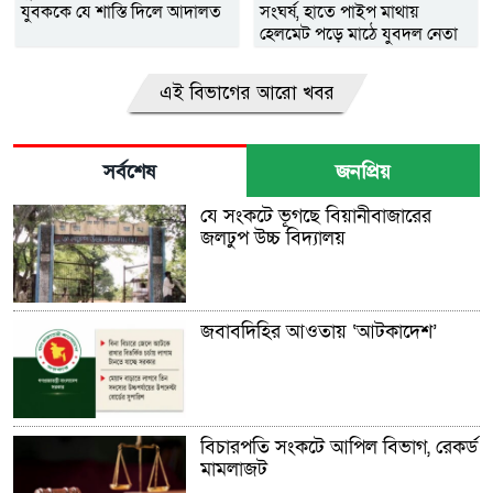
যুবককে যে শাস্তি দিলে আদালত
সংঘর্ষ, হাতে পাইপ মাথায়
হেলমেট পড়ে মাঠে যুবদল নেতা
নয়ন
এই বিভাগের আরো খবর
সর্বশেষ
জনপ্রিয়
যে সংকটে ভূগছে বিয়ানীবাজারের
জলঢুপ উচ্চ বিদ্যালয়
জবাবদিহির আওতায় ‘আটকাদেশ’
বিচারপতি সংকটে আপিল বিভাগ, রেকর্ড
মামলাজট