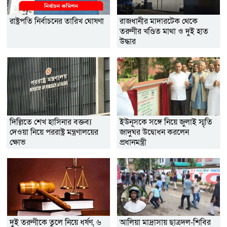
রাষ্ট্রপতি নির্বাচনের তারিখ ঘোষণা
রাজধানীর মাদারটেক থেকে
তরুণীর খণ্ডিত মাথা ও দুই হাত
উদ্ধার
দিল্লিতে শেখ হাসিনার বক্তব্য
ইউনূসকে সঙ্গে নিয়ে জুলাই স্মৃতি
দেওয়া নিয়ে পররাষ্ট্র মন্ত্রণালয়ের
জাদুঘর উদ্বোধন করলেন
ক্ষোভ
প্রধানমন্ত্রী
দুই তরুণীকে তুলে নিয়ে ধর্ষণ, ৬
আলিয়া মাদ্রাসায় ছাত্রদল-শিবির