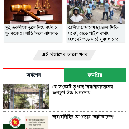
দুই তরুণীকে তুলে নিয়ে ধর্ষণ, ৬
আলিয়া মাদ্রাসায় ছাত্রদল-শিবির
যুবককে যে শাস্তি দিলে আদালত
সংঘর্ষ, হাতে পাইপ মাথায়
হেলমেট পড়ে মাঠে যুবদল নেতা
নয়ন
এই বিভাগের আরো খবর
সর্বশেষ
জনপ্রিয়
যে সংকটে ভূগছে বিয়ানীবাজারের
জলঢুপ উচ্চ বিদ্যালয়
জবাবদিহির আওতায় ‘আটকাদেশ’