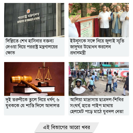
দিল্লিতে শেখ হাসিনার বক্তব্য
ইউনূসকে সঙ্গে নিয়ে জুলাই স্মৃতি
দেওয়া নিয়ে পররাষ্ট্র মন্ত্রণালয়ের
জাদুঘর উদ্বোধন করলেন
ক্ষোভ
প্রধানমন্ত্রী
দুই তরুণীকে তুলে নিয়ে ধর্ষণ, ৬
আলিয়া মাদ্রাসায় ছাত্রদল-শিবির
যুবককে যে শাস্তি দিলে আদালত
সংঘর্ষ, হাতে পাইপ মাথায়
হেলমেট পড়ে মাঠে যুবদল নেতা
নয়ন
এই বিভাগের আরো খবর