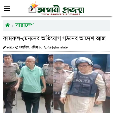
সারাদেশ
কামরুল-মেননের অভিযোগ গঠনের আদেশ আজ
editor
প্রকাশিত: এপ্রিল ৩০, ২০২৬ [gtranslate]