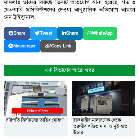
মামলায় তাদের বিরুদ্ধে তিনটি অভিযোগ আনা হয়েছে। গত ৩
ফেব্রুয়ারি প্রসিকিউশনের দেওয়া আনুষ্ঠানিক অভিযোগ আমলে
নেন ট্রাইব্যুনাল।
Share
Tweet
Share
WhatsApp
Copy Link
Messenger
এই বিভাগের আরো খবর
রাষ্ট্রপতি নির্বাচনের তারিখ ঘোষণা
রাজধানীর মাদারটেক থেকে
তরুণীর খণ্ডিত মাথা ও দুই হাত
উদ্ধার