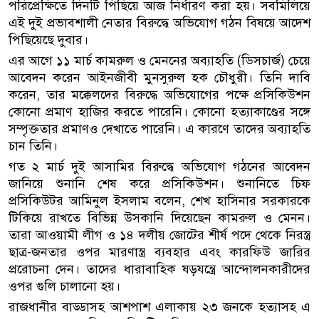
পরিপ্রেক্ষিতে দিনটি পিছিয়ে আজ নির্ধারণ করা হয়। সবমিলিয়ে
এই দুই প্রভাবশালী নেতার বিরুদ্ধে অভিযোগ গঠন বিষয়ে আদেশ
পিছিয়েছে দুবার।
এর আগে ১১ মার্চ কামরুল ও মেননের অব্যাহতি (ডিসচার্জ) চেয়ে
আবেদন করেন আইনজীবী মুনসুরুল হক চৌধুরী। তিনি দাবি
করেন, তার মক্কেলদের বিরুদ্ধে অভিযোগের পক্ষে প্রসিকিউশন
কোনো প্রমাণ হাজির করতে পারেনি। কোনো হত্যাকাণ্ডের সঙ্গে
সম্পৃক্ততার প্রমাণও দেখাতে পারেনি। এ কারণে তাদের অব্যাহতি
চান তিনি।
গত ২ মার্চ দুই আসামির বিরুদ্ধে অভিযোগ গঠনের আবেদন
জানিয়ে শুনানি শেষ করে প্রসিকিউশন। শুনানিতে চিফ
প্রসিকিউটর আমিনুল ইসলাম বলেন, শেখ হাসিনার সরকারকে
টিকিয়ে রাখতে বিভিন্ন উসকানি দিয়েছেন কামরুল ও মেনন।
তারা আওয়ামী লীগ ও ১৪ দলীয় জোটের শীর্ষ পদে থেকে নিরস্ত্র
ছাত্র-জনতার ওপর মারণাস্ত্র ব্যবহার এবং কারফিউ জারির
প্ররোচনা দেন। তাদের ধারাবাহিক ষড়যন্ত্রে আন্দোলনকারীদের
ওপর গুলি চালানো হয়।
রাজধানীর বাড্ডাসহ আশপাশ এলাকায় ২৩ জনকে হত্যাসহ এ