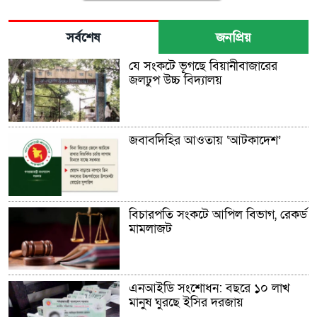
সর্বশেষ
জনপ্রিয়
যে সংকটে ভূগছে বিয়ানীবাজারের
জলঢুপ উচ্চ বিদ্যালয়
জবাবদিহির আওতায় ‘আটকাদেশ’
বিচারপতি সংকটে আপিল বিভাগ, রেকর্ড
মামলাজট
এনআইডি সংশোধন: বছরে ১০ লাখ
মানুষ ঘুরছে ইসির দরজায়