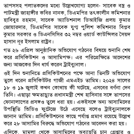
তাপসসহ পলাতকদের মধ্যে উল্লেখযোগ্য হলেন- সাবেক বস্ত্র ও
পাটমন্ত্রী জাহাঙ্গীর কবির নানক, ডিএমপির তৎকালীন কমিশনার
হাবিবুর রহমান, সাবেক অ্যাডিশনাল ডিআইজি প্রলয় কুমার
জোয়ারদার, ডিএমপির সাবেক যুগ্ম পুলিশ কমিশনার বিপ্লব
কুমার সরকার ও ডিএনসিসির ৩২ নম্বর ওয়ার্ড কাউন্সিলর সৈয়দ
হাসান নূর ইসলাম রাষ্ট্রন।
গত ২৬ এপ্রিল আনুষ্ঠানিক অভিযোগ গঠনের বিষয়ে শুনানি শেষ
করে প্রসিকিউশন ও আসামিপক্ষ। এর পরিপ্রেক্ষিতে আদেশের
জন্য আজকের দিন ধার্য করেন ট্রাইব্যুনাল।
ওই দিন শুনানিতে প্রসিকিউশনের পক্ষে আনা তিনটি অভিযোগ
তুলে ধরেন প্রসিকিউটর গাজী এমএইচ তামিম। ২০২৪ সালের
১৮ ও ১৯ জুলাই কখন কোথায় কী ঘটেছে, এসবের বর্ণনা দেন
তিনি। এছাড়া ক্ষমতাচ্যুত প্রধানমন্ত্রী শেখ হাসিনার সঙ্গে তাপসের
ফোনালাপের প্রসঙ্গও তুলে ধরা হয়। একইসঙ্গে অন্য আসামিদের
উপস্থিতি ভিডিও ফুটেজে উঠে এসেছে বলেও ট্রাইব্যুনালকে
জানান তামিম। প্রসিকিউশনের কাছে পর্যাপ্ত প্রমাণ রয়েছে উল্লেখ
করে ২৮ আসামির বিরুদ্ধে অভিযোগ গঠনের আবেদন করা হয়।
এদিকে, মামলা থেকে আসামিদের অব্যাহতি চান গ্রেপ্তার ও