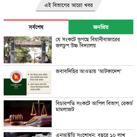
এই বিভাগের আরো খবর
সর্বশেষ
জনপ্রিয়
যে সংকটে ভূগছে বিয়ানীবাজারের
জলঢুপ উচ্চ বিদ্যালয়
জবাবদিহির আওতায় ‘আটকাদেশ’
বিচারপতি সংকটে আপিল বিভাগ, রেকর্ড
মামলাজট
এনআইডি সংশোধন: বছরে ১০ লাখ