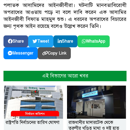
পলাতক আসামিদের আইনজীবীরা। ঘটনাটি মানবতাবিরোধী
অপরাধের আওতায় পড়ে না বলে দাবি করেন এক আসামির
আইনজীবী সিফাত মাহমুদ শুভ। এ ধরনের অপরাধের বিচারের
জন্য পৃথক আইন রয়েছে বলেও উল্লেখ করেন তিনি।
Share
Tweet
Share
WhatsApp
Copy Link
Messenger
এই বিভাগের আরো খবর
রাষ্ট্রপতি নির্বাচনের তারিখ ঘোষণা
রাজধানীর মাদারটেক থেকে
তরুণীর খণ্ডিত মাথা ও দুই হাত