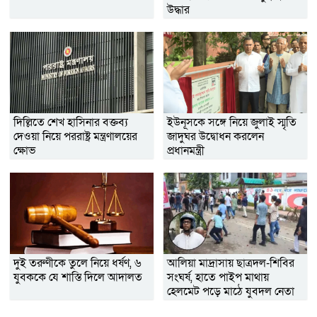
উদ্ধার
দিল্লিতে শেখ হাসিনার বক্তব্য
ইউনূসকে সঙ্গে নিয়ে জুলাই স্মৃতি
দেওয়া নিয়ে পররাষ্ট্র মন্ত্রণালয়ের
জাদুঘর উদ্বোধন করলেন
ক্ষোভ
প্রধানমন্ত্রী
দুই তরুণীকে তুলে নিয়ে ধর্ষণ, ৬
আলিয়া মাদ্রাসায় ছাত্রদল-শিবির
যুবককে যে শাস্তি দিলে আদালত
সংঘর্ষ, হাতে পাইপ মাথায়
হেলমেট পড়ে মাঠে যুবদল নেতা
নয়ন