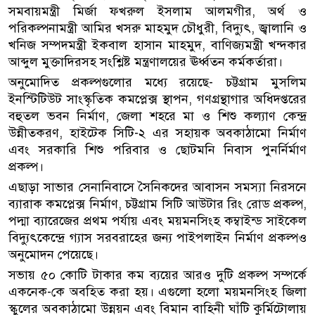
সমবায়মন্ত্রী মির্জা ফখরুল ইসলাম আলমগীর, অর্থ ও
পরিকল্পনামন্ত্রী আমির খসরু মাহমুদ চৌধুরী, বিদ্যুৎ, জ্বালানি ও
খনিজ সম্পদমন্ত্রী ইকবাল হাসান মাহমুদ, বাণিজ্যমন্ত্রী খন্দকার
আব্দুল মুক্তাদিরসহ সংশ্লিষ্ট মন্ত্রণালয়ের ঊর্ধ্বতন কর্মকর্তারা।
অনুমোদিত প্রকল্পগুলোর মধ্যে রয়েছে- চট্টগ্রাম মুসলিম
ইনস্টিটিউট সাংস্কৃতিক কমপ্লেক্স স্থাপন, গণগ্রন্থাগার অধিদপ্তরের
বহুতল ভবন নির্মাণ, জেলা শহরে মা ও শিশু কল্যাণ কেন্দ্র
উন্নীতকরণ, হাইটেক সিটি-২ এর সহায়ক অবকাঠামো নির্মাণ
এবং সরকারি শিশু পরিবার ও ছোটমনি নিবাস পুনর্নির্মাণ
প্রকল্প।
এছাড়া সাভার সেনানিবাসে সৈনিকদের আবাসন সমস্যা নিরসনে
ব্যারাক কমপ্লেক্স নির্মাণ, চট্টগ্রাম সিটি আউটার রিং রোড প্রকল্প,
পদ্মা ব্যারেজের প্রথম পর্যায় এবং ময়মনসিংহ কম্বাইন্ড সাইকেল
বিদ্যুৎকেন্দ্রে গ্যাস সরবরাহের জন্য পাইপলাইন নির্মাণ প্রকল্পও
অনুমোদন পেয়েছে।
সভায় ৫০ কোটি টাকার কম ব্যয়ের আরও দুটি প্রকল্প সম্পর্কে
একনেক-কে অবহিত করা হয়। এগুলো হলো ময়মনসিংহ জিলা
স্কুলের অবকাঠামো উন্নয়ন এবং বিমান বাহিনী ঘাঁটি কুর্মিটোলায়