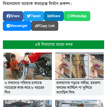
বিমানসেনা ব্যারাক কমপ্লেক্স নির্মাণ প্রকল্প।
Share
Tweet
Share
WhatsApp
Copy Link
Messenger
এই বিভাগের আরো খবর
৬ সদস্যের পরিবার চালাতে
মাদরাসায় পড়তে অনীহা, ছয়তলা
গ্যারেজে কাজ করে ৮ বছরের
ভবনের কার্নিশে পা ঝুলিয়ে
শিশু
বসেছিল শিশু