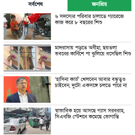
সর্বশেষ
জনপ্রিয়
৬ সদস্যের পরিবার চালাতে গ্যারেজে
কাজ করে ৮ বছরের শিশু
মাদরাসায় পড়তে অনীহা, ছয়তলা
ভবনের কার্নিশে পা ঝুলিয়ে বসেছিল শিশু
‘হাসিনা কার্ড’ খেলবেন আবার বন্ধুত্বও
চাইবেন, দুটো একসঙ্গে চলতে পারে না
স্বাভাবিক হয়ে আসছে গ্যাস সরবরাহ,
সিএনজি স্টেশনে কমেছে ভোগান্তি