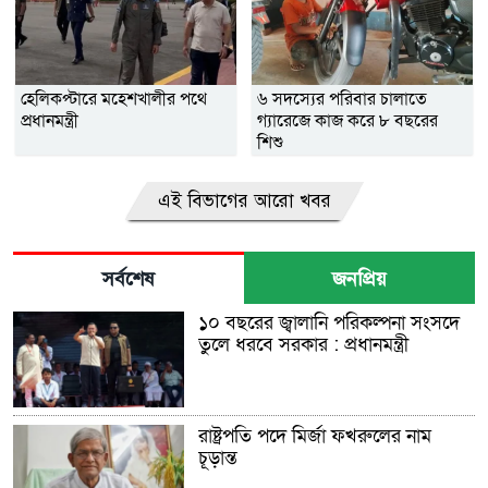
হেলিকপ্টারে মহেশখালীর পথে
৬ সদস্যের পরিবার চালাতে
প্রধানমন্ত্রী
গ্যারেজে কাজ করে ৮ বছরের
শিশু
এই বিভাগের আরো খবর
সর্বশেষ
জনপ্রিয়
১০ বছরের জ্বালানি পরিকল্পনা সংসদে
তুলে ধরবে সরকার : প্রধানমন্ত্রী
রাষ্ট্রপতি পদে মির্জা ফখরুলের নাম
চূড়ান্ত