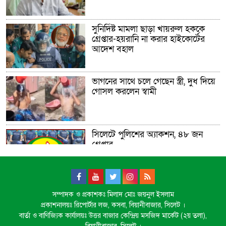
সুনির্দিষ্ট মামলা ছাড়া খায়রুল হককে
গ্রেপ্তার-হয়রানি না করার হাইকোর্টের
আদেশ বহাল
ভাগনের সাথে চলে গেছেন স্ত্রী, দুধ দিয়ে
গোসল করলেন স্বামী
সিলেটে পুলিশের অ্যাকশন, ৪৮ জন
গ্রেপ্তার
সিলেটে সেই দুই বাস চালকের বিরুদ্ধে
সম্পাদক ও প্রকাশকঃ মিলাদ মোঃ জয়নুল ইসলাম
মামলা
প্রকাশনালয়ঃ রিপোর্টার লজ, কসবা, বিয়ানীবাজার, সিলেট ।
বার্তা ও বাণিজ্যিক কার্যালয়ঃ উত্তর বাজার কেন্দ্রিয় মসজিদ মার্কেট (২য় তলা),