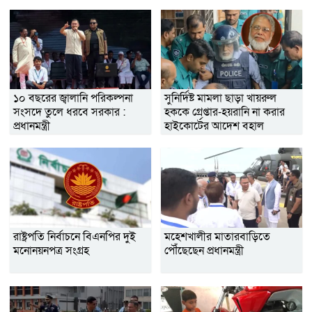
১০ বছরের জ্বালানি পরিকল্পনা
সুনির্দিষ্ট মামলা ছাড়া খায়রুল
সংসদে তুলে ধরবে সরকার :
হককে গ্রেপ্তার-হয়রানি না করার
প্রধানমন্ত্রী
হাইকোর্টের আদেশ বহাল
রাষ্ট্রপতি নির্বাচনে বিএনপির দুই
মহেশখালীর মাতারবাড়িতে
মনোনয়নপত্র সংগ্রহ
পৌঁছেছেন প্রধানমন্ত্রী