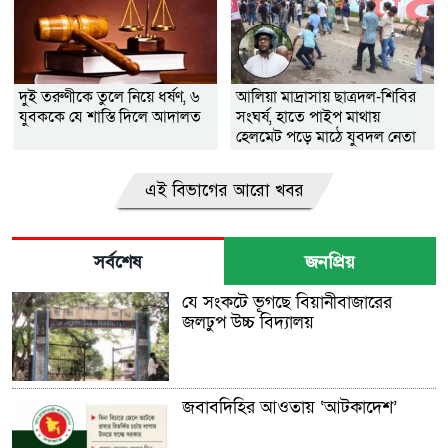
দুই তরুণীকে তুলে নিয়ে ধর্ষণ, ৬
আলিয়া মাদ্রাসায় ছাত্রদল-শিবির
যুবককে যে শাস্তি দিলে আদালত
সংঘর্ষ, হাতে পাইপ মাথায়
হেলমেট পড়ে মাঠে যুবদল নেতা
নয়ন
এই বিভাগের আরো খবর
সর্বশেষ
জনপ্রিয়
যে সংকটে ভূগছে বিয়ানীবাজারের
জলঢুপ উচ্চ বিদ্যালয়
জবাবদিহির আওতায় ‘আটকাদেশ’