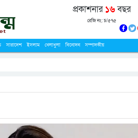
প্রকাশনার
১৬
বছর
রেজি নং: চ/৫৭৫
ি
সারাদেশ
ইসলাম
খেলাধুলা
বিনোদন
সম্পাদকীয়