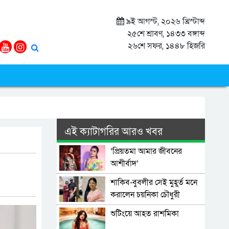
৯ই আগস্ট, ২০২৬ খ্রিস্টাব্দ
২৫শে শ্রাবণ, ১৪৩৩ বঙ্গাব্দ
২৬শে সফর, ১৪৪৮ হিজরি
এই ক্যাটাগরির আরও খবর
‘প্রিয়তমা আমার জীবনের
আশীর্বাদ’
শাকিব-বুবলীর সেই মুহূর্ত মনে
করালেন চয়নিকা চৌধুরী
শুটিংয়ে আহত রাশমিকা