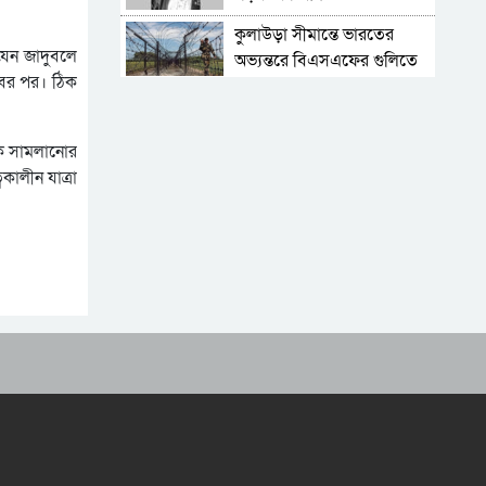
কুলাউড়া সীমান্তে ভারতের
যেন জাদুবলে
অভ্যন্তরে বিএসএফের গুলিতে
বের পর। ঠিক
বাংলাদেশি নিহত
সিলেটে আরও ৩ জনের
প্রাণহানী, পরিস্থিতি এখনো
নকে সামলানোর
ভয়াবহ
মহেশখালীর মাতারবাড়িতে
কালীন যাত্রা
পৌঁছেছেন প্রধানমন্ত্রী
হেলিকপ্টারে মহেশখালীর পথে
প্রধানমন্ত্রী
৬ সদস্যের পরিবার চালাতে
গ্যারেজে কাজ করে ৮ বছরের
শিশু
মাদরাসায় পড়তে অনীহা,
ছয়তলা ভবনের কার্নিশে পা
ঝুলিয়ে বসেছিল শিশু
‘হাসিনা কার্ড’ খেলবেন আবার
বন্ধুত্বও চাইবেন, দুটো একসঙ্গে
চলতে পারে না