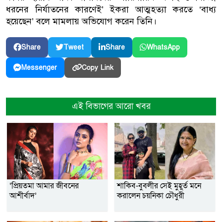
ধরনের নির্যাতনের কারণেই’ ইকরা আত্মহত্যা করতে ‘বাধ্য
হয়েছেন’ বলে মামলায় অভিযোগ করেন তিনি।
Share
Tweet
Share
WhatsApp
Copy Link
Messenger
এই বিভাগের আরো খবর
‘প্রিয়তমা আমার জীবনের
শাকিব-বুবলীর সেই মুহূর্ত মনে
আশীর্বাদ’
করালেন চয়নিকা চৌধুরী