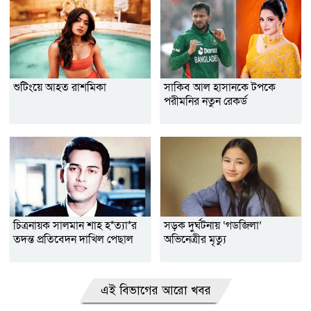
শুটিংয়ে আহত রাশমিকা
সাকিব আল হাসানকে টপকে
পরীমনির নতুন রেকর্ড
চিত্রনায়ক সালমান শাহ হ*ত্যা*র
সড়ক দুর্ঘটনায় ‘গডজিলা’
তদন্ত প্রতিবেদন দাখিল পেছাল
অভিনেত্রীর মৃত্যু
এই বিভাগের আরো খবর