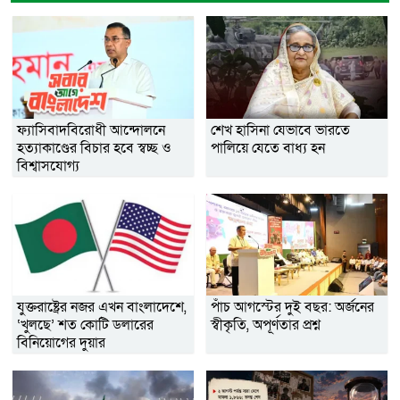
ফ্যাসিবাদবিরোধী আন্দোলনে
শেখ হাসিনা যেভাবে ভারতে
হত্যাকাণ্ডের বিচার হবে স্বচ্ছ ও
পালিয়ে যেতে বাধ্য হন
বিশ্বাসযোগ্য
যুক্তরাষ্ট্রের নজর এখন বাংলাদেশে,
পাঁচ আগস্টের দুই বছর: অর্জনের
‘খুলছে’ শত কোটি ডলারের
স্বীকৃতি, অপূর্ণতার প্রশ্ন
বিনিয়োগের দুয়ার