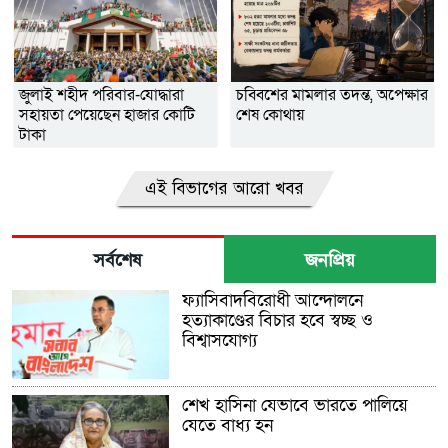
জুলাই শহীদ পরিবার-যোদ্ধারা
চব্বিশের মামলার তদন্ত, অপেক্ষার
সহায়তা পেয়েছেন হাজার কোটি
শেষ কোথায়
টাকা
এই বিভাগের আরো খবর
সর্বশেষ
জনপ্রিয়
ফ্যাসিবাদবিরোধী আন্দোলনে
হত্যাকাণ্ডের বিচার হবে স্বচ্ছ ও
বিশ্বাসযোগ্য
শেখ হাসিনা যেভাবে ভারতে পালিয়ে
যেতে বাধ্য হন