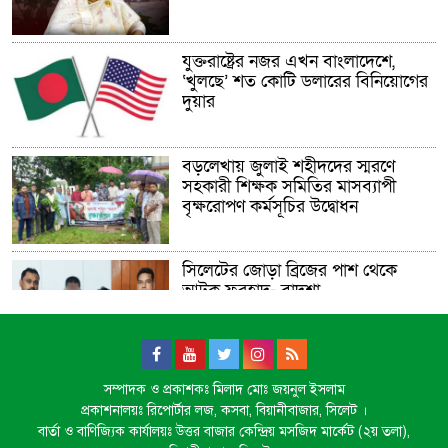
যুক্তরাষ্ট্রের নজর এখন বাংলাদেশে,
‘খুলছে’ শত কোটি ডলারের বিনিয়োগের
দুয়ার
বড়লেখায় জুলাই শহীদদের স্মরণে
সহকারী শিক্ষক সমিতির মাসব্যাপী
বৃক্ষরোপণ কর্মসূচির উদ্বোধন
সিলেটের জোড়া ব্রিজের পাশ থেকে
আটক ফরহাদ- বাদশা
জুলাই আন্দোলন ছাত্র-জনতার বীরত্বের
সম্পাদক ও প্রকাশকঃ মিলাদ মোঃ জয়নুল ইসলাম
স্মারকস্তম্ভ: বিয়ানীবাজারের ইউএনও
প্রকাশনালয়ঃ রিপোর্টার লজ, কসবা, বিয়ানীবাজার, সিলেট ।
বার্তা ও বাণিজ্যিক কার্যালয়ঃ উত্তর বাজার কেন্দ্রিয় মসজিদ মার্কেট (২য় তলা),