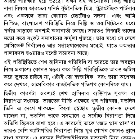
আরও পরিষ্কার হয়ে উঠছে। এখন এই আমেরিকা কিন্তু আরও
নানা বিষয়ে ভারতের ঘনিষ্ঠ কূটনৈতিক মিত্র, স্ট্র্যাটেজিক পার্টনার
এবং একসঙ্গে তারা কোয়াড জোটেরও সদস্য। এবং আমি
নিশ্চিত, বাংলাদেশ পরিস্থিতি নিয়ে দিল্লি ও ওয়াশিংটনের মধ্যে
পর্দার আড়ালে অবশ্যই কথাবার্তা চলছে। ভারতও নিশ্চয়ই তাদের
মতো করে সংকট সমাধানের ফর্মুলা খুঁজছে। তার মধ্যে সে দেশে
প্রেসিডেন্ট নির্বাচনও আর সপ্তাহখানেকের মধ্যেই, যাতে ক্ষমতার
পালাবদল হওয়ারও যথেষ্ট সম্ভাবনা আছে।
এই পরিস্থিতিতে শেখ হাসিনার গতিবিধি বা ভারতে তার অবস্থান
নিয়ে প্রকাশ্যে কোনও মন্তব্য করে দিল্লি পরিস্থিতিকে আরও জটিল
করে তুলতে চাইবে না, এটাই তো স্বাভাবিক। বরং তারা অপেক্ষা
করে দেখবে, আমেরিকার রাজনৈতিক গতিপথ কোনদিকে যায়।
দ্বিতীয় কারণটা অবশ্যই শেখ হাসিনার ব্যক্তিগত সুরক্ষা বা
নিরাপত্তা সংক্রান্ত। ভারতের নীতি এক্ষেত্রে খুব পরিষ্কার, যতদিন
তিনি এ দেশে থাকছেন কিংবা স্বেচ্ছায় তৃতীয় কোনও দেশে
যাচ্ছেন না, ততদিন তাকে সসম্মানে ও সর্বোচ্চ নিরাপত্তা দিয়ে
অতিথি হিসেবে রাখা হবে। এ কারণেই তাকে ‘জেড প্লাস প্লাস’ বা
তারও বেশি ক্যাটাগরির নিরাপত্তা দিয়ে খুব গোপন কোনও স্থানে
রাখা হয়েছে। এ ধরনের ভিভিআইপিদের মুভমেন্ট নিয়ে কোনও