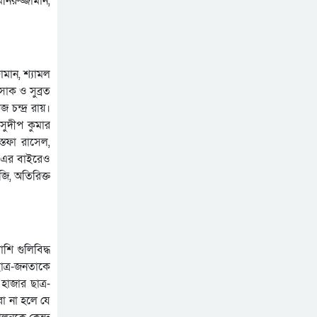
িরুজ্জামান,
ামান, শ্যামল
াক ও সুব্রত
 চন্দ্র রায়।
সুদীপ কুমার
্তফা রাসেল,
 এর বাইরেও
জি, অতিরিক্ত
শি গুলিবিদ্ধ
াত্র-জনতাকে
াজার ছাত্র-
রা না হলে যে