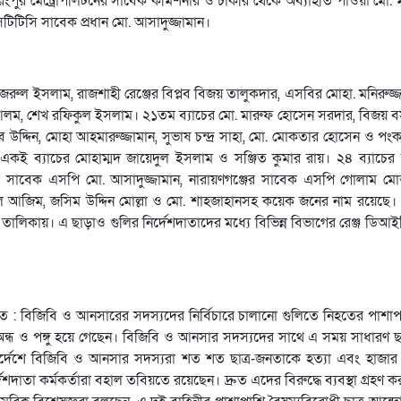
পুর মেট্রোপলিটনের সাবেক কমিশনার ও চাকরি থেকে অব্যাহতি পাওয়া মো. মন
িটিসি সাবেক প্রধান মো. আসাদুজ্জামান।
নজরুল ইসলাম, রাজশাহী রেঞ্জের বিপ্লব বিজয় তালুকদার, এসবির মোহা. মনিরুজ্জ
আলম, শেখ রফিকুল ইসলাম। ২১তম ব্যাচের মো. মারুফ হোসেন সরদার, বিজয় বস
ব উদ্দিন, মোহা আহমারুজ্জামান, সুভাষ চন্দ্র সাহা, মো. মোকতার হোসেন ও পংকজ
, একই ব্যাচের মোহাম্মদ জায়েদুল ইসলাম ও সঞ্জিত কুমার রায়। ২৪ ব্যাচের 
েলার সাবেক এসপি মো. আসাদুজ্জামান, নারায়ণগঞ্জের সাবেক এসপি গোলাম মোস
ল আজিম, জসিম উদ্দিন মোল্লা ও মো. শাহজাহানসহ কয়েক জনের নাম রয়েছে।
ালিকায়। এ ছাড়াও গুলির নির্দেশদাতাদের মধ্যে বিভিন্ন বিভাগের রেঞ্জ ডিআই
তে : বিজিবি ও আনসারের সদস্যদের নির্বিচারে চালানো গুলিতে নিহতের পাশাপা
ধ ও পঙ্গু হয়ে গেছেন। বিজিবি ও আনসার সদস্যদের সাথে এ সময় সাধারণ ছ
নির্দেশে বিজিবি ও আনসার সদস্যরা শত শত ছাত্র-জনতাকে হত্যা এবং হাজার হ
দাতা কর্মকর্তারা বহাল তবিয়তে রয়েছেন। দ্রুত এদের বিরুদ্ধে ব্যবস্থা গ্রহণ ক