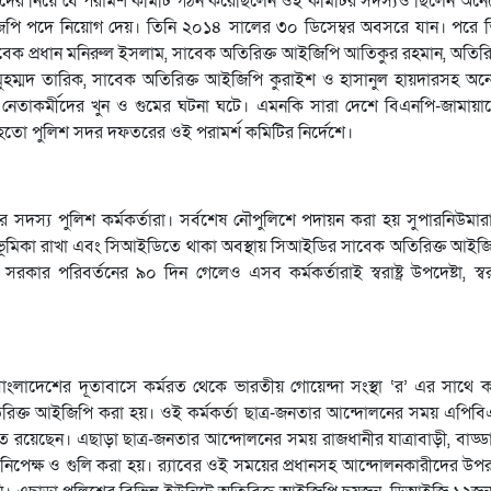
কর্তাদের নিয়ে যে পরামর্শ কমিটি গঠন করেছিলেন ওই কমিটির সদস্যও ছিলেন অ
পি পদে নিয়োগ দেয়। তিনি ২০১৪ সালের ৩০ ডিসেম্বর অবসরে যান। পরে তি
 সাবেক প্রধান মনিরুল ইসলাম, সাবেক অতিরিক্ত আইজিপি আতিকুর রহমান, অতির
 মুহম্মদ তারিক, সাবেক অতিরিক্ত আইজিপি কুরাইশ ও হাসানুল হায়দারসহ 
ের নেতাকর্মীদের খুন ও গুমের ঘটনা ঘটে। এমনকি সারা দেশে বিএনপি-জামায়
ি হতো পুলিশ সদর দফতরের ওই পরামর্শ কমিটির নির্দেশে।
দস্য পুলিশ কর্মকর্তারা। সর্বশেষ নৌপুলিশে পদায়ন করা হয় সুপারনিউমারা
 ভূমিকা রাখা এবং সিআইডিতে থাকা অবস্থায় সিআইডির সাবেক অতিরিক্ত আইজি
পরিবর্তনের ৯০ দিন গেলেও এসব কর্মকর্তারাই স্বরাষ্ট্র উপদেষ্টা, স্বরাষ
্থ বাংলাদেশের দূতাবাসে কর্মরত থেকে ভারতীয় গোয়েন্দা সংস্থা ‘র’ এর সাথে
িরিক্ত আইজিপি করা হয়। ওই কর্মকর্তা ছাত্র-জনতার আন্দোলনের সময় এপি
রয়েছেন। এছাড়া ছাত্র-জনতার আন্দোলনের সময় রাজধানীর যাত্রাবাড়ী, বাড্ডা
নেড নিপেক্ষ ও গুলি করা হয়। র‌্যাবের ওই সময়ের প্রধানসহ আন্দোলনকারীদের উপ