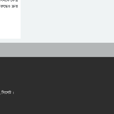
নকে কেন্দ্র
ুদ্ধেও দ্রুত
র, সিলেট ।