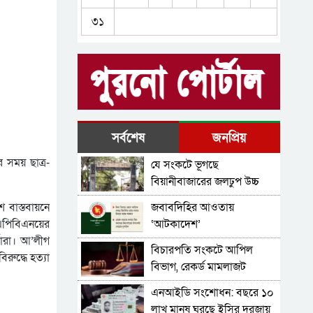
চব্বিশের মামলার তদন্ত,
৩১
অপেক্ষার শেষ কোথায়
রেমিট্যান্স, শ্রমবাজার ও
রপ্তানিতে ঊর্ধ্বমুখী প্রবণতা নিয়ে
অর্থবছর শুরু
জুলাই আন্দোলনের পরিচিত
মুখেরা কে কোথায়
২১ বছরের দুদকে নজিরবিহীন
সর্বশেষ
জনপ্রিয়
শূন্যতা, হাল ধরবে কে?
 সময় ছাত্র-
যে সংকটে ভূগছে
খাদ্যে সর্বগ্রাসী ভেজাল
বিয়ানীবাজারের জলঢুপ উচ্চ
বিদ্যালয়
শ বাস্তবায়নে
জবাবদিহির আওতায়
 এপিবিএনয়ের
‘আটকাদেশ’
তারা। আ’লীগ
বিচারপতি সংকটে আপিল
রুদ্ধে হত্যা
বিভাগ, রেকর্ড মামলাজট
এনআইডি সংশোধন: বছরে ১০
লাখ মানুষ ঘুরছে ইসির দরজায়