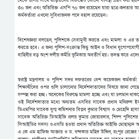
থেকে গুলির সাথে জড়িতদের বিরুদ্ধেও কোনো ব্যবস্থা গ্রহণ করা 
৩০ জন এবং অতিরিক্ত এসপি ৭০ জন রয়েছেন যারা ছাত্র-জনতার আন
কর্মকর্তারা এখনো সুবিধাজনক পদে বহাল রয়েছেন।
বিশেষজ্ঞরা বলছেন, পুলিশকে সেবামুখী করতে এবং মামলা ও এর তদ
করতে হবে। এ জন্য পুলিশ-সংক্রান্ত কিছু আইন ও বিধান যুগোপযো
বাহিনীর বড় অংশ দলীয় কর্মীর ভূমিকায় অবতীর্ণ হয়। তদন্ত করে এদের ব
স্বরাষ্ট্র মন্ত্রণালয় ও পুলিশ সদর দফতরের বেশ কয়েকজন কর্মকর্ত
শিক্ষার্থীদের ওপর গুলি চালানোর নির্দেশদাতাদের বিষয়ে জানা গেছে
সম্পন্ন করা হচ্ছ। অনেকের বিরুদ্ধে মামলা হচ্ছে এবং যা চলমান থ
ওই নির্দেশদাতার মধ্যে অন্যতম এসবির সাবেক প্রধান মনিরুল ই
ডিএমপির সাবেক যুগ্ম কমিশনার বিপ্লব কুমার বিশ্বাস ও মেহেদি
সাবেক অতিরিক্ত ডিআইজি প্রলয় কুমার জোয়ারদার, শিল্প পুলিশের স
সিআইডির সদস্য ওএসডি হওয়া প্রধান অতিরিক্ত আইজি মোহাম্মদ আলী
এ কে এম হাফিজ আক্তার ও ড. খন্দকার মহিদ উদ্দিন, রংপুর রেঞ্জে