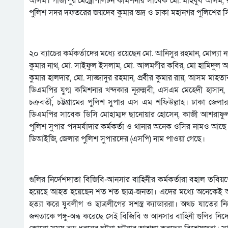
আলম। গাজীপুর মেট্রোপলিটন কমিশনার সাবেক মো. মাহবুব আলম, রং
পুলিশ সদর দফতরের জয়দেব কুমার ভদ্র ও ঢাকা মহানগর পুলিশের সিট
২০ ব্যাচের কর্মকর্তাদের মধ্যে রয়েছেন মো. আনিসুর রহমান, মোল্যা 
কুমার নাথ, মো. সাইফুল ইসলাম, মো. আলমগীর কবির, মো হামিদুল 
কুমার হালদার, মো. সাজ্জাদুর রহমান, প্রবীর কুমার রায়, আসম মাহতা
ডিএমপির যুগ্ম কমিশনার খন্দকার নূরুন্নবী, এসএম মেহেদী হাসান
চক্রবর্তী, চট্টগ্রামের পুলিশ সুপার এস এম শফিউল্লাহ। ঢাকা জ
ডিএমপির সাবেক ডিসি মোহাম্মদ ছানোয়ার হোসেন, কাজী আশরাফু
পুলিশ সুপার পদমর্যাদার কর্মকর্তা ও থানার অনেক ওসির নামও আছে ত
ডিআইজি, জেলার পুলিশ সুপারদের (এসপি) নাম পাওয়া গেছে।
গুলির নির্দেশদাতা বিজিবি-আনসার বাহিনীর কর্মকর্তারা বহাল তবিয়
হয়েছে আহত হয়েছেন শত শত ছাত্র-জনতা। এদের মধ্যে অনেকেই অন্
হত্যা করে যুবলীগ ও ছাত্রলীগের সশস্ত্র ক্যাডাররা। অথচ যাতের 
জনতাকে পঙ্গু-অন্ধ করেছে সেই বিজিবি ও আনসার বাহিনী গুলির নির্দেশ