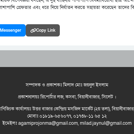
ক বিশেষজ্ঞরা বলছেন, এ দুই বাহিনীর পাশাপাশি বৈষম্যবিরোধী ছাত্র আন্দোল
ার পাশাপাশি গ্রেফতার এবং ধরে নিয়ে নির্যাতন করতে সহায়তা করেছেন তাদের বির
Messenger
Copy Link
সম্পাদক ও প্রকাশকঃ মিলাদ মোঃ জয়নুল ইসলাম
প্রকাশনালয়ঃ রিপোর্টার লজ, কসবা, বিয়ানীবাজার, সিলেট ।
বাণিজ্যিক কার্যালয়ঃ উত্তর বাজার কেন্দ্রিয় মসজিদ মার্কেট (২য় তলা), বিয়ানীবাজা
মোবাঃ ০১৮১৯-৬৫৬০৭৭, ০১৭৩৮-১১ ৬৫ ১২
ইমেইলঃ agamiprojonma@gmail.com, milad.jaynul@gmail.com