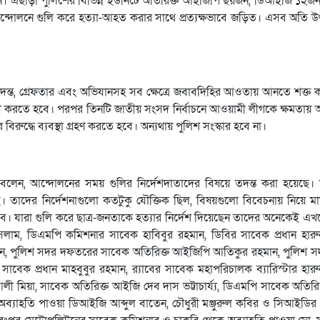
হয়নি। এছাড়া পুলিশের বিভিন্ন ইউনিটে অতিরিক্ত আইজিপি ছয়জন, ডিআইজি ১২
্দোলনে গুলি করে হত্যা-আহত করার সাথে প্রত্যক্ষভাবে জড়িত। এসব অতি উ
ন্ত, গ্রেফতার এবং অভিযানসহ সব ক্ষেত্রে জবাবদিহির আওতায় আনতে শক্ত 
গী করতে হবে। পরপর তিনটি জাতীয় সংসদ নির্বাচনে আওয়ামী লীগকে ক্ষমতায়
িরুদ্ধে ব্যবস্থা গ্রহণ করতে হবে। অন্যথায় পুলিশ সংস্কার হবে না।
া বলেন, আন্দোলনের সময় গুলির নির্দেশদাতাদের বিষয়ে তদন্ত করা হয়েছে। তদন
। তাদের নির্দেশনাগুলো কতটুকু যৌক্তিক ছিল, বিষয়গুলো বিবেচনায় নিয়ে মামল
াকবে। যারা গুলি করে ছাত্র-জনতাকে হত্যার নির্দেশ দিয়েছেন তাদের অনেকেই 
সলাম, ডিএমপি কমিশনার সাবেক হাবিবুর রহমান, ডিবির সাবেক প্রধান হার
 হাসান, পুলিশ সদর দফতরের সাবেক অতিরিক্ত আইজিপি আতিকুর রহমান, পুলিশ
াবেক প্রধান মাহবুবুর রহমান, র‌্যাবের সাবেক মহাপরিচালক ব্যারিস্টার হার
 মিয়া, সাবেক অতিরিক্ত আইজি দেব দাস ভট্টাচার্য্য, ডিএমপি সাবেক অতিরি
র অব্যাহতি পাওয়া ডিআইজি আব্দুল বাতেন, চৌধুরী মঞ্জুরুল কবির ও সিআইডির