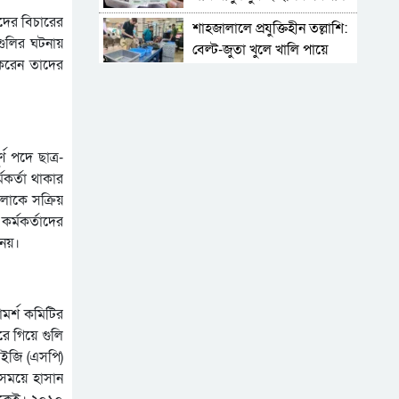
াদের বিচারের
শাহজালালে প্রযুক্তিহীন তল্লাশি:
 গুলির ঘটনায়
বেল্ট-জুতা খুলে খালি পায়ে
 করেন তাদের
দাঁড়িয়ে থাকতে হয় যাত্রীদের
একের পর এক অনুষ্ঠানে
হট্টগোল, নেপথ্যে কী
পিকআপসহ তিনজনকে ধরল
ণ পদে ছাত্র-
সিলেট র‌্যাব
মকর্তা থাকার
সিলেটে কাগজ ছাড়া রাস্তায়
ুলোকে সক্রিয়
নামলেই বিপদ
র্মকর্তাদের
 নয়।
নতুন কর্মসূচির ঘোষণা জামায়াত
জোটের
‘প্রিয়তমা আমার জীবনের
ামর্শ কমিটির
আশীর্বাদ’
রে গিয়ে গুলি
“দুর্নীতিতে চ্যাম্পিয়ন হওয়ার
ইজি (এসপি)
সহজ উপায় সংসদ সদস্য এবং
সময়ে হাসান
প্রশাসন একাকার হয়ে যাওয়া”