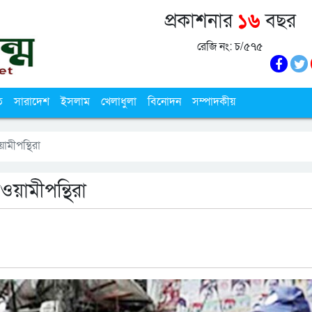
প্রকাশনার
১৬
বছর
রেজি নং: চ/৫৭৫
ি
সারাদেশ
ইসলাম
খেলাধুলা
বিনোদন
সম্পাদকীয়
মীপন্থিরা
য়ামীপন্থিরা