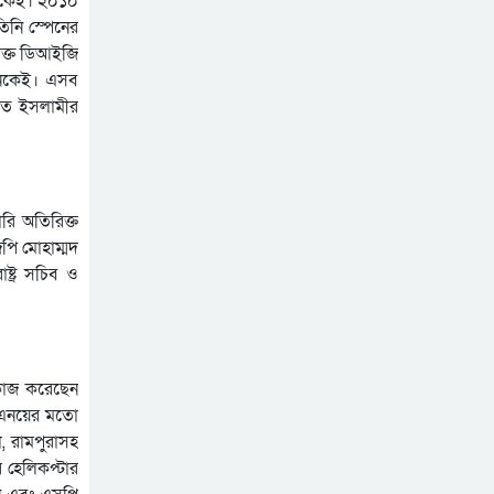
নেকেই। ২০১০
রাষ্ট্রপতি নির্বাচনের তারিখ
নি স্পেনের
ঘোষণা
িক্ত ডিআইজি
সিলেটে ফাহিমা ধর্ষণচেষ্টা ও
অনেকেই। এসব
হত্যা মামলায় জাকিরের মৃত্যুদণ্ড
াতে ইসলামীর
সিলেটে হামের উপসর্গ আরও ২
শিশুর মৃত্যু
ভুলের জন্য ক্ষমা চাইলেন
রি অতিরিক্ত
ইনফান্তিনো, থাকছেন ফিফা
পি মোহাম্মদ
সভাপতি হিসেবেই
্ট্র সচিব ও
 কাজ করেছেন
বিএনয়ের মতো
, রামপুরাসহ
র হেলিকপ্টার