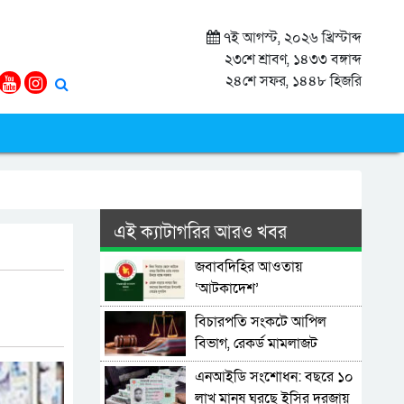
৭ই আগস্ট, ২০২৬ খ্রিস্টাব্দ
২৩শে শ্রাবণ, ১৪৩৩ বঙ্গাব্দ
২৪শে সফর, ১৪৪৮ হিজরি
এই ক্যাটাগরির আরও খবর
জবাবদিহির আওতায়
‘আটকাদেশ’
বিচারপতি সংকটে আপিল
বিভাগ, রেকর্ড মামলাজট
এনআইডি সংশোধন: বছরে ১০
লাখ মানুষ ঘুরছে ইসির দরজায়