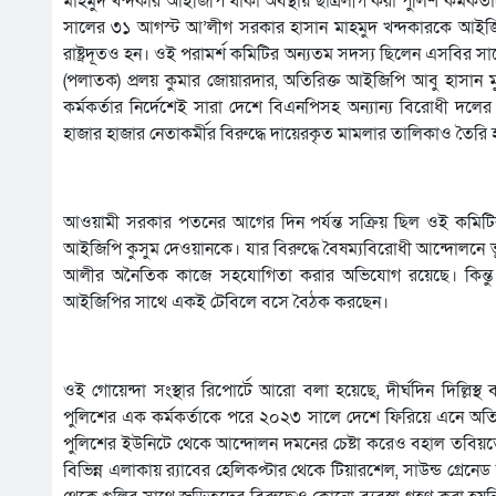
মাহমুদ খন্দকার আইজিপি থাকা অবস্থায় ছাত্রলীগ করা পুলিশ কর্ম
সালের ৩১ আগস্ট আ’লীগ সরকার হাসান মাহমুদ খন্দকারকে আইজি
রাষ্ট্রদূতও হন। ওই পরামর্শ কমিটির অন্যতম সদস্য ছিলেন এসবির
(পলাতক) প্রলয় কুমার জোয়ারদার, অতিরিক্ত আইজিপি আবু হাসান
কর্মকর্তার নির্দেশেই সারা দেশে বিএনপিসহ অন্যান্য বিরোধী দল
হাজার হাজার নেতাকর্মীর বিরুদ্ধে দায়েরকৃত মামলার তালিকাও তৈর
আওয়ামী সরকার পতনের আগের দিন পর্যন্ত সক্রিয় ছিল ওই কমিটির স
আইজিপি কুসুম দেওয়ানকে। যার বিরুদ্ধে বৈষম্যবিরোধী আন্দোলনে
আলীর অনৈতিক কাজে সহযোগিতা করার অভিযোগ রয়েছে। কিন্তু সরকার 
আইজিপির সাথে একই টেবিলে বসে বৈঠক করছেন।
ওই গোয়েন্দা সংস্থার রিপোর্টে আরো বলা হয়েছে, দীর্ঘদিন দিল্লিস
পুলিশের এক কর্মকর্তাকে পরে ২০২৩ সালে দেশে ফিরিয়ে এনে অত
পুলিশের ইউনিটে থেকে আন্দোলন দমনের চেষ্টা করেও বহাল তবিয়তে 
বিভিন্ন এলাকায় র‌্যাবের হেলিকপ্টার থেকে টিয়ারশেল, সাউন্ড গ্রে