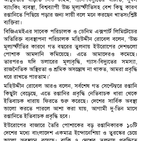
ব্যাংকিং ব্যবস্থা, বিশ্বব্যাপী উচ্চ মূল্যস্ফীতিসহ বেশ কিছু কারণ
রপ্তানিতে পিছিয়ে পড়ার জন্য দায়ী বলে মনে করছেন খাতসংশ্লিষ্ট
ব্যক্তিরা।
বিজিএমইএর সাবেক পরিচালক ও ডেনিম এক্সপার্ট লিমিটেডের
অতিরিক্ত ব্যবস্থাপনা পরিচালক মহিউদ্দীন রোবেল বলেন, ‘উচ্চ
মূল্যস্ফীতির কারণে গত বছরের তুলনায় ইউরোপের দেশগুলো
পোশাক আমদানি কমিয়েছে। এতে আমাদেরও কমেছে।
তারপরও যদি ডলারের মূল্যবৃদ্ধি, গ্যাস-বিদ্যুতের সমস্যা,
রাজনৈতিক অস্থিরতা ও শ্রমিক অসন্তোষ না থাকত, আমরা প্রবৃদ্ধি
ধরে রাখতে পারতাম।’
মহিউদ্দীন রোবেল আরও বলেন, সর্বশেষ গত সেপ্টেম্বরে রপ্তানি
কিছুটা বেড়েছে, এতে রপ্তানির প্রবৃদ্ধি নেতিবাচক ধারা থেকে
ইতিবাচক ধারায় ফিরতে শুরু করেছে। দেশের সার্বিক অবস্থা
ভালো করতে পারলে আশা করা যায়, আগামী দু-তিন মাসে
রপ্তানিতে ইতিবাচক প্রবৃদ্ধি হবে।
ইউরোপের বাজারে তৈরি পোশাকের বড় রপ্তানিকারক ১০টি
দেশের মধ্যে বাংলাদেশ একমাত্র ইন্দোনেশিয়া ও তুরস্কের চেয়ে
ভালো অবস্থানে রয়েছে। বাকি ৭ দেশের তুলনায় প্রবৃদ্ধিতে