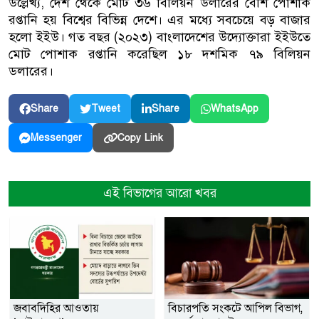
উল্লেখ্য, দেশ থেকে মোট ৩৬ বিলিয়ন ডলারের বেশি পোশাক
রপ্তানি হয় বিশ্বের বিভিন্ন দেশে। এর মধ্যে সবচেয়ে বড় বাজার
হলো ইইউ। গত বছর (২০২৩) বাংলাদেশের উদ্যোক্তারা ইইউতে
মোট পোশাক রপ্তানি করেছিল ১৮ দশমিক ৭৯ বিলিয়ন
ডলারের।
Share
Tweet
Share
WhatsApp
Copy Link
Messenger
এই বিভাগের আরো খবর
জবাবদিহির আওতায়
বিচারপতি সংকটে আপিল বিভাগ,