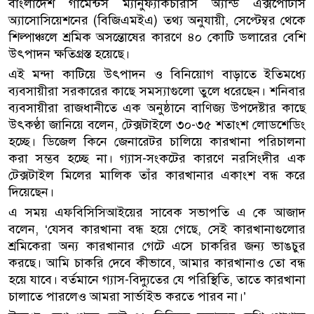
বাংলাদেশ গার্মেন্টস ম্যানুফ্যাকচারার্স অ্যান্ড এক্সপোর্টার্স
অ্যাসোসিয়েশনের (বিজিএমইএ) তথ্য অনুযায়ী, সেপ্টেম্বর থেকে
শিল্পাঞ্চলে শ্রমিক অসন্তোষের কারণে ৪০ কোটি ডলারের বেশি
উৎপাদন ক্ষতিগ্রস্ত হয়েছে।
এই মন্দা কাটিয়ে উৎপাদন ও বিনিয়োগ বাড়াতে ইতিমধ্যে
ব্যবসায়ীরা সরকারের কাছে সমস্যাগুলো তুলে ধরেছেন। শনিবার
ব্যবসায়ীরা রাজধানীতে এক অনুষ্ঠানে বাণিজ্য উপদেষ্টার কাছে
উৎকণ্ঠা জানিয়ে বলেন, টেক্সটাইলে ৩০-৩৫ শতাংশ লোডশেডিং
হচ্ছে। ডিজেল কিনে জেনারেটর চালিয়ে কারখানা পরিচালনা
করা সম্ভব হচ্ছে না। গ্যাস-সংকটের কারণে নরসিংদীর এক
টেক্সটাইল মিলের মালিক তাঁর কারখানার একাংশ বন্ধ করে
দিয়েছেন।
এ সময় এফবিসিসিআইয়ের সাবেক সভাপতি এ কে আজাদ
বলেন, ‘যেসব কারখানা বন্ধ হয়ে গেছে, সেই কারখানাগুলোর
শ্রমিকেরা অন্য কারখানার গেটে এসে চাকরির জন্য ভাঙচুর
করছে। আমি চাকরি দেবে কীভাবে, আমার কারখানাও তো বন্ধ
হয়ে যাবে। বর্তমানে গ্যাস-বিদ্যুতের যে পরিস্থিতি, তাতে কারখানা
চালাতে পারলেও আমরা সার্ভাইভ করতে পারব না।’