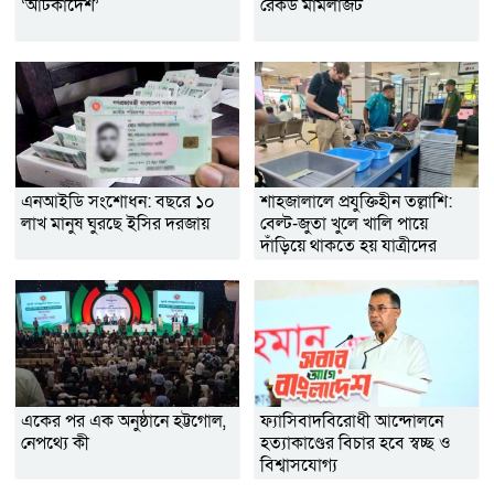
‘আটকাদেশ’
রেকর্ড মামলাজট
এনআইডি সংশোধন: বছরে ১০
শাহজালালে প্রযুক্তিহীন তল্লাশি:
লাখ মানুষ ঘুরছে ইসির দরজায়
বেল্ট-জুতা খুলে খালি পায়ে
দাঁড়িয়ে থাকতে হয় যাত্রীদের
একের পর এক অনুষ্ঠানে হট্টগোল,
ফ্যাসিবাদবিরোধী আন্দোলনে
নেপথ্যে কী
হত্যাকাণ্ডের বিচার হবে স্বচ্ছ ও
বিশ্বাসযোগ্য