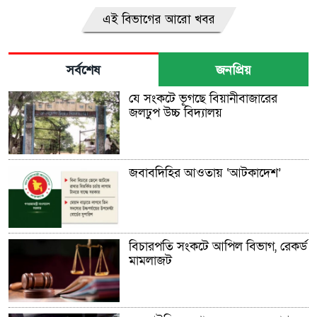
এই বিভাগের আরো খবর
সর্বশেষ
জনপ্রিয়
যে সংকটে ভূগছে বিয়ানীবাজারের
জলঢুপ উচ্চ বিদ্যালয়
জবাবদিহির আওতায় ‘আটকাদেশ’
বিচারপতি সংকটে আপিল বিভাগ, রেকর্ড
মামলাজট