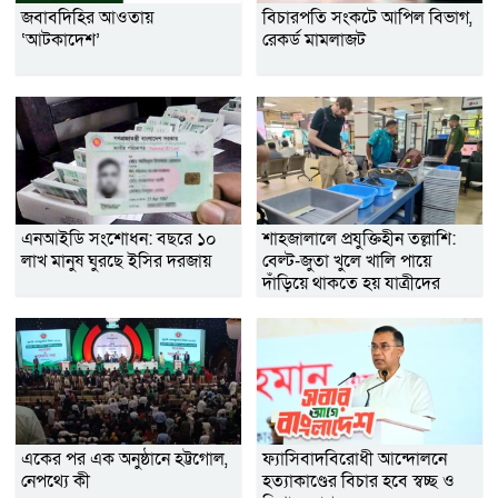
জবাবদিহির আওতায়
বিচারপতি সংকটে আপিল বিভাগ,
‘আটকাদেশ’
রেকর্ড মামলাজট
এনআইডি সংশোধন: বছরে ১০
শাহজালালে প্রযুক্তিহীন তল্লাশি:
লাখ মানুষ ঘুরছে ইসির দরজায়
বেল্ট-জুতা খুলে খালি পায়ে
দাঁড়িয়ে থাকতে হয় যাত্রীদের
একের পর এক অনুষ্ঠানে হট্টগোল,
ফ্যাসিবাদবিরোধী আন্দোলনে
নেপথ্যে কী
হত্যাকাণ্ডের বিচার হবে স্বচ্ছ ও