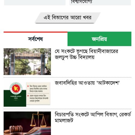
বিশ্বাসযোগ্য
এই বিভাগের আরো খবর
সর্বশেষ
জনপ্রিয়
যে সংকটে ভূগছে বিয়ানীবাজারের
জলঢুপ উচ্চ বিদ্যালয়
জবাবদিহির আওতায় ‘আটকাদেশ’
বিচারপতি সংকটে আপিল বিভাগ, রেকর্ড
মামলাজট