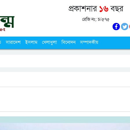
প্রকাশনার
১৬
বছর
রেজি নং: চ/৫৭৫
ি
সারাদেশ
ইসলাম
খেলাধুলা
বিনোদন
সম্পাদকীয়