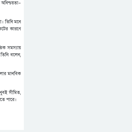
 অনিশ্চয়তা–
বিচারপতি সংকটে আপিল
বিভাগ, রেকর্ড মামলাজট
এনআইডি সংশোধন: বছরে ১০
না। তিনি মনে
লাখ মানুষ ঘুরছে ইসির দরজায়
ংকটের কারণে
শাহজালালে প্রযুক্তিহীন তল্লাশি:
বেল্ট-জুতা খুলে খালি পায়ে
তিক সমস্যায়
দাঁড়িয়ে থাকতে হয় যাত্রীদের
 তিনি বলেন,
একের পর এক অনুষ্ঠানে
হট্টগোল, নেপথ্যে কী
গুলোর মানবিক
 খুবই সীমিত,
দিতে পারে।