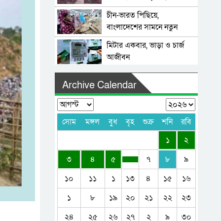
চীন-ভারত পিছিয়ে,
বাংলাদেশের সামনে নতুন
সম্ভাবনা
মিটার একবার, ভাড়া ও চার্জ
আজীবন
জবাবদিহির আওতায়
Archive Calendar
‘আটকাদেশ’
বিচারপতি সংকটে আপিল
বিভাগ, রেকর্ড মামলাজট
সোম
মঙ্গল
বুধ
বৃহ
শুক্র
শনি
রবি
এনআইডি সংশোধন: বছরে ১০
১
২
লাখ মানুষ ঘুরছে ইসির দরজায়
৩
৪
৫
৭
৮
৯
শাহজালালে প্রযুক্তিহীন তল্লাশি:
বেল্ট-জুতা খুলে খালি পায়ে
১০
১১
১
১৩
৪
১৫
১৬
দাঁড়িয়ে থাকতে হয় যাত্রীদের
একের পর এক অনুষ্ঠানে
১
৮
১৯
২০
২১
২২
২৩
হট্টগোল, নেপথ্যে কী
২৪
২৫
২৬
২৭
২
৯
৩০