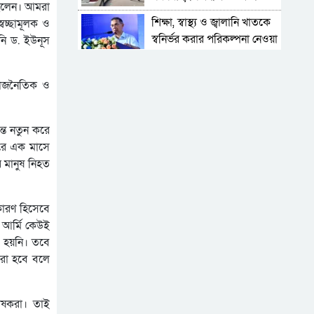
ছিলেন। আমরা
কমেছে ভোগান্তি
শিক্ষা, স্বাস্থ্য ও জ্বালানি খাতকে
েচ্ছামূলক ও
স্বনির্ভর করার পরিকল্পনা নেওয়া
য়নি ড. ইউনূস
হয়েছে: প্রধানমন্ত্রী
ডিজিটাল দস্যুতা
রাজনৈতিক ও
শিক্ষায় উল্টো স্রোত, বাড়ছে
শিক্ষার্থী ঝরে পড়ার হার
্ত নতুন করে
করে এক মাসে
চীন-ভারত পিছিয়ে,
 মানুষ নিহত
বাংলাদেশের সামনে নতুন
সম্ভাবনা
মিটার একবার, ভাড়া ও চার্জ
 কারণ হিসেবে
আজীবন
ন আর্মি কেউই
যে সংকটে ভূগছে
ভব হয়নি। তবে
বিয়ানীবাজারের জলঢুপ উচ্চ
করা হবে বলে
বিদ্যালয়
জবাবদিহির আওতায়
‘আটকাদেশ’
লেষকরা। তাই