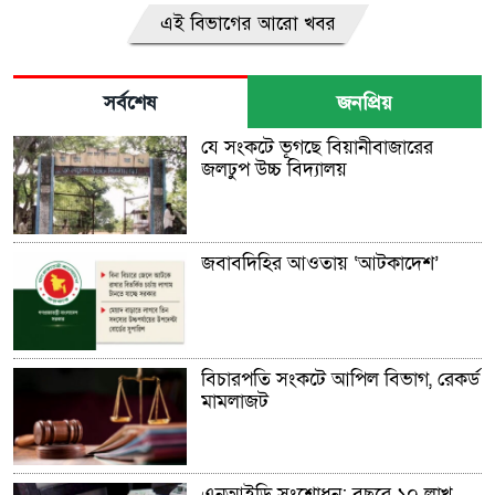
এই বিভাগের আরো খবর
সর্বশেষ
জনপ্রিয়
যে সংকটে ভূগছে বিয়ানীবাজারের
জলঢুপ উচ্চ বিদ্যালয়
জবাবদিহির আওতায় ‘আটকাদেশ’
বিচারপতি সংকটে আপিল বিভাগ, রেকর্ড
মামলাজট
এনআইডি সংশোধন: বছরে ১০ লাখ