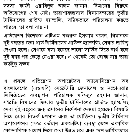
সদস্য কাজী ওয়াহিদুল আলম জানান, বিমানের বিরুদ্ধে
অভিযোগের শেষ নেই। তারাশাহজালাল বিমানবন্দরের তৃতীয়
টার্মিনালের গ্রাউন্ড হ্যান্ডলিং সঠিকভাবে পরিচালনা করতে
পারবে, তা বলা যায় না।
এভিয়েশন বিশেষজ্ঞ এটিএম নজরুল ইসলাম বলেন, বিমানকে
দুই বছরের জন্য থার্ড টার্মিনালের গ্রাউন্ড হ্যান্ডলিং সেবার দায়িত্ব
দেওয়া হচ্ছে। সেখানে বলা হয়েছে ভালো সার্ভিস দিতে ব্যর্থ হলে
দুই বছর পর কেড়ে নেওয়া হবে। এ থেকেই তো বোঝা যায় তারা
কতটুকু সক্ষম।
এ প্রসঙ্গে এভিয়েশন অপারেটরস অ্যাসোসিয়েশন অব
বাংলাদেশের (এওএবি) সেক্রেটারি জেনারেল ও নভোএয়ার
লিমিটেডের ব্যবস্থাপনা পরিচালক মফিজুর রহমান জানান,
সম্প্রতি বিমানের জিম্মায় তৃতীয় টার্মিনালের গ্রাউন্ড হ্যান্ডলিং
সেবা দুই বছরের জন্য প্রদানের নির্দেশনা দেওয়া হয়েছে। বিষয়টি
নিয়ে জোর বিতর্ক চলমান এবং তা যৌক্তিক। তৃতীয় টার্মিনাল
অপারেশনের ক্ষেত্রে বর্তমান একচেটিয়া ব্যবস্থা ভেঙে একাধিক
কোম্পানিকে সুযোগ দিলে সেবা উন্নত হবে এবং দেশ আর্থিকভাবে