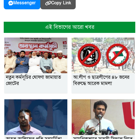
Copy Link
Messenger
এই বিভাগের আরো খবর
নতুন কর্মসূচির ঘোষণা জামায়াত
আ.লীগ ও ছাত্রলীগের ৪৮ জনের
জোটের
বিরুদ্ধে আরেক মামলা
আহত আলিফের প্রতি সহমর্মিতা
সামগ্রিকভাবে সাহসী সিদ্ধান্ত নিতে