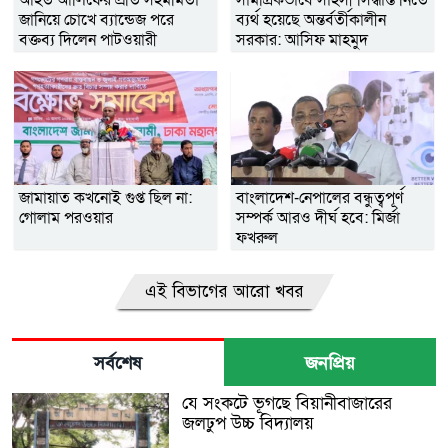
জানিয়ে চোখে ব্যান্ডেজ পরে
ব্যর্থ হয়েছে অন্তর্বর্তীকালীন
বক্তব্য দিলেন পাটওয়ারী
সরকার: আসিফ মাহমুদ
জামায়াত কখনোই গুপ্ত ছিল না:
বাংলাদেশ-নেপালের বন্ধুত্বপূর্ণ
গোলাম পরওয়ার
সম্পর্ক আরও দীর্ঘ হবে: মির্জা
ফখরুল
এই বিভাগের আরো খবর
সর্বশেষ
জনপ্রিয়
যে সংকটে ভূগছে বিয়ানীবাজারের
জলঢুপ উচ্চ বিদ্যালয়