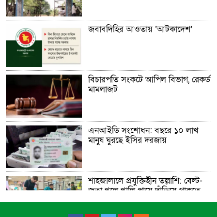
জবাবদিহির আওতায় ‘আটকাদেশ’
বিচারপতি সংকটে আপিল বিভাগ, রেকর্ড
মামলাজট
এনআইডি সংশোধন: বছরে ১০ লাখ
মানুষ ঘুরছে ইসির দরজায়
শাহজালালে প্রযুক্তিহীন তল্লাশি: বেল্ট-
জুতা খুলে খালি পায়ে দাঁড়িয়ে থাকতে
হয় যাত্রীদের