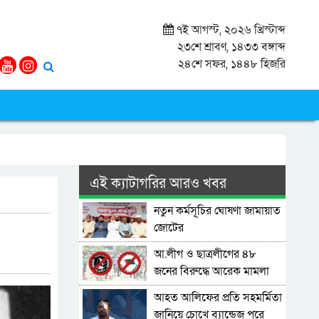
৭ই আগস্ট, ২০২৬ খ্রিস্টাব্দ
২৩শে শ্রাবণ, ১৪৩৩ বঙ্গাব্দ
২৪শে সফর, ১৪৪৮ হিজরি
এই ক্যাটাগরির আরও খবর
নতুন কর্মসূচির ঘোষণা জামায়াত
জোটের
আ.লীগ ও ছাত্রলীগের ৪৮
জনের বিরুদ্ধে আরেক মামলা
আহত আলিফের প্রতি সহমর্মিতা
জানিয়ে চোখে ব্যান্ডেজ পরে