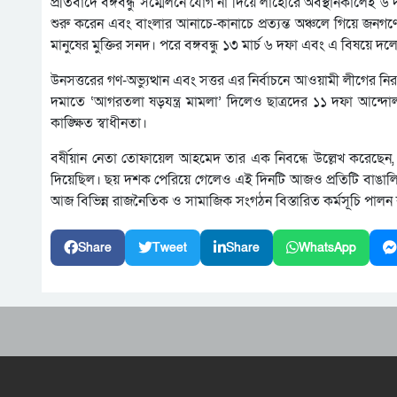
প্রতিবাদে বঙ্গবন্ধু সম্মেলনে যোগ না দিয়ে লাহোরে অবস্থানকালেই ৬ দ
শুরু করেন এবং বাংলার আনাচে-কানাচে প্রত্যন্ত অঞ্চলে গিয়ে জনগ
মানুষের মুক্তির সনদ। পরে বঙ্গবন্ধু ১৩ মার্চ ৬ দফা এবং এ বিষয়ে দলে
উনসত্তরের গণ-অভ্যুত্থান এবং সত্তর এর নির্বাচনে আওয়ামী লীগের 
দমাতে ‘আগরতলা ষড়যন্ত্র মামলা’ দিলেও ছাত্রদের ১১ দফা আন্দোলনের
কাঙ্ক্ষিত স্বাধীনতা।
বর্ষীয়ান নেতা তোফায়েল আহমেদ তার এক নিবন্ধে উল্লেখ করেছেন, ছয়
দিয়েছিল। ছয় দশক পেরিয়ে গেলেও এই দিনটি আজও প্রতিটি বাঙালির 
আজ বিভিন্ন রাজনৈতিক ও সামাজিক সংগঠন বিস্তারিত কর্মসূচি পাল
Share
Tweet
Share
WhatsApp