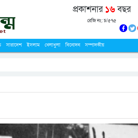
প্রকাশনার
১৬
বছর
রেজি নং: চ/৫৭৫
ি
সারাদেশ
ইসলাম
খেলাধুলা
বিনোদন
সম্পাদকীয়