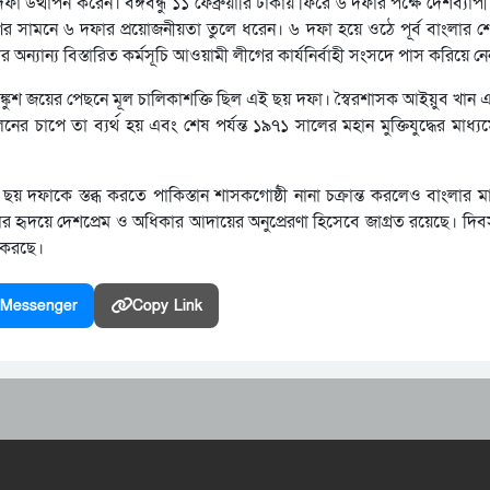
ফা উত্থাপন করেন। বঙ্গবন্ধু ১১ ফেব্রুয়ারি ঢাকায় ফিরে ৬ দফার পক্ষে দেশব্যাপী 
ণের সামনে ৬ দফার প্রয়োজনীয়তা তুলে ধরেন। ৬ দফা হয়ে ওঠে পূর্ব বাংলার শ
র অন্যান্য বিস্তারিত কর্মসূচি আওয়ামী লীগের কার্যনির্বাহী সংসদে পাস করিয়ে ন
নিরঙ্কুশ জয়ের পেছনে মূল চালিকাশক্তি ছিল এই ছয় দফা। স্বৈরশাসক আইয়ুব খা
 চাপে তা ব্যর্থ হয় এবং শেষ পর্যন্ত ১৯৭১ সালের মহান মুক্তিযুদ্ধের মাধ্য
 দফাকে স্তব্ধ করতে পাকিস্তান শাসকগোষ্ঠী নানা চক্রান্ত করলেও বাংলার মা
হৃদয়ে দেশপ্রেম ও অধিকার আদায়ের অনুপ্রেরণা হিসেবে জাগ্রত রয়েছে। দিব
ন করছে।
Messenger
Copy Link