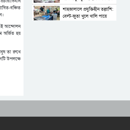
প্রচারাভিযান
োষিত-বঞ্চিত
শাহজালালে প্রযুক্তিহীন তল্লাশি:
েন।
বেল্ট-জুতা খুলে খালি পায়ে
দাঁড়িয়ে থাকতে হয় যাত্রীদের
ন এই আন্দোলন
একের পর এক অনুষ্ঠানে
মে অর্জিত হয়
হট্টগোল, নেপথ্যে কী
পিকআপসহ তিনজনকে ধরল
সিলেট র‌্যাব
নুষ তা রুখে
সটি উপলক্ষে
সিলেটে কাগজ ছাড়া রাস্তায়
নামলেই বিপদ
নতুন কর্মসূচির ঘোষণা জামায়াত
জোটের
‘প্রিয়তমা আমার জীবনের
আশীর্বাদ’
“দুর্নীতিতে চ্যাম্পিয়ন হওয়ার
সহজ উপায় সংসদ সদস্য এবং
প্রশাসন একাকার হয়ে যাওয়া”