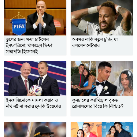
ভুলের জন্য ক্ষমা চাইলেন
অবসর নাকি নতুন চুক্তি, যা
ইনফান্তিনো, থাকছেন ফিফা
বললেন নেইমার
সভাপতি হিসেবেই
ইনফান্তিনোকে মামলা করার ও
ফুনচালের ক্যাথিড্রাল বুকড!
নথি নষ্ট না করার হুমকি উয়েফার
রোনালদোর বিয়ে কি নিশ্চিত?