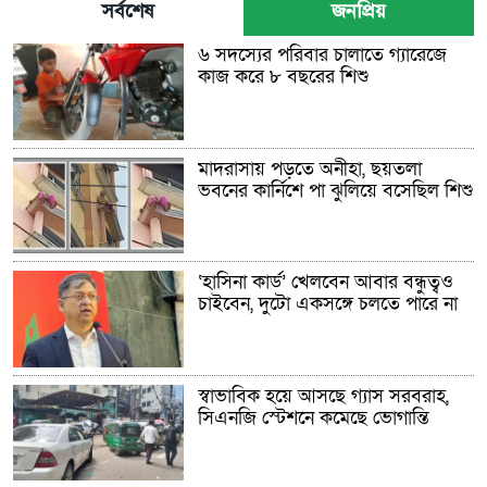
সর্বশেষ
জনপ্রিয়
৬ সদস্যের পরিবার চালাতে গ্যারেজে
কাজ করে ৮ বছরের শিশু
মাদরাসায় পড়তে অনীহা, ছয়তলা
ভবনের কার্নিশে পা ঝুলিয়ে বসেছিল শিশু
‘হাসিনা কার্ড’ খেলবেন আবার বন্ধুত্বও
চাইবেন, দুটো একসঙ্গে চলতে পারে না
স্বাভাবিক হয়ে আসছে গ্যাস সরবরাহ,
সিএনজি স্টেশনে কমেছে ভোগান্তি