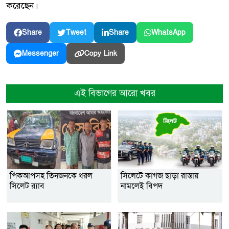
করেছেন।
Share
Tweet
Share
WhatsApp
Copy Link
Messenger
এই বিভাগের আরো খবর
পিকআপসহ তিনজনকে ধরল
সিলেটে কাগজ ছাড়া রাস্তায়
সিলেট র‌্যাব
নামলেই বিপদ