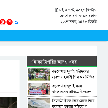
৮ই আগস্ট, ২০২৬ খ্রিস্টাব্দ
২৪শে শ্রাবণ, ১৪৩৩ বঙ্গাব্দ
২৫শে সফর, ১৪৪৮ হিজরি
এই ক্যাটাগরির আরও খবর
বড়লেখায় জুলাই শহীদদের
স্মরণে সহকারী শিক্ষক সমিতির
মাসব্যাপী বৃক্ষরোপণ কর্মসূচির
বড়লেখায় জুলাই সনদ
উদ্বোধন
বাস্তবায়নের দাবিতে উপজেলা
যুব ও ক্রীড়া বিভাগের বিক্ষোভ
সিলেটে স্ত্রীকে দিয়ে ডেকে নিয়ে
মিছিল ও সমাবেশ
যুবককে হত্যার অভিযোগ