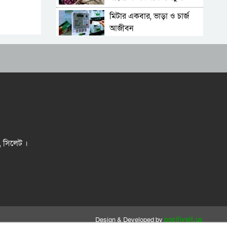
সম্ভাবনা
মিটার একবার, ভাড়া ও চার্জ
আজীবন
যে সংকটে ভূগছে
বিয়ানীবাজারের জলঢুপ উচ্চ
বিদ্যালয়
জবাবদিহির আওতায়
‘আটকাদেশ’
বিচারপতি সংকটে আপিল
বিভাগ, রেকর্ড মামলাজট
এনআইডি সংশোধন: বছরে ১০
র, সিলেট ।
লাখ মানুষ ঘুরছে ইসির দরজায়
শাহজালালে প্রযুক্তিহীন তল্লাশি:
বেল্ট-জুতা খুলে খালি পায়ে
দাঁড়িয়ে থাকতে হয় যাত্রীদের
একের পর এক অনুষ্ঠানে
হট্টগোল, নেপথ্যে কী
Design & Developed by
positiveit.us