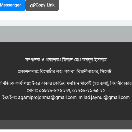
Messenger
Copy Link
সম্পাদক ও প্রকাশকঃ মিলাদ মোঃ জয়নুল ইসলাম
প্রকাশনালয়ঃ রিপোর্টার লজ, কসবা, বিয়ানীবাজার, সিলেট ।
বাণিজ্যিক কার্যালয়ঃ উত্তর বাজার কেন্দ্রিয় মসজিদ মার্কেট (২য় তলা), বিয়ানীবাজা
মোবাঃ ০১৮১৯-৬৫৬০৭৭, ০১৭৩৮-১১ ৬৫ ১২
ইমেইলঃ agamiprojonma@gmail.com, milad.jaynul@gmail.com