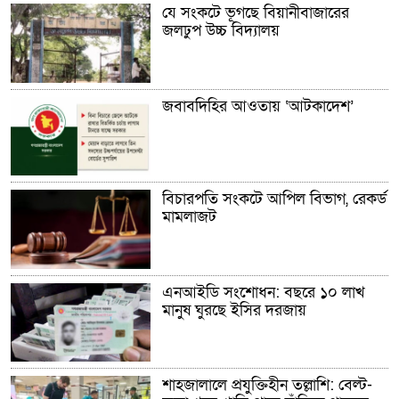
যে সংকটে ভূগছে বিয়ানীবাজারের
জলঢুপ উচ্চ বিদ্যালয়
জবাবদিহির আওতায় ‘আটকাদেশ’
বিচারপতি সংকটে আপিল বিভাগ, রেকর্ড
মামলাজট
এনআইডি সংশোধন: বছরে ১০ লাখ
মানুষ ঘুরছে ইসির দরজায়
শাহজালালে প্রযুক্তিহীন তল্লাশি: বেল্ট-