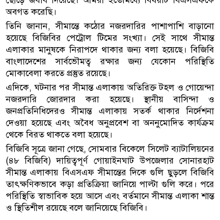
ছোঁড়ে জবাব দিয়েছে। আমরা ইতোমধ্যে বিষয়টি বিএসএফকে
অবগত করেছি।
তিনি জানান, সীমান্তে কঠোর নজরদারির পাশাপাশি বাড়ানো
হয়েছে বিজিবির পেট্রোল টিমের সংখ্যা। সেই সাথে সীমান্ত
এলাকার মানুষকে নিরাপদে থাকার জন্য বলা হয়েছে। বিজিবি
বাংলাদেশের সার্বভৌমত্ব রক্ষার জন্য যেকোন পরিস্থিতি
মোকাবেলা করতে প্রস্তুত রয়েছে।
এদিকে, ঘটনার পর সীমান্ত এলাকায় অতিরিক্ত টহল ও গোয়েন্দা
নজরদারি জোরদার করা হয়েছে। স্থানীয় বাসিন্দা ও
জনপ্রতিনিধিদেরও সীমান্ত এলাকায় সতর্ক থাকার নির্দেশনা
দেওয়া হয়েছে এবং অবৈধ অনুপ্রবেশ বা অননুমোদিত কার্যক্রম
থেকে বিরত থাকতে বলা হয়েছে।
বিজিবি সূত্রে জানা গেছে, সোমবার বিকেলে সিলেট ব্যাটালিয়নের
(৪৮ বিজিবি) দায়িত্বপূর্ণ গোয়াইনঘাট উপজেলার সোনারহাট
সীমান্ত এলাকায় বিএসএফ সীমান্তের দিকে গুলি ছুড়লে বিজিবি
তাৎক্ষণিকভাবে কড়া প্রতিক্রিয়া জানিয়ে পাল্টা গুলি করে। পরে
পরিস্থিতি স্বাভাবিক হয়ে আসে এবং বর্তমানে সীমান্ত এলাকা শান্ত
ও স্থিতিশীল রয়েছে বলে জানিয়েছে বিজিবি।