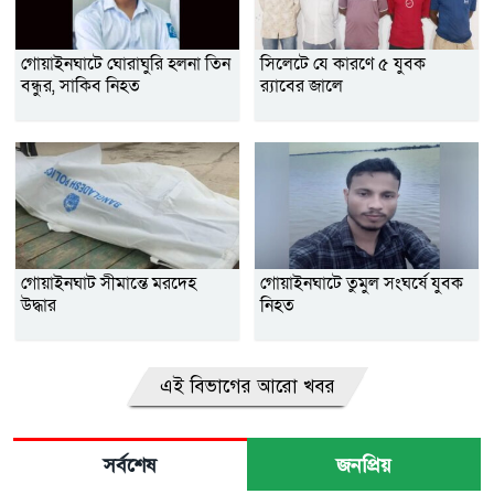
গোয়াইনঘাটে ঘোরাঘুরি হলনা তিন
সিলেটে যে কারণে ৫ যুবক
বন্ধুর, সাকিব নিহত
র‌্যাবের জালে
গোয়াইনঘাট সীমান্তে মরদেহ
গোয়াইনঘাটে তুমুল সংঘর্ষে যুবক
উদ্ধার
নিহত
এই বিভাগের আরো খবর
সর্বশেষ
জনপ্রিয়