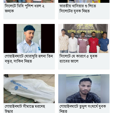
সিলেটে ডিবি পুলিশ ধরল ২
ভারতীয় খাসিয়ার গু লিতে
জনকে
সিলেটের যুবক নিহত
গোয়াইনঘাটে ঘোরাঘুরি হলনা তিন
সিলেটে যে কারণে ৫ যুবক
বন্ধুর, সাকিব নিহত
র‌্যাবের জালে
গোয়াইনঘাট সীমান্তে মরদেহ
গোয়াইনঘাটে তুমুল সংঘর্ষে যুবক
উদ্ধার
নিহত