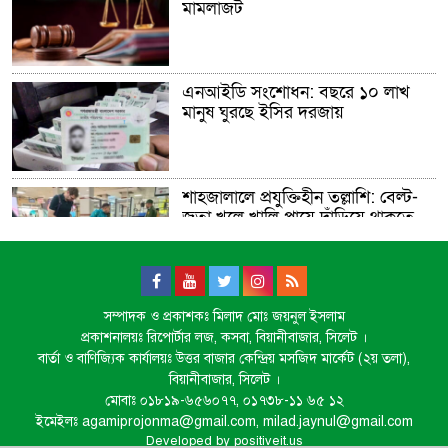
মামলাজট
এনআইডি সংশোধন: বছরে ১০ লাখ
মানুষ ঘুরছে ইসির দরজায়
শাহজালালে প্রযুক্তিহীন তল্লাশি: বেল্ট-
জুতা খুলে খালি পায়ে দাঁড়িয়ে থাকতে
হয় যাত্রীদের
একের পর এক অনুষ্ঠানে হট্টগোল,
সম্পাদক ও প্রকাশকঃ মিলাদ মোঃ জয়নুল ইসলাম
নেপথ্যে কী
প্রকাশনালয়ঃ রিপোর্টার লজ, কসবা, বিয়ানীবাজার, সিলেট ।
বার্তা ও বাণিজ্যিক কার্যালয়ঃ উত্তর বাজার কেন্দ্রিয় মসজিদ মার্কেট (২য় তলা),
বিয়ানীবাজার, সিলেট ।
মোবাঃ ০১৮১৯-৬৫৬০৭৭, ০১৭৩৮-১১ ৬৫ ১২
পিকআপসহ তিনজনকে ধরল সিলেট
ইমেইলঃ agamiprojonma@gmail.com, milad.jaynul@gmail.com
র‌্যাব
Developed by
positiveit.us