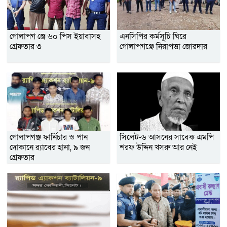
গোলাপগ ঞ্জে ৬০ পিস ইয়াবাসহ
এনসিপির কর্মসূচি ঘিরে
গ্রেফতার ৩
গোলাপগঞ্জে নিরাপত্তা জোরদার
গোলাপগঞ্জ ফার্নিচার ও পান
সিলেট-৬ আসনের সাবেক এমপি
দোকানে র‌্যাবের হানা, ৯ জন
শরফ উদ্দিন খসরু আর নেই
গ্রেফতার