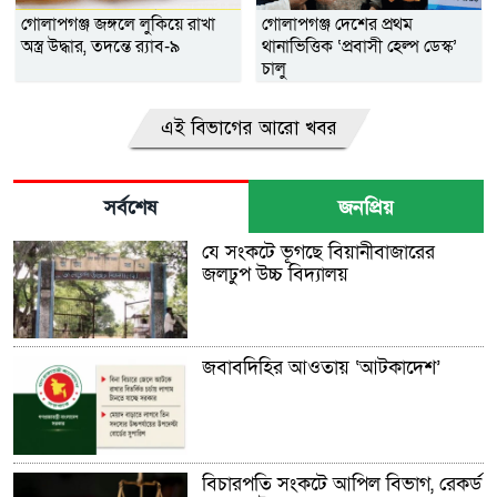
গোলাপগঞ্জ জঙ্গলে লুকিয়ে রাখা
গোলাপগঞ্জ দেশের প্রথম
অস্ত্র উদ্ধার, তদন্তে র‌্যাব-৯
থানাভিত্তিক ‘প্রবাসী হেল্প ডেস্ক’
চালু
এই বিভাগের আরো খবর
সর্বশেষ
জনপ্রিয়
যে সংকটে ভূগছে বিয়ানীবাজারের
জলঢুপ উচ্চ বিদ্যালয়
জবাবদিহির আওতায় ‘আটকাদেশ’
বিচারপতি সংকটে আপিল বিভাগ, রেকর্ড