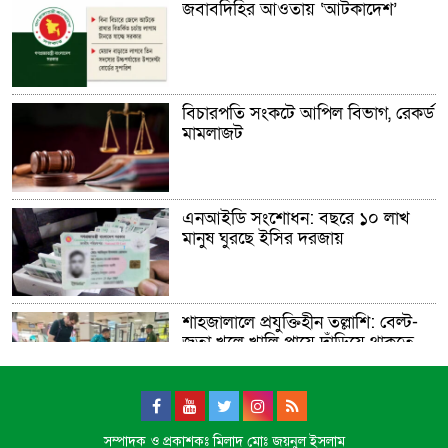
জবাবদিহির আওতায় ‘আটকাদেশ’
বিচারপতি সংকটে আপিল বিভাগ, রেকর্ড
মামলাজট
এনআইডি সংশোধন: বছরে ১০ লাখ
মানুষ ঘুরছে ইসির দরজায়
শাহজালালে প্রযুক্তিহীন তল্লাশি: বেল্ট-
জুতা খুলে খালি পায়ে দাঁড়িয়ে থাকতে
হয় যাত্রীদের
একের পর এক অনুষ্ঠানে হট্টগোল,
সম্পাদক ও প্রকাশকঃ মিলাদ মোঃ জয়নুল ইসলাম
নেপথ্যে কী