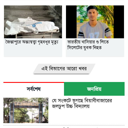
জৈন্তাপুরে অন্তঃস্বত্ত্বা গৃহবধূর মৃত্যু
ভারতীয় খাসিয়ার গু লিতে
সিলেটের যুবক নিহত
এই বিভাগের আরো খবর
সর্বশেষ
জনপ্রিয়
যে সংকটে ভূগছে বিয়ানীবাজারের
জলঢুপ উচ্চ বিদ্যালয়