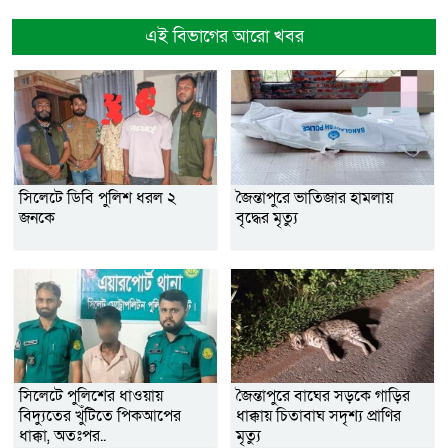
এই বিভাগের আরো খবর
সিলেটে ডিবি পুলিশ ধরল ২
জৈন্তাপুরে ভাতিজার হামলায়
জনকে
বৃদ্ধের মৃত্যু
সিলেটে পুলিশের ধাওয়ায়
জৈন্তাপুরে বাঘের সড়কে গাড়ির
বিদ্যুতের খুঁটিতে পিকআপের
ধাক্কায় চিতাবাঘ সদৃশ্য প্রাণির
ধাক্কা, অতঃপর..
মৃত্যু