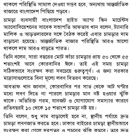
থাকলে পরিস্থিতি সামাল দেওয়া সম্ভব হবে, অন্যথায় আন্তর্জাতিক
বাজারে বাংলাদেশ পিছিয়ে পড়বে।
চামড়া ব্যবসায়ী বাংলাদেশ হাইড অ্যান্ড স্কিন মার্চেন্টস
অ্যাসোসিয়েশনের সাবেক সভাপতি আফতাব খান বলেন, ট্যানারি
মালিক ও আড়তদারদের সঙ্গে বৈঠক করেই এবার চামড়ার দাম
বাড়ানো হয়েছে। আন্তর্জাতিক বাজার পরিস্থিতি আরও ভালো
থাকলে দাম আরও বাড়তে পারত।
তিনি বলেন, সারা বছরের মোট কাঁচা চামড়ার প্রায় ৫০ থেকে ৫৫
শতাংশই আসে কোরবানির ঈদে। তাই এই সময় চামড়া
সঠিকভাবে সংরক্ষণ করা সবচেয়ে গুরুত্বপূর্ণ। এ জন্য সরকার
মাদ্রাসাগুলোতে বিনা মূল্যে লবণ বিতরণ করেছে।
আবতাফ খান জানান, কোরবানির পর সাত থেকে আট ঘণ্টার
মধ্যে লবণ দিতে না পারলে চামড়ার মান নষ্ট হওয়ার ঝুঁকি
থাকে। অতিরিক্ত গরম, যানজট ও যোগাযোগ সমস্যার কারণে
প্রতিবছরই ১০ থেকে ১৫ শতাংশ চামড়া নষ্ট হয়।
তিনি বলেন, শুধু দাম বাড়ালেই হবে না, স্থানীয় পর্যায়ে দ্রুত
চামড়া লবণজাত করতে হবে। ঢাকার বাইরের চামড়া স্থানীয়ভাবে
সংরক্ষণ করা গেলে দরপতন ও পচনের ঝুঁকি কমবে। তবে দ্রুত