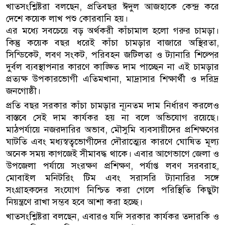
খাতসংশ্লিষ্টরা বলছেন, প্রতিবছর ঈদুল আজহাকে কেন্দ্র করে
দেশে কয়েক লাখ পশু কোরবানি হয়।
এর মধ্যে সবচেয়ে বড় অর্থকরী কাঁচামাল হলো গরুর চামড়া।
কিন্তু কয়েক বছর ধরেই কাঁচা চামড়ার বাজারে অস্থিরতা,
সিন্ডিকেট, লবণ সংকট, পরিবহন জটিলতা ও ট্যানারি শিল্পের
দুর্বল ব্যবস্থাপনার কারণে কাঙ্ক্ষিত দাম পাচ্ছেন না এই চামড়ার
প্রত্যক্ষ উপকারভোগী এতিমখানা, মাদ্রাসার শিক্ষার্থী ও দরিদ্র
জনগোষ্ঠী।
প্রতি বছর সরকার কাঁচা চামড়ার ন্যূনতম দাম নির্ধারণ করলেও
বাস্তবে সেই দাম কার্যকর হয় না বলে অভিযোগ রয়েছে।
মাঠপর্যায়ে নজরদারির অভাব, মৌসুমি ব্যবসায়ীদের প্রশিক্ষণের
ঘাটতি এবং মধ্যস্বত্বভোগীদের দৌরাত্ম্যের কারণে ঘোষিত মূল্য
অনেক সময় কাগজেই সীমাবদ্ধ থাকে। এবার আগেভাগে জেলা ও
উপজেলা পর্যায়ে সংরক্ষণ প্রশিক্ষণ, পর্যাপ্ত লবণ সরবরাহ,
মোবাইল মনিটরিং টিম এবং সরাসরি ট্যানারির সঙ্গে
সংগ্রাহকদের সংযোগ নিশ্চিত করা গেলে পরিস্থিতি কিছুটা
নিয়ন্ত্রণে রাখা সম্ভব হবে আশা করা হচ্ছে।
খাতসংশ্লিষ্টরা বলছেন, এবারও যদি সরকার কার্যকর তদারকি ও