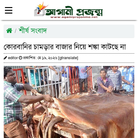
শীর্ষ সংবাদ
কোরবানির চামড়ার বাজার নিয়ে শঙ্কা কাটছে না
editor
প্রকাশিত: মে ১৯, ২০২৬ [gtranslate]