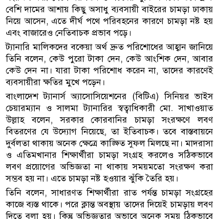
বেশি দামের আশায় কিছু অসাধু ব্যবসায়ী বাইরের চামড়া ঢাকায়
নিয়ে আসেন, এতে দীর্ঘ পথে পরিবহনের কারণে চামড়া নষ্ট হয়
এবং বাজারেও নেতিবাচক প্রভাব পড়ে।
ট্যানারি মালিকদের বকেয়া অর্থ দ্রুত পরিশোধের আহ্বান জানিয়ে
তিনি বলেন, কেউ পুরো টাকা দেন, কেউ আংশিক দেন, আবার
কেউ দেন না। যারা টাকা পরিশোধ করেন না, তাদের কারণেই
ব্যবসায়ীরা ক্ষতির মুখে পড়েন।
বাংলাদেশ ট্যানার্স অ্যাসোসিয়েশনের (বিটিএ) সিনিয়র ভাইস
চেয়ারম্যান ও সালমা ট্যানারির স্বত্বাধিকারী মো. সাখাওয়াত
উল্লাহ বলেন, সরকার কোরবানির চামড়া সংরক্ষণে লবণ
বিতরণের যে উদ্যোগ নিয়েছে, তা ইতিবাচক। তবে বাস্তবায়নে
দুর্বলতা থাকায় অনেক ক্ষেত্রে কাঙ্ক্ষিত সুফল মিলছে না। মাদরাসা
ও এতিমখানার শিক্ষার্থীরা চামড়া সংগ্রহ করলেও সঠিকভাবে
লবণ প্রয়োগের অভিজ্ঞতা না থাকায় সময়মতো সংরক্ষণ করা
সম্ভব হয় না। এতে চামড়া নষ্ট হওয়ার ঝুঁকি তৈরি হয়।
তিনি বলেন, সাধারণত শিক্ষার্থীরা রাত পর্যন্ত চামড়া সংগ্রহের
কাজে ব্যস্ত থাকে। পরে ক্লান্ত অবস্থায় তাদের দিয়েই চামড়ায় লবণ
দিতে বলা হয়। কিন্তু অভিজ্ঞতার অভাবে অনেক সময় ঠিকভাবে