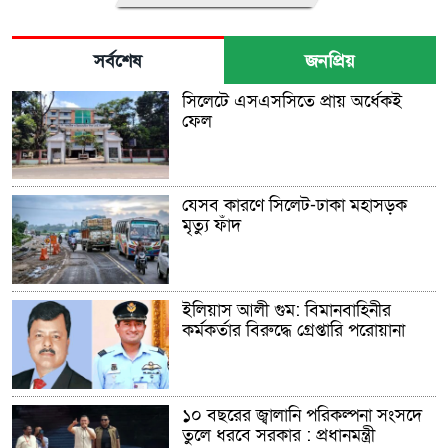
সর্বশেষ
জনপ্রিয়
সিলেটে এসএসসিতে প্রায় অর্ধেকই
ফেল
যেসব কারণে সিলেট-ঢাকা মহাসড়ক
মৃত্যু ফাঁদ
ইলিয়াস আলী গুম: বিমানবাহিনীর
কর্মকর্তার বিরুদ্ধে গ্রেপ্তারি পরোয়ানা
১০ বছরের জ্বালানি পরিকল্পনা সংসদে
তুলে ধরবে সরকার : প্রধানমন্ত্রী