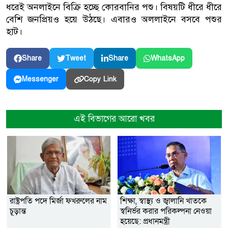
ধরেই অনলাইনে বিক্রি হচ্ছে কোরবানির পশু। বিষয়টি ধীরে ধীরে
বেশি জনপ্রিয়ও হয়ে উঠছে। এবারও অললাইনে বসবে পশুর
হাট।
Share
Tweet
Share
WhatsApp
Copy Link
Messenger
এই বিভাগের আরো খবর
রাষ্ট্রপতি পদে মির্জা ফখরুলের নাম
শিক্ষা, স্বাস্থ্য ও জ্বালানি খাতকে
চূড়ান্ত
স্বনির্ভর করার পরিকল্পনা নেওয়া
হয়েছে: প্রধানমন্ত্রী