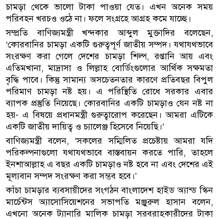
চামড়া থেকে ভালো টাকা পাওয়া যেত। এখন অনেক সময়
পরিবহন খরচও ওঠে না। ফলে সংগ্রহে আগ্রহ কমে যাচ্ছে।
সম্প্রতি বাণিজ্যমন্ত্রী খন্দকার আব্দুল মুক্তাদির বলেছেন,
‘কোরবানির চামড়া একটি গুরুত্বপূর্ণ জাতীয় সম্পদ। যথাযথভাবে
সংরক্ষণ করা গেলে দেশের চামড়া শিল্প, রপ্তানি আয় এবং
এতিমখানা, মাদ্রাসা ও লিল্লাহ বোর্ডিংগুলোর আর্থিক সক্ষমতা
বৃদ্ধি পাবে। কিন্তু সামান্য অসচেতনতার কারণে প্রতিবছর বিপুল
পরিমাণ চামড়া নষ্ট হয়। এ পরিস্থিতি রোধে সরকার এবার
ব্যাপক প্রস্তুতি নিয়েছে। কোরবানির একটি চামড়াও যেন নষ্ট না
হয়- এ বিষয়ে প্রধানমন্ত্রী গুরুত্বারোপ করেছেন। আমরা এটিকে
একটি জাতীয় দায়িত্ব ও চ্যালেঞ্জ হিসেবে নিয়েছি।’
বাণিজ্যমন্ত্রী বলেন, ‘সকলের সম্মিলিত প্রচেষ্টায় আমরা যদি
পরিকল্পনাগুলো যথাযথভাবে বাস্তবায়ন করতে পারি, তাহলে
ইনশাআল্লাহ এ বছর একটি চামড়াও নষ্ট হবে না এবং দেশের এই
মূল্যবান সম্পদ সংরক্ষণ করা সম্ভব হবে।’
কাঁচা চামড়ার ব্যবসায়ীদের সংগঠন বাংলাদেশ হাইড অ্যান্ড স্কিন
মার্চেন্টস অ্যাসোসিয়েশনের সভাপতি মঞ্জুরুল হাসান বলেন,
এখনো অনেক ট্যানারি মালিক চামড়া সরবরাহকারীদের টাকা