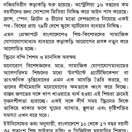
নজিরবিহীন কড়াকড়ি শুরু হয়েছে। অস্ট্রেলিয়া ১৬ বছরের কম
বয়সীদের জন্য সোশ্যাল মিডিয়া নিষিদ্ধ করে আইন পাস করেছে।
ফ্রান্স, স্পেন, ব্রিটেন ও চীনের মতো দেশগুলোও নিয়েছে একই
পথ। বিশ্বের প্রায় ৭৯টি দেশে স্কুলে স্মার্টফোন ব্যবহার নিষিদ্ধ।
এমন প্রেক্ষাপটে বাংলাদেশেও শিশু-কিশোরদের সামাজিক
যোগাযোগমাধ্যম ব্যবহারে কড়াকড়ি আরোপের প্রসঙ্গ নতুন করে
আলোচিত হচ্ছে।
স্ক্রিনে বন্দি শৈশব ও মানসিক অবক্ষয়
মনোরোগ বিশেষজ্ঞদের মতে, সামাজিক যোগাযোগমাধ্যমের
অ্যালগরিদম শিশুদের মধ্যে ‘ইনস্ট্যান্ট গ্র্যাটিফিকেশন’ বা
তাৎক্ষণিক তৃপ্তিবোধের এমন এক আসক্তি তৈরি করছে, যা
তাদের দীর্ঘমেয়াদি মনোযোগের ক্ষমতাকে ধ্বংস করে দিচ্ছে।
বাস্তব জগতের সঙ্গে খাপ খাওয়াতে ব্যর্থ হওয়া এই শিশুরা ক্রমেই
সৃজনশীলতা হারাচ্ছে। একই সঙ্গে দীর্ঘ সময় স্ক্রিনের দিকে
তাকিয়ে থাকার ফলে ঘুমের ব্যাঘাত, স্থূলতা এবং দৃষ্টিশক্তির
সমস্যা এখন ঘরে ঘরে।
ইউনিসেফের তথ্য অনুযায়ী, বাংলাদেশে ১০ থেকে ১৭ বছর বয়সী
৩২ শতাংশ শিশু সাইবার বুলিং ও ডিজিটাল হয়রানির শিকার।