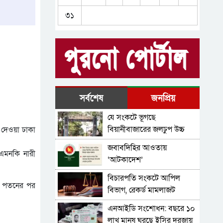
চব্বিশের মামলার তদন্ত,
৩১
অপেক্ষার শেষ কোথায়
রেমিট্যান্স, শ্রমবাজার ও
রপ্তানিতে ঊর্ধ্বমুখী প্রবণতা নিয়ে
অর্থবছর শুরু
জুলাই আন্দোলনের পরিচিত
মুখেরা কে কোথায়
২১ বছরের দুদকে নজিরবিহীন
সর্বশেষ
জনপ্রিয়
শূন্যতা, হাল ধরবে কে?
যে সংকটে ভূগছে
খাদ্যে সর্বগ্রাসী ভেজাল
বিয়ানীবাজারের জলঢুপ উচ্চ
 দেওয়া ঢাকা
বিদ্যালয়
জবাবদিহির আওতায়
 এমনকি নারী
‘আটকাদেশ’
বিচারপতি সংকটে আপিল
র পতনের পর
বিভাগ, রেকর্ড মামলাজট
এনআইডি সংশোধন: বছরে ১০
লাখ মানুষ ঘুরছে ইসির দরজায়