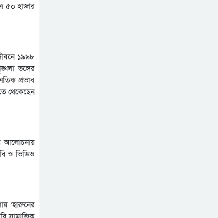
্র ৫০ হাজার
্রজীবনে ১৯৯৮
্খলা ভঙ্গের
ৈতিক প্রভাব
দুতে থেকেছেন
বে আলোচনায়
ছবি ও ভিডিও
ায় ‘হারুনের
ছবি সামাজিক