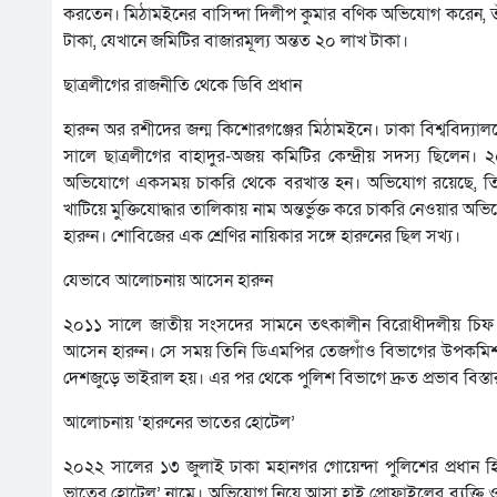
করতেন। মিঠামইনের বাসিন্দা দিলীপ কুমার বণিক অভিযোগ করেন, ত
টাকা, যেখানে জমিটির বাজারমূল্য অন্তত ২০ লাখ টাকা।
ছাত্রলীগের রাজনীতি থেকে ডিবি প্রধান
হারুন অর রশীদের জন্ম কিশোরগঞ্জের মিঠামইনে। ঢাকা বিশ্ববিদ্যালয়
সালে ছাত্রলীগের বাহাদুর-অজয় কমিটির কেন্দ্রীয় সদস্য ছিলেন।
অভিযোগে একসময় চাকরি থেকে বরখাস্ত হন। অভিযোগ রয়েছে, তিনি মু
খাটিয়ে মুক্তিযোদ্ধার তালিকায় নাম অন্তর্ভুক্ত করে চাকরি নেওয়ার অ
হারুন। শোবিজের এক শ্রেণির নায়িকার সঙ্গে হারুনের ছিল সখ্য।
যেভাবে আলোচনায় আসেন হারুন
২০১১ সালে জাতীয় সংসদের সামনে তৎকালীন বিরোধীদলীয় চিফ হ
আসেন হারুন। সে সময় তিনি ডিএমপির তেজগাঁও বিভাগের উপকমিশন
দেশজুড়ে ভাইরাল হয়। এর পর থেকে পুলিশ বিভাগে দ্রুত প্রভাব বিস্ত
আলোচনায় ‘হারুনের ভাতের হোটেল’
২০২২ সালের ১৩ জুলাই ঢাকা মহানগর গোয়েন্দা পুলিশের প্রধান হিস
ভাতের হোটেল’ নামে। অভিযোগ নিয়ে আসা হাই প্রোফাইলের ব্যক্তি 