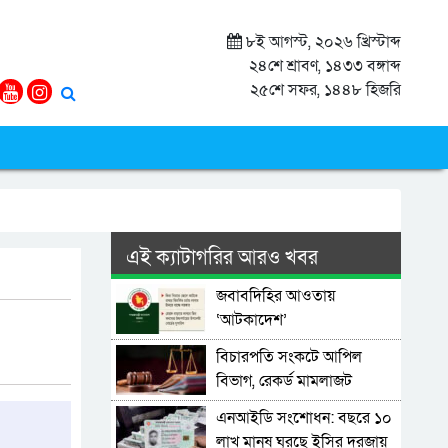
৮ই আগস্ট, ২০২৬ খ্রিস্টাব্দ
২৪শে শ্রাবণ, ১৪৩৩ বঙ্গাব্দ
২৫শে সফর, ১৪৪৮ হিজরি
এই ক্যাটাগরির আরও খবর
জবাবদিহির আওতায়
‘আটকাদেশ’
বিচারপতি সংকটে আপিল
বিভাগ, রেকর্ড মামলাজট
এনআইডি সংশোধন: বছরে ১০
লাখ মানুষ ঘুরছে ইসির দরজায়