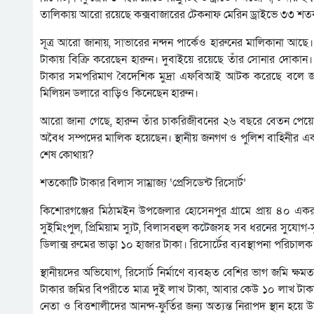
তালিকায় আরো রয়েছে কক্সবাজারের টেকনাফ মেরিন ড্রাইভে ৩৩ শতক জ
সূত্র আরো জানায়, সাভারের নন্দন পার্কেও হারুনের মালিকানা আছে
টাকায় বিক্রি করেছেন হারুন। দুবাইয়ে রয়েছে তাঁর সোনার দোকান। এ 
টাকার সমপরিমাণ বৈদেশিক মুদ্রা এফবিআই আটক করেছে বলে জানিয়েছে 
মিলিয়ন ডলারে বাড়িও কিনেছেন হারুন।
আরো জানা গেছে, হারুন তাঁর চাকরিজীবনের ২৬ বছরে বেতন পেয়েছ
অবৈধ সম্পদের মালিক হয়েছেন। স্থানীয় জনগণ ও পুলিশ বাহিনীর একাংশ
শেষ কোথায়?
শতকোটি টাকার বিলাস সাম্রাজ্য ‘প্রেসিডেন্ট রিসোর্ট’
কিশোরগঞ্জের মিঠামইন উপজেলার হোসেনপুর গ্রামে প্রায় ৪০ একর 
সুইমিংপুল, প্রিমিয়াম স্যুট, বিলাসবহুল কটেজসহ সব ধরনের সুযোগ-সু
ডিলাক্স রুমের ভাড়া ১০ হাজার টাকা। রিসোর্টের ব্যবস্থাপনা পরিচাল
স্থানীয়দের অভিযোগ, রিসোর্ট নির্মাণে ব্যবহৃত বেশির ভাগ জমি ক্
টাকার জমির বিপরীতে মাত্র দুই লাখ টাকা, আবার কেউ ১০ লাখ টা
নেতা ও বিত্তশালীদের আনন্দ-ফুর্তির জন্য অত্যন্ত নিরাপদ স্থান 