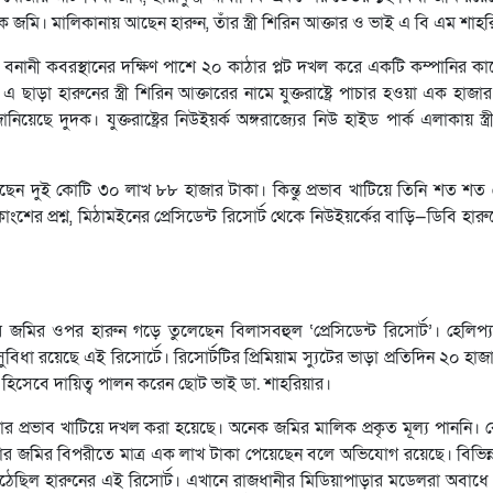
মি। মালিকানায় আছেন হারুন, তাঁর স্ত্রী শিরিন আক্তার ও ভাই এ বি এম শাহর
। বনানী কবরস্থানের দক্ষিণ পাশে ২০ কাঠার প্লট দখল করে একটি কম্পানির ক
ছাড়া হারুনের স্ত্রী শিরিন আক্তারের নামে যুক্তরাষ্ট্রে পাচার হওয়া এক হা
দুদক। যুক্তরাষ্ট্রের নিউইয়র্ক অঙ্গরাজ্যের নিউ হাইড পার্ক এলাকায় স্ত্র
েন দুই কোটি ৩০ লাখ ৮৮ হাজার টাকা। কিন্তু প্রভাব খাটিয়ে তিনি শত শত
ের প্রশ্ন, মিঠামইনের প্রেসিডেন্ট রিসোর্ট থেকে নিউইয়র্কের বাড়ি—ডিবি হার
জমির ওপর হারুন গড়ে তুলেছেন বিলাসবহুল ‘প্রেসিডেন্ট রিসোর্ট’। হেলিপ্
বিধা রয়েছে এই রিসোর্টে। রিসোর্টটির প্রিমিয়াম স্যুটের ভাড়া প্রতিদিন ২০ হা
ক হিসেবে দায়িত্ব পালন করেন ছোট ভাই ডা. শাহরিয়ার।
ষমতার প্রভাব খাটিয়ে দখল করা হয়েছে। অনেক জমির মালিক প্রকৃত মূল্য পাননি
কার জমির বিপরীতে মাত্র এক লাখ টাকা পেয়েছেন বলে অভিযোগ রয়েছে। বিভিন
হয়ে উঠেছিল হারুনের এই রিসোর্ট। এখানে রাজধানীর মিডিয়াপাড়ার মডেলরা অবাধ