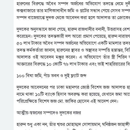
হারুনের বিরুদ্ধে অবৈধ সম্পদ অর্জনের অভিযোগ তদন্তে নেমে দ
কক্সবাজারে তার মালিকানাধীন জমি ও প্লটের সন্ধান পেয়ে সেসব সম্পদ
সম্পদ বাজেয়াপ্তে দুদক থেকে আবেদন করা হলে আদালত তা ক্রোক
দুদকের অনুসন্ধানে জানা গেছে, হারুন রাজধানীর বনানী, উত্তরাসহ ব
করেছেন। দুদকের তদন্তকারী দল আরো প্রমাণ পেয়েছে, হারুন নারায়ণগঞ
৫০ লাখ টাকার অবৈধ সম্পদ অর্জনের অভিযোগে একটি মামলার তদন
তদন্ত কর্মকর্তারা জানান, হারুনের স্থাবর ও অস্থাবর সম্পত্তি হস্ত
আদালত ওই আবেদন মঞ্জুর করেন। এ অভিযোগে তাঁর স্ত্রী শিরিন 
আক্তারের বিরুদ্ধে ১০ কোটি ৭৬ লাখ টাকার এবং ভাই শাহরিয়ারের ব
১০০ বিঘা জমি, পাঁচ ভবন ও দুই ফ্ল্যাট জব্দ
দুদকের আবেদনের পর ঢাকা মহানগর জ্যেষ্ঠ বিশেষ জজ আদালত হারুনের
নামে থাকা ১০টি ব্যাংক হিসাব অবরুদ্ধ করা হয়েছে, যেখানে জমা 
পরিপ্রেক্ষিতে বিশেষ জজ মো. জাকির হোসেন এই আদেশ দেন।
আত্মীয়-স্বজনের সম্পদেও দুদকের নজর
হারুন শুধু একা নন, তাঁর শ্বশুর মোহাম্মদ সোলায়মান, ঘনিষ্ঠজন জ