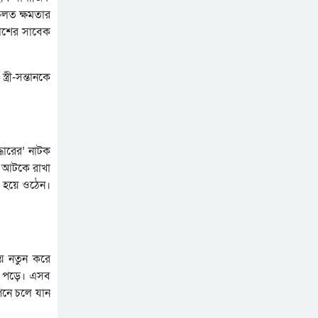
চলত ক্ষমতার
লিশের সাবেক
্রী-সন্তানকে
ধারের’ নাটক
ে আটকে রাখা
া হয়ে ওঠেন।
য় নতুন করে
ে পড়ে। এসব
পনে চলে যান