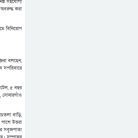
নিষ্ঠ সহযোগী
রাষ্ট্রপতি নির্বাচনের তারিখ
অবরুদ্ধ করা
ঘোষণা
সিলেটে ফাহিমা ধর্ষণচেষ্টা ও
নামে বিনিয়োগ
হত্যা মামলায় জাকিরের মৃত্যুদণ্ড
সিলেটে হামের উপসর্গ আরও ২
শিশুর মৃত্যু
ভুলের জন্য ক্ষমা চাইলেন
্তিরা বলছেন,
ইনফান্তিনো, থাকছেন ফিফা
নে সপরিবারে
সভাপতি হিসেবেই
টেল, ৫ নম্বর
স, সোনারগাঁও
াঁচতলা বাড়ি,
পাশে উত্তরা
রের সবুজপাতা
েছে। সম্পদের