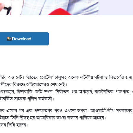
Download
ারির অন্ত নেই। ‘ভাতের হোটেল’ চালুসহ অনেক নাটকীয় ঘটনা ও বিতর্কের জন্ম
র রশীদের বিরুদ্ধে অভিযোগেরও শেষ নেই।
্যবহার, চাঁদাবাজি, জমি দখল, নির্যাতন, গুম-অপহরণ, রাজনৈতিক পক্ষপাত,
র্কিত সাবেক পুলিশ কর্মকর্তা।
দ জব্দের একের পর এক পদক্ষেপের পরও এখনো অধরা। আওয়ামী লীগ সরকারে
তমানে তিনি স্ত্রীসহ হয় আমেরিকায় অথবা লন্ডনে পালিয়ে আছেন।
হলেন ডিবি হারুন।