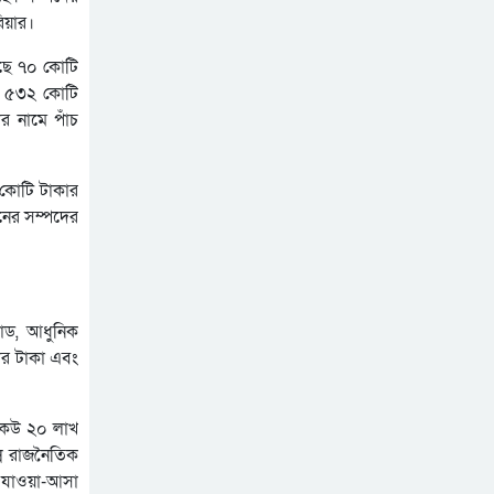
িয়ার।
াছে ৭০ কোটি
জার ৫৩২ কোটি
ীর নামে পাঁচ
 কোটি টাকার
ুনের সম্পদের
যাড, আধুনিক
জার টাকা এবং
। কেউ ২০ লাখ
্ন রাজনৈতিক
ে যাওয়া-আসা