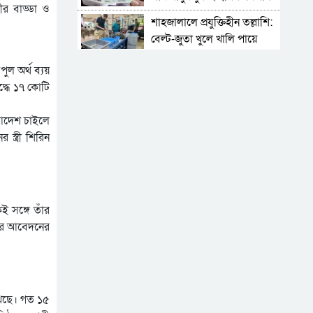
ীর বাড্ডা ও
শাহজালালে প্রযুক্তিহীন তল্লাশি:
বেল্ট-জুতা খুলে খালি পায়ে
দাঁড়িয়ে থাকতে হয় যাত্রীদের
একের পর এক অনুষ্ঠানে
ুল অর্থ ব্যয়
হট্টগোল, নেপথ্যে কী
দ্ধে ১৭ কোটি
পিকআপসহ তিনজনকে ধরল
র আদেশ চাইলে
সিলেট র‌্যাব
্ত্রী শিরিন
সিলেটে কাগজ ছাড়া রাস্তায়
নামলেই বিপদ
নতুন কর্মসূচির ঘোষণা জামায়াত
জোটের
ই সঙ্গে তাঁর
কের আবেদনের
‘প্রিয়তমা আমার জীবনের
আশীর্বাদ’
“দুর্নীতিতে চ্যাম্পিয়ন হওয়ার
সহজ উপায় সংসদ সদস্য এবং
াখছে। গত ১৫
প্রশাসন একাকার হয়ে যাওয়া”