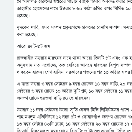
মে আদালত হারুনের শ্বশুরের পাঁচটি ব্যাংক হিসাব অবরুদ্ধ করার নি
জাহাঙ্গীর হোসেনের নামে উত্তরার ৮.৬০ কাঠা জমির ওপর নির্মিত ১০
হয়েছে।
দুদকের দাবি, এসব সম্পদ প্রকৃতপক্ষে হারুনের বেনামি সম্পদ। ক্ষমত
করা হয়েছে।
আরো ফ্ল্যাট-প্লট জব্দ
রাজধানীর উত্তরায় হারুনের নামে থাকা আরো তিনটি প্লট এবং এক হাজা
অনুসন্ধান যত এগোচ্ছে, তত বেরিয়ে আসছে হারুনের বিপুল সম্পদ। সং
থাকতেন হারুন। শেখ হাসিনা সরকারের পতনের পর ১০ কাঠার ওপর নির
এ ছাড়া উত্তরা ৩ নম্বর সেক্টরের ৯ নম্বর রোডের ১৪ নম্বর বাড়ি, ২০ 
সেক্টরের ৬ নম্বর রোডে ১০ কাঠার দুটি প্লট, ১০ নম্বর সেক্টরের ১১ ন
জনপথ রোডে ছয়তলা বাড়ি রয়েছে হারুনের।
উত্তরার ১১ নম্বর সেক্টরের উত্তরা স্মৃতি কেবল টিভি লিমিটেডের পাশে 
শাহ মখদুম এভিনিউয়ে ১২ নম্বর প্লট ও সোনারগাঁও জনপথ রোডের ৭৯ 
১৩ নম্বর সেক্টরে ৪০টি ফ্ল্যাট, ১৪ নম্বর সেক্টরের ২০ নম্বর রোডের 
রিসোর্ট, নিকুঞ্জের ৩ নম্বর রোডে রিক্রুটিং ও ট্রাভেল এজেন্সি, টঙ