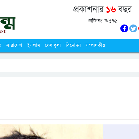
প্রকাশনার
১৬
বছর
রেজি নং: চ/৫৭৫
ি
সারাদেশ
ইসলাম
খেলাধুলা
বিনোদন
সম্পাদকীয়