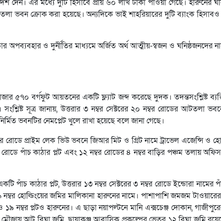
র্দেশ দেন। এর মধ্যে দুটি হিসাবে প্রায় ৬০ লাখ টাকা পাওয়া গেছে। হারুনের ঘ
 তলা ভবন ক্রোক করা হয়েছে। অন্যদিকে ভাই শাহরিয়ারের দুটি ব্যাংক হিসাবও 
ার অপব্যবহার ও দুর্নীতির মাধ্যমে অর্জিত অর্থ আত্মীয়-স্বজন ও ঘনিষ্ঠজনদের 
র ৫৭০ বর্গফুট আয়তনের একটি ফ্ল্যাট জব্দ করেছে দুদক। তদন্তসংশ্লিষ্ট ব্যক
শ্লিষ্ট সূত্র জানায়, উত্তরার ৩ নম্বর সেক্টরের ২০ নম্বর রোডের আটতলা ভব
্মিত ভবনটির নেমপ্লেট খুলে রাখা হয়েছে বলে জানা গেছে।
নম্বর রোডে প্রাইম লেক ভিউ ভবনে জিআর মিট ও গ্রিট নামে ট্রাভেল এজেন্সি ও হো
ম্বর রোডে পাঁচ কাঠার প্লট এবং ১২ নম্বর রোডের ৪ নম্বর বাড়ির পঞ্চম তলায় অফি
একটি পাঁচ কাঠার প্লট, উত্তরার ১৩ নম্বর সেক্টরের ৩ নম্বর রোডে ইন্ডোরা নামের প
নম্বর হোল্ডিংয়ের জমির মালিকানা হারুনের নামে। পাশাপাশি জমজম টাওয়ারের 
১৭ ও ১৯ নম্বর প্লটও হারুনের। এ ছাড়া নয়াপল্টনে মানি এক্সচেঞ্জ দোকান, গাজীপু
্গীর ২৭ মৌজায় আট বিঘা জমি, ছায়াকুঞ্জ আবাসিক প্রকল্পের ভেতর ১২ বিঘা জমি রয়