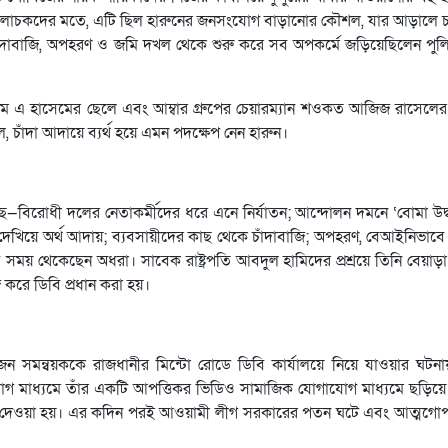
মালোচকদের মতে, এটি ছিল হারুনের জনসংযোগ বাড়ানোর কৌশল, যার আড়ালে 
াঁদাবাজি, অপহরণ ও জমি দখল থেকে শুরু করে সব অপকর্মে জড়িয়েছিলেন পু
 এম এ হাসেমের ছেলে এবং আম্বার গ্রুপের চেয়ারম্যান শওকত আজিজ রাসেলের স্ত
চাঁদা আদায়ে ব্যর্থ হয়ে এমন পদক্ষেপ নেন হারুন।
—বিরোধী দলের নেতাকর্মীদের ধরে এনে নির্যাতন; আন্দোলন দমনে ‘বোমা উদ্
দেখিয়ে অর্থ আদায়; ব্যবসায়ীদের কাছ থেকে চাঁদাবাজি; অপহরণ, বেআইনিভাব
য় থেকেছেন অধরা। সাবেক রাষ্ট্রপতি আবদুল হামিদের প্রশ্রয়ে তিনি বেয়াড়
 করে ডিবি প্রধান করা হয়।
ন সমন্বয়ককে রাজধানীর মিন্টো রোডে ডিবি কার্যালয়ে নিয়ে যাওয়ার ঘটনা
োগ মাধ্যমে তাঁর একটি আপত্তিকর ভিডিও সামাজিক যোগাযোগ মাধ্যমে ছড়িয়
িয়ে দেওয়া হয়। এর কদিন পরই আওয়ামী লীগ সরকারের পতন ঘটে এবং আত্মগো