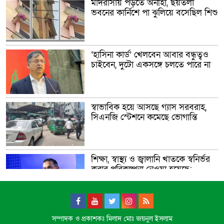
মাদরাসায় পড়তে অনীহা, ছয়তলা
ভবনের কার্নিশে পা ঝুলিয়ে বসেছিল শিশু
‘হাসিনা কার্ড’ খেলবেন আবার বন্ধুত্বও
চাইবেন, দুটো একসঙ্গে চলতে পারে না
স্বাভাবিক হয়ে আসছে গ্যাস সরবরাহ,
সিএনজি স্টেশনে কমেছে ভোগান্তি
শিক্ষা, স্বাস্থ্য ও জ্বালানি খাতকে স্বনির্ভর
করার পরিকল্পনা নেওয়া হয়েছে:
প্রধানমন্ত্রী
ডিজিটাল দস্যুতা
সম্পাদক ও প্রকাশকঃ মিলাদ মোঃ জয়নুল ইসলাম