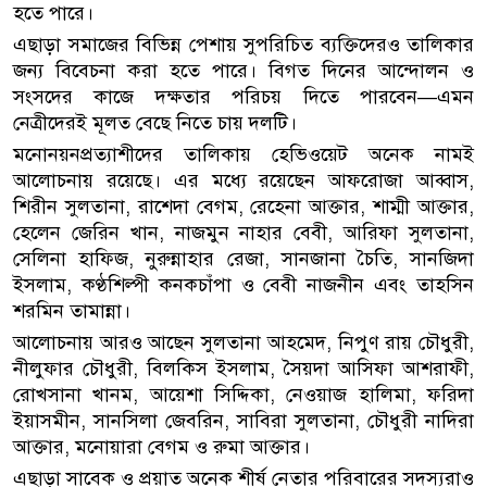
হতে পারে।
এছাড়া সমাজের বিভিন্ন পেশায় সুপরিচিত ব্যক্তিদেরও তালিকার
জন্য বিবেচনা করা হতে পারে। বিগত দিনের আন্দোলন ও
সংসদের কাজে দক্ষতার পরিচয় দিতে পারবেন—এমন
নেত্রীদেরই মূলত বেছে নিতে চায় দলটি।
মনোনয়নপ্রত্যাশীদের তালিকায় হেভিওয়েট অনেক নামই
আলোচনায় রয়েছে। এর মধ্যে রয়েছেন আফরোজা আব্বাস,
শিরীন সুলতানা, রাশেদা বেগম, রেহেনা আক্তার, শাম্মী আক্তার,
হেলেন জেরিন খান, নাজমুন নাহার বেবী, আরিফা সুলতানা,
সেলিনা হাফিজ, নুরুন্নাহার রেজা, সানজানা চৈতি, সানজিদা
ইসলাম, কণ্ঠশিল্পী কনকচাঁপা ও বেবী নাজনীন এবং তাহসিন
শরমিন তামান্না।
আলোচনায় আরও আছেন সুলতানা আহমেদ, নিপুণ রায় চৌধুরী,
নীলুফার চৌধুরী, বিলকিস ইসলাম, সৈয়দা আসিফা আশরাফী,
রোখসানা খানম, আয়েশা সিদ্দিকা, নেওয়াজ হালিমা, ফরিদা
ইয়াসমীন, সানসিলা জেবরিন, সাবিরা সুলতানা, চৌধুরী নাদিরা
আক্তার, মনোয়ারা বেগম ও রুমা আক্তার।
এছাড়া সাবেক ও প্রয়াত অনেক শীর্ষ নেতার পরিবারের সদস্যরাও