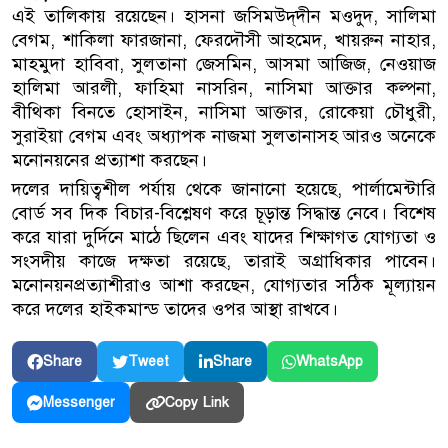
এই তালিকায় রয়েছেন। হাসনা জসিমউদ্‌দীন মওদুদ, সালিমা
বেগম, শাকিলা ফারজানা, ফেরদৌসী আহমেদ, খায়রুন নাহার,
মাহমুদা হাবিবা, সুলতানা জেসমিন, আসমা আজিজ, নেওয়াজ
হালিমা আরলী, ফাহিমা নাসরিন, নাসিমা আক্তার কল্পনা,
বীথিকা বিনতে হোসাইন, নাসিমা আক্তার, রোকেয়া চৌধুরী,
সুরাইয়া বেগম এবং অধ্যাপক নাজমা সুলতানাসহ আরও অনেকে
মনোনয়নের প্রত্যাশা করছেন।
দলের দায়িত্বশীল পর্যায় থেকে জানানো হয়েছে, পার্লামেন্টারি
বোর্ড সব দিক বিচার-বিশ্লেষণ করে চূড়ান্ত সিদ্ধান্ত নেবে। বিশেষ
করে যারা দুর্দিনে মাঠে ছিলেন এবং যাদের শিক্ষাগত যোগ্যতা ও
সংসদীয় কাজে দক্ষতা রয়েছে, তারাই অগ্রাধিকার পাবেন।
মনোনয়নপ্রত্যাশীরাও আশা করছেন, যোগ্যতার সঠিক মূল্যায়ন
করে দলের হাইকমান্ড তাদের ওপর আস্থা রাখবে।
Share
Tweet
Share
WhatsApp
Copy Link
Messenger