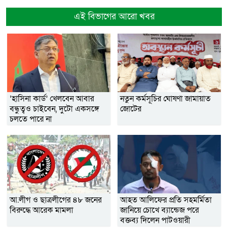
এই বিভাগের আরো খবর
‘হাসিনা কার্ড’ খেলবেন আবার
নতুন কর্মসূচির ঘোষণা জামায়াত
বন্ধুত্বও চাইবেন, দুটো একসঙ্গে
জোটের
চলতে পারে না
আ.লীগ ও ছাত্রলীগের ৪৮ জনের
আহত আলিফের প্রতি সহমর্মিতা
বিরুদ্ধে আরেক মামলা
জানিয়ে চোখে ব্যান্ডেজ পরে
বক্তব্য দিলেন পাটওয়ারী