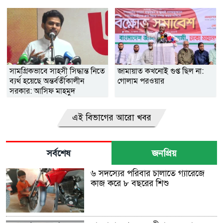
সামগ্রিকভাবে সাহসী সিদ্ধান্ত নিতে
জামায়াত কখনোই গুপ্ত ছিল না:
ব্যর্থ হয়েছে অন্তর্বর্তীকালীন
গোলাম পরওয়ার
সরকার: আসিফ মাহমুদ
এই বিভাগের আরো খবর
সর্বশেষ
জনপ্রিয়
৬ সদস্যের পরিবার চালাতে গ্যারেজে
কাজ করে ৮ বছরের শিশু