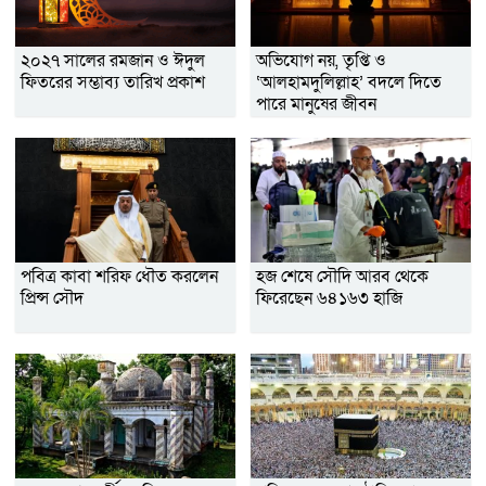
২০২৭ সালের রমজান ও ঈদুল
অভিযোগ নয়, তৃপ্তি ও
ফিতরের সম্ভাব্য তারিখ প্রকাশ
‘আলহামদুলিল্লাহ’ বদলে দিতে
পারে মানুষের জীবন
পবিত্র কাবা শরিফ ধৌত করলেন
হজ শেষে সৌদি আরব থেকে
প্রিন্স সৌদ
ফিরেছেন ৬৪১৬৩ হাজি