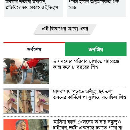
অবয়বে শতবর্ষী মসজিদ,
পবিত্র হজের আনুষ্ঠানিকতা শুরু
প্রতিবিম্বে তার হাজারের ইতিহাস
আজ
এই বিভাগের আরো খবর
সর্বশেষ
জনপ্রিয়
৬ সদস্যের পরিবার চালাতে গ্যারেজে
কাজ করে ৮ বছরের শিশু
মাদরাসায় পড়তে অনীহা, ছয়তলা
ভবনের কার্নিশে পা ঝুলিয়ে বসেছিল শিশু
‘হাসিনা কার্ড’ খেলবেন আবার বন্ধুত্বও
চাইবেন, দুটো একসঙ্গে চলতে পারে না