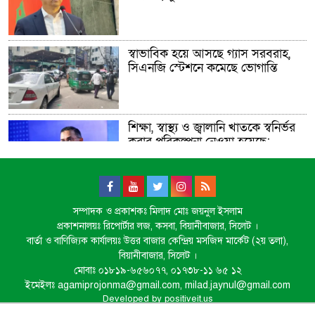
স্বাভাবিক হয়ে আসছে গ্যাস সরবরাহ,
সিএনজি স্টেশনে কমেছে ভোগান্তি
শিক্ষা, স্বাস্থ্য ও জ্বালানি খাতকে স্বনির্ভর
করার পরিকল্পনা নেওয়া হয়েছে:
প্রধানমন্ত্রী
ডিজিটাল দস্যুতা
সম্পাদক ও প্রকাশকঃ মিলাদ মোঃ জয়নুল ইসলাম
প্রকাশনালয়ঃ রিপোর্টার লজ, কসবা, বিয়ানীবাজার, সিলেট ।
বার্তা ও বাণিজ্যিক কার্যালয়ঃ উত্তর বাজার কেন্দ্রিয় মসজিদ মার্কেট (২য় তলা),
বিয়ানীবাজার, সিলেট ।
মোবাঃ ০১৮১৯-৬৫৬০৭৭, ০১৭৩৮-১১ ৬৫ ১২
শিক্ষায় উল্টো স্রোত, বাড়ছে শিক্ষার্থী
ইমেইলঃ agamiprojonma@gmail.com, milad.jaynul@gmail.com
ঝরে পড়ার হার
Developed by
positiveit.us