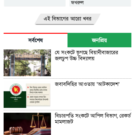
ফখরুল
এই বিভাগের আরো খবর
সর্বশেষ
জনপ্রিয়
যে সংকটে ভূগছে বিয়ানীবাজারের
জলঢুপ উচ্চ বিদ্যালয়
জবাবদিহির আওতায় ‘আটকাদেশ’
বিচারপতি সংকটে আপিল বিভাগ, রেকর্ড
মামলাজট