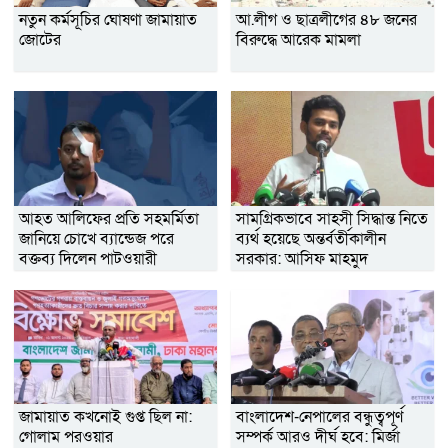
নতুন কর্মসূচির ঘোষণা জামায়াত
আ.লীগ ও ছাত্রলীগের ৪৮ জনের
জোটের
বিরুদ্ধে আরেক মামলা
আহত আলিফের প্রতি সহমর্মিতা
সামগ্রিকভাবে সাহসী সিদ্ধান্ত নিতে
জানিয়ে চোখে ব্যান্ডেজ পরে
ব্যর্থ হয়েছে অন্তর্বর্তীকালীন
বক্তব্য দিলেন পাটওয়ারী
সরকার: আসিফ মাহমুদ
জামায়াত কখনোই গুপ্ত ছিল না:
বাংলাদেশ-নেপালের বন্ধুত্বপূর্ণ
গোলাম পরওয়ার
সম্পর্ক আরও দীর্ঘ হবে: মির্জা