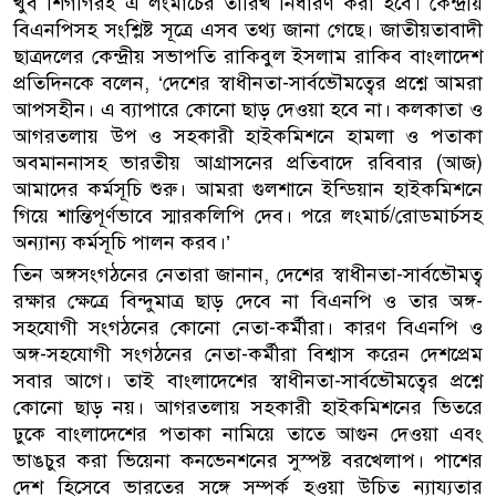
খুব শিগগিরই এ লংমার্চের তারিখ নির্ধারণ করা হবে। কেন্দ্রীয়
বিএনপিসহ সংশ্লিষ্ট সূত্রে এসব তথ্য জানা গেছে। জাতীয়তাবাদী
ছাত্রদলের কেন্দ্রীয় সভাপতি রাকিবুল ইসলাম রাকিব বাংলাদেশ
প্রতিদিনকে বলেন, ‘দেশের স্বাধীনতা-সার্বভৌমত্বের প্রশ্নে আমরা
আপসহীন। এ ব্যাপারে কোনো ছাড় দেওয়া হবে না। কলকাতা ও
আগরতলায় উপ ও সহকারী হাইকমিশনে হামলা ও পতাকা
অবমাননাসহ ভারতীয় আগ্রাসনের প্রতিবাদে রবিবার (আজ)
আমাদের কর্মসূচি শুরু। আমরা গুলশানে ইন্ডিয়ান হাইকমিশনে
গিয়ে শান্তিপূর্ণভাবে স্মারকলিপি দেব। পরে লংমার্চ/রোডমার্চসহ
অন্যান্য কর্মসূচি পালন করব।’
তিন অঙ্গসংগঠনের নেতারা জানান, দেশের স্বাধীনতা-সার্বভৌমত্ব
রক্ষার ক্ষেত্রে বিন্দুমাত্র ছাড় দেবে না বিএনপি ও তার অঙ্গ-
সহযোগী সংগঠনের কোনো নেতা-কর্মীরা। কারণ বিএনপি ও
অঙ্গ-সহযোগী সংগঠনের নেতা-কর্মীরা বিশ্বাস করেন দেশপ্রেম
সবার আগে। তাই বাংলাদেশের স্বাধীনতা-সার্বভৌমত্বের প্রশ্নে
কোনো ছাড় নয়। আগরতলায় সহকারী হাইকমিশনের ভিতরে
ঢুকে বাংলাদেশের পতাকা নামিয়ে তাতে আগুন দেওয়া এবং
ভাঙচুর করা ভিয়েনা কনভেনশনের সুস্পষ্ট বরখেলাপ। পাশের
দেশ হিসেবে ভারতের সঙ্গে সম্পর্ক হওয়া উচিত ন্যায্যতার