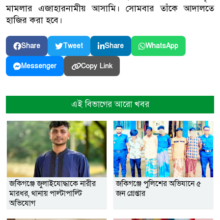
মামলার এজাহারনামীয় আসামি। সোমবার তাঁকে আদালতে
হাজির করা হবে।
Share
Tweet
Share
WhatsApp
Copy Link
Messenger
এই বিভাগের আরো খবর
জকিগঞ্জে জুলাইযোদ্ধাকে নারীর
জকিগঞ্জে পুলিশের অভিযানে ৫
মারধর, থানায় পাল্টাপাল্টি
জন গ্রেপ্তার
অভিযোগ