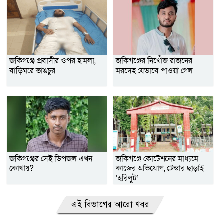
জকিগঞ্জে প্রবাসীর ওপর হামলা,
জকিগঞ্জের নিখোঁজ রাজনের
বাড়িঘরে ভাঙচুর
মরদেহ যেভাবে পাওয়া গেল
জকিগঞ্জের সেই ডিপজল এখন
জকিগঞ্জে কোটেশনের মাধ্যমে
কোথায়?
কাজের অভিযোগ, টেন্ডার ছাড়াই
‘হরিলুট’
এই বিভাগের আরো খবর