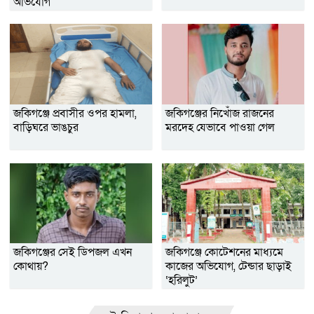
অভিযোগ
জকিগঞ্জে প্রবাসীর ওপর হামলা,
জকিগঞ্জের নিখোঁজ রাজনের
বাড়িঘরে ভাঙচুর
মরদেহ যেভাবে পাওয়া গেল
জকিগঞ্জের সেই ডিপজল এখন
জকিগঞ্জে কোটেশনের মাধ্যমে
কোথায়?
কাজের অভিযোগ, টেন্ডার ছাড়াই
‘হরিলুট’