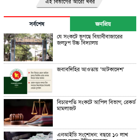
এই বিভাগের আরো খবর
সর্বশেষ
জনপ্রিয়
যে সংকটে ভূগছে বিয়ানীবাজারের
জলঢুপ উচ্চ বিদ্যালয়
জবাবদিহির আওতায় ‘আটকাদেশ’
বিচারপতি সংকটে আপিল বিভাগ, রেকর্ড
মামলাজট
এনআইডি সংশোধন: বছরে ১০ লাখ