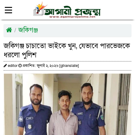
জকিগঞ্জ
জকিগঞ্জ চাচাতো ভাইকে খুন, যেভাবে পারভেজকে
ধরলো পুলিশ
editor
প্রকাশিত: জুলাই ২, ২০২৬ [gtranslate]