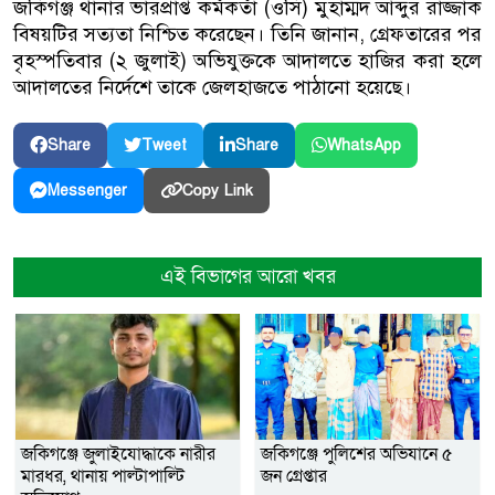
জকিগঞ্জ থানার ভারপ্রাপ্ত কর্মকর্তা (ওসি) মুহাম্মদ আব্দুর রাজ্জাক
বিষয়টির সত্যতা নিশ্চিত করেছেন। তিনি জানান, গ্রেফতারের পর
বৃহস্পতিবার (২ জুলাই) অভিযুক্তকে আদালতে হাজির করা হলে
আদালতের নির্দেশে তাকে জেলহাজতে পাঠানো হয়েছে।
Share
Tweet
Share
WhatsApp
Copy Link
Messenger
এই বিভাগের আরো খবর
জকিগঞ্জে জুলাইযোদ্ধাকে নারীর
জকিগঞ্জে পুলিশের অভিযানে ৫
মারধর, থানায় পাল্টাপাল্টি
জন গ্রেপ্তার