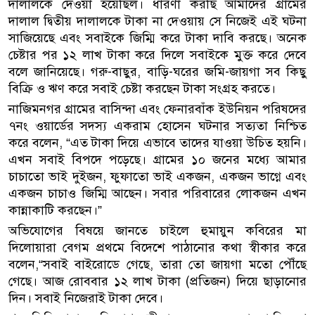
দালালকে দেওয়া হয়েছিল। ধারণা করছি আমাদের গ্রামের
দালাল দ্বিতীয় দালালকে টাকা না দেওয়ায় সে নিজেই এই ঘটনা
সাজিয়েছে এবং সবাইকে জিম্মি করে টাকা দাবি করছে। অনেক
চেষ্টার পর ১২ লাখ টাকা করে দিলে সবাইকে মুক্ত করে দেবে
বলে জানিয়েছে। গরু-বাছুর, বাড়ি-ঘরের জমি-জায়গা সব কিছু
বিক্রি ও ঋণ করে সবাই চেষ্টা করছেন টাকা সংগ্রহ করতে।
নাজিমনগর গ্রামের বাসিন্দা এবং ফেনারবাঁক ইউনিয়ন পরিষদের
৭নং ওয়ার্ডের সদস্য একরাম হোসেন ঘটনার সত্যতা নিশ্চিত
করে বলেন, “এত টাকা দিয়ে এভাবে তাদের যাওয়া উচিত হয়নি।
এখন সবাই বিপদে পড়েছে। গ্রামের ১০ জনের মধ্যে আমার
চাচাতো ভাই দুইজন, ফুফাতো ভাই একজন, একজন ভাগ্নে এবং
একজন চাচাও জিম্মি আছেন। সবার পরিবারের লোকজন এখন
কান্নাকাটি করছেন।”
অভিযোগের বিষয়ে জানতে চাইলে হুমায়ুন কবিরের মা
দিলোয়ারা বেগম প্রথমে বিদেশে পাঠানোর কথা স্বীকার করে
বলেন,“সবাই বাইরোডে গেছে, তারা তো জায়গা মতো পৌঁছে
গেছে। আজ রোববার ১২ লাখ টাকা (প্রতিজন) দিয়ে ছাড়ানোর
দিন। সবাই নিজেরাই টাকা দেবে।