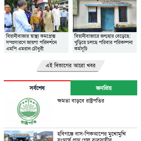
বিয়ানীবাজার স্বাস্থ্য কমপ্লেক্স
বিয়ানীবাজারে জন্মহার বেড়েছে:
সম্প্রসারণে জায়গা পরিদর্শনে
খুড়িয়ে চলছে পরিবার পরিকল্পনা
এমপি এমরান চৌধুরী
কর্মসূচি
এই বিভাগের আরো খবর
সর্বশেষ
জনপ্রিয়
ক্ষমতা বাড়বে রাষ্ট্রপতির
হবিগঞ্জে বাস-পিকআপের মুখোমুখি
সংঘর্ষে প্রাণ গেল ব্যবসায়ীর