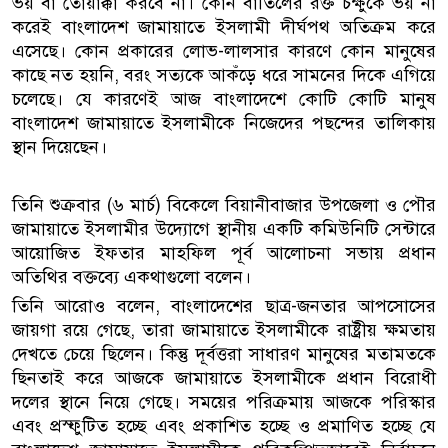
ভয় বা তোয়াক্কা করবে না। কোন বাতিলের রক্ত চক্ষুকে ভয় না
করেই বাংলাদেশ জামায়াতে ইসলামী দীর্ঘপথ অতিক্রম করে
এসেছে। কোন প্রকারের লোভ-লালসার কারণে কোন মানুষের
কাছে নত হয়নি, বরং সত্যকে আকঁড়ে ধরে সামনের দিকে এগিয়ে
চলেছে। যে কারণেই আজ বাংলাদেশে কোটি কোটি মানুষ
বাংলাদেশ জামায়াতে ইসলামীকে নিজেদের পছন্দের তালিকায়
স্থান দিয়েছেন।
তিনি শুক্রবার (৬ মার্চ) বিকেলে বিয়ানীবাজার উপজেলা ও পৌর
জামায়াতে ইসলামীর উদ্যোগে স্থানীয় একটি কমিউনিটি সেন্টারে
আয়োজিত ইফতার মাহফিল পূর্ব আলোচনা সভায় প্রধান
অতিথির বক্তব্যে একথাগুলো বলেন।
তিনি আরোও বলেন, বাংলাদেশের ছাত্র-জনতার আপসোসের
জায়গা রয়ে গেছে, তারা জামায়াতে ইসলামীকে রাষ্ট্রীয় ক্ষমতায়
দেখতে চেয়ে ছিলেন। কিন্তু দূর্বত্তরা সাধারণ মানুষের মতামতকে
ছিনতাই করে আজকে জামায়াতে ইসলামীকে প্রধান বিরোধী
দলের স্থানে নিয়ে গেছে। সময়ের পরিক্রমায় আজকে পরিস্কার
এবং প্রস্ফুটিত হচ্ছে এবং প্রকাশিত হচ্ছে ও প্রমাণিত হচ্ছে যে