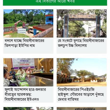
এই বিভাগের আরো খবর
বদলে যাচ্ছে বিয়ানীবাজারের
যে সংকটে ভূগছে বিয়ানীবাজারের
তিলপাড়া ইউপির নাম
জলঢুপ উচ্চ বিদ্যালয়
জুলাই আন্দোলন ছাত্র-জনতার
বিয়ানীবাজারের পিএইচজি
বীরত্বের স্মারকস্তম্ভ:
হাইস্কুল: গৌরবের আড়ালে ধুঁকছে
বিয়ানীবাজারের ইউএনও
মেধার বাতিঘর