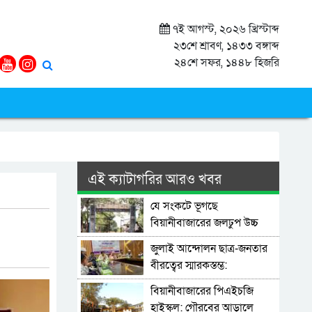
৭ই আগস্ট, ২০২৬ খ্রিস্টাব্দ
২৩শে শ্রাবণ, ১৪৩৩ বঙ্গাব্দ
২৪শে সফর, ১৪৪৮ হিজরি
এই ক্যাটাগরির আরও খবর
যে সংকটে ভূগছে
বিয়ানীবাজারের জলঢুপ উচ্চ
বিদ্যালয়
জুলাই আন্দোলন ছাত্র-জনতার
বীরত্বের স্মারকস্তম্ভ:
বিয়ানীবাজারের ইউএনও
বিয়ানীবাজারের পিএইচজি
হাইস্কুল: গৌরবের আড়ালে