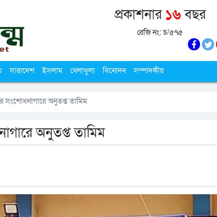
প্রকাশনার
১৬
বছর
রেজি নং: চ/৫৭৫
ি
সারাদেশ
ইসলাম
খেলাধুলা
বিনোদন
সম্পাদকীয়
শোর সংশোধনাগারে অনুতপ্ত তামিম
নাগারে অনুতপ্ত তামিম