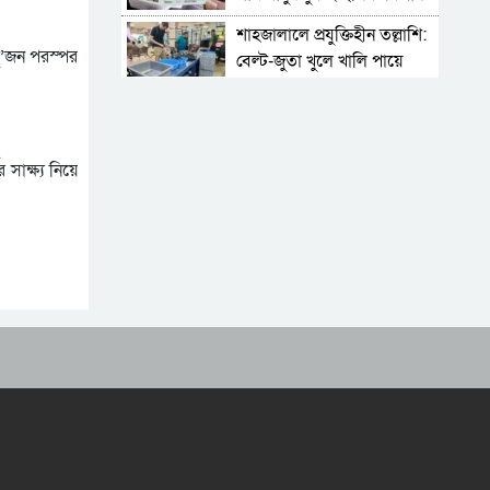
শাহজালালে প্রযুক্তিহীন তল্লাশি:
ু’জন পরস্পর
বেল্ট-জুতা খুলে খালি পায়ে
দাঁড়িয়ে থাকতে হয় যাত্রীদের
একের পর এক অনুষ্ঠানে
হট্টগোল, নেপথ্যে কী
পিকআপসহ তিনজনকে ধরল
সাক্ষ্য নিয়ে
সিলেট র‌্যাব
সিলেটে কাগজ ছাড়া রাস্তায়
নামলেই বিপদ
নতুন কর্মসূচির ঘোষণা জামায়াত
জোটের
‘প্রিয়তমা আমার জীবনের
আশীর্বাদ’
“দুর্নীতিতে চ্যাম্পিয়ন হওয়ার
সহজ উপায় সংসদ সদস্য এবং
প্রশাসন একাকার হয়ে যাওয়া”