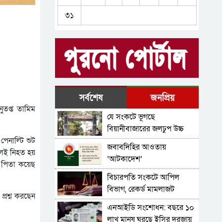
বিয়ানীবাজারে আগামী মাস
৩১
থেকে ফ্যামেলি কার্ড বিতরণের
জরিপ শুরু হবে; এমরান চৌধুরী
সকল অপরাধের সঠিক তদন্ত
এমপি
হবে-বিয়ানীবাজারের ওসি
মাহফুজুল
বিয়ানীবাজারে ‌’এসিল্যান্ডদের
মন বসেনা’
শহীদ সাংবাদিক তুরাব স্মৃতি
সর্বশেষ
জনপ্রিয়
ফলকে বিয়ানীবাজার
ুতপ্ত তামিম
যে সংকটে ভূগছে
প্রেসক্লাবের শ্রদ্ধা
বিয়ানীবাজারে একাধিক
বিয়ানীবাজারের জলঢুপ উচ্চ
মামলার পরোয়ানাভূক্ত ছাত্রলীগ
বিদ্যালয়
েনাল্টি শুট
জবাবদিহির আওতায়
নেতা গ্রেফতার
লেই নিহত হয়
‘আটকাদেশ’
র পিতা কয়েছ
বিচারপতি সংকটে আপিল
বিভাগ, রেকর্ড মামলাজট
প্রশ্ন করছেন
এনআইডি সংশোধন: বছরে ১০
লাখ মানুষ ঘুরছে ইসির দরজায়