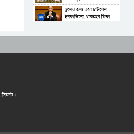
ভুলের জন্য ক্ষমা চাইলেন
ইনফান্তিনো, থাকছেন ফিফা
সভাপতি হিসেবেই
রাজধানীর মাদারটেক থেকে
তরুণীর খণ্ডিত মাথা ও দুই হাত
উদ্ধার
দিল্লিতে শেখ হাসিনার বক্তব্য
দেওয়া নিয়ে পররাষ্ট্র মন্ত্রণালয়ের
ক্ষোভ
সিলেটের সাবেক মন্ত্রী-এমপিরা
কে কোথায়?
ফ্যাসিবাদবিরোধী আন্দোলনে
হত্যাকাণ্ডের বিচার হবে স্বচ্ছ ও
র, সিলেট ।
বিশ্বাসযোগ্য
শেখ হাসিনা যেভাবে ভারতে
পালিয়ে যেতে বাধ্য হন
যুক্তরাষ্ট্রের নজর এখন
বাংলাদেশে, ‘খুলছে’ শত কোটি
ডলারের বিনিয়োগের দুয়ার