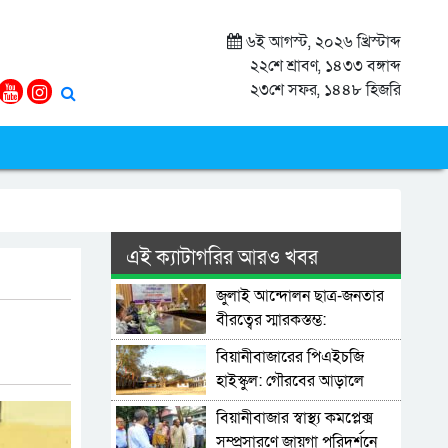
৬ই আগস্ট, ২০২৬ খ্রিস্টাব্দ
২২শে শ্রাবণ, ১৪৩৩ বঙ্গাব্দ
২৩শে সফর, ১৪৪৮ হিজরি
এই ক্যাটাগরির আরও খবর
জুলাই আন্দোলন ছাত্র-জনতার
বীরত্বের স্মারকস্তম্ভ:
বিয়ানীবাজারের ইউএনও
বিয়ানীবাজারের পিএইচজি
হাইস্কুল: গৌরবের আড়ালে
ধুঁকছে মেধার বাতিঘর
বিয়ানীবাজার স্বাস্থ্য কমপ্লেক্স
সম্প্রসারণে জায়গা পরিদর্শনে