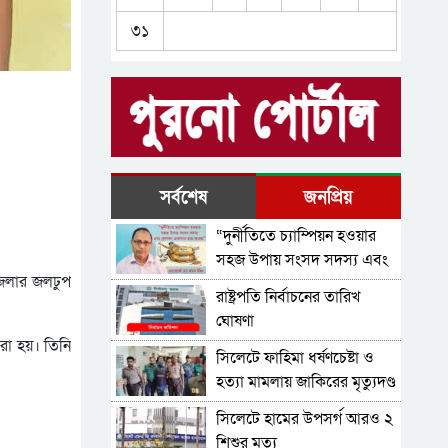
সকল অপরাধের সঠিক তদন্ত
এমপি
৩১
হবে-বিয়ানীবাজারের ওসি
মাহফুজুল
বিয়ানীবাজারে ‌’এসিল্যান্ডদের
মন বসেনা’
শহীদ সাংবাদিক তুরাব স্মৃতি
ফলকে বিয়ানীবাজার
প্রেসক্লাবের শ্রদ্ধা
বিয়ানীবাজারে একাধিক
সর্বশেষ
জনপ্রিয়
মামলার পরোয়ানাভূক্ত ছাত্রলীগ
“দুর্নীতিতে চ্যাম্পিয়ন হওয়ার
নেতা গ্রেফতার
বিয়ানীবাজারে অবৈধ দখলে
সহজ উপায় সংসদ সদস্য এবং
হারাচ্ছে হাটের প্রাণ, ইজারা
জেলার জলঢুপ
প্রশাসন একাকার হয়ে যাওয়া”
রাষ্ট্রপতি নির্বাচনের তারিখ
হয়না ৪০টি বাজার
ঘোষণা
রা হয়। তিনি
সিলেটে ফাহিমা ধর্ষণচেষ্টা ও
হত্যা মামলায় জাকিরের মৃত্যুদণ্ড
সিলেটে হামের উপসর্গ আরও ২
শিশুর মৃত্যু