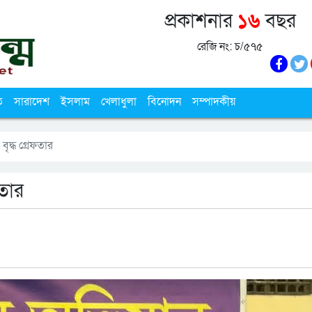
প্রকাশনার
১৬
বছর
রেজি নং: চ/৫৭৫
ি
সারাদেশ
ইসলাম
খেলাধুলা
বিনোদন
সম্পাদকীয়
ৃদ্ধ গ্রেফতার
ফতার