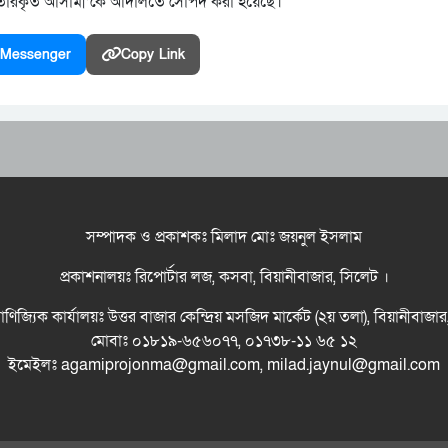
রেফতারকৃত আসামী’কে আদালতে সোপর্দ করা হয়েছে।
Messenger
Copy Link
সম্পাদক ও প্রকাশকঃ মিলাদ মোঃ জয়নুল ইসলাম
প্রকাশনালয়ঃ রিপোর্টার লজ, কসবা, বিয়ানীবাজার, সিলেট ।
বাণিজ্যিক কার্যালয়ঃ উত্তর বাজার কেন্দ্রিয় মসজিদ মার্কেট (২য় তলা), বিয়ানীবাজা
মোবাঃ ০১৮১৯-৬৫৬০৭৭, ০১৭৩৮-১১ ৬৫ ১২
ইমেইলঃ agamiprojonma@gmail.com, milad.jaynul@gmail.com