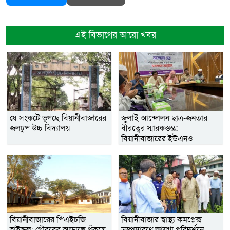
এই বিভাগের আরো খবর
যে সংকটে ভূগছে বিয়ানীবাজারের
জুলাই আন্দোলন ছাত্র-জনতার
জলঢুপ উচ্চ বিদ্যালয়
বীরত্বের স্মারকস্তম্ভ:
বিয়ানীবাজারের ইউএনও
বিয়ানীবাজারের পিএইচজি
বিয়ানীবাজার স্বাস্থ্য কমপ্লেক্স