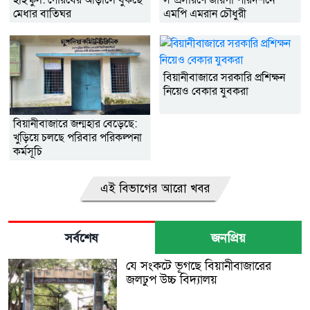
হাইস্কুল: গৌরবের আড়ালে ধুঁকছে
সম্প্রসারণে জায়গা পরিদর্শনে
মেধার বাতিঘর
এমপি এমরান চৌধুরী
বিয়ানীবাজারে সরকারি প্রশিক্ষন
নিয়েও বেকার যুবকরা
বিয়ানীবাজারে জন্মহার বেড়েছে:
খুড়িয়ে চলছে পরিবার পরিকল্পনা
কর্মসূচি
এই বিভাগের আরো খবর
সর্বশেষ
জনপ্রিয়
যে সংকটে ভূগছে বিয়ানীবাজারের
জলঢুপ উচ্চ বিদ্যালয়