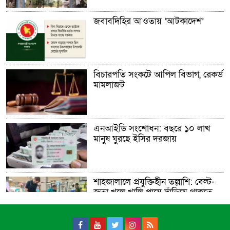
জবাবদিহির আওতায় ‘আটকাদেশ’
বিচারপতি সংকটে আপিল বিভাগ, রেকর্ড
মামলাজট
এনআইডি সংশোধন: বছরে ১০ লাখ
মানুষ ঘুরছে ইসির দরজায়
শাহজালালে প্রযুক্তিহীন তল্লাশি: বেল্ট-
জুতা খুলে খালি পায়ে দাঁড়িয়ে থাকতে
হয় যাত্রীদের