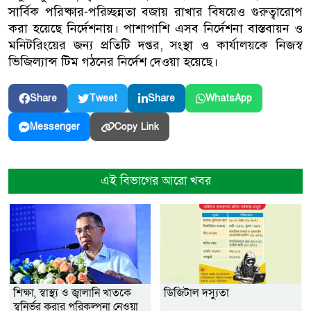
সার্বিক পরিষ্কার-পরিচ্ছন্নতা বজায় রাখার বিষয়েও গুরুত্বারোপ
করা হয়েছে নির্দেশনায়। পাশাপাশি এসব নির্দেশনা বাস্তবায়ন ও
মনিটরিংয়ের জন্য প্রতিটি দপ্তর, সংস্থা ও কার্যালয়কে নিজস্ব
ভিজিল্যান্স টিম গঠনের নির্দেশ দেওয়া হয়েছে।
Share
Tweet
Share
WhatsApp
Copy Link
Messenger
এই বিভাগের আরো খবর
শিক্ষা, স্বাস্থ্য ও জ্বালানি খাতকে
ডিজিটাল দস্যুতা
স্বনির্ভর করার পরিকল্পনা নেওয়া