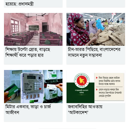
হয়েছে: প্রধানমন্ত্রী
শিক্ষায় উল্টো স্রোত, বাড়ছে
চীন-ভারত পিছিয়ে, বাংলাদেশের
শিক্ষার্থী ঝরে পড়ার হার
সামনে নতুন সম্ভাবনা
মিটার একবার, ভাড়া ও চার্জ
জবাবদিহির আওতায়
আজীবন
‘আটকাদেশ’