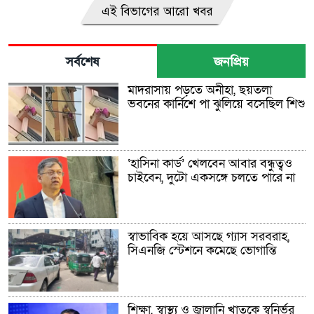
এই বিভাগের আরো খবর
সর্বশেষ
জনপ্রিয়
মাদরাসায় পড়তে অনীহা, ছয়তলা
ভবনের কার্নিশে পা ঝুলিয়ে বসেছিল শিশু
‘হাসিনা কার্ড’ খেলবেন আবার বন্ধুত্বও
চাইবেন, দুটো একসঙ্গে চলতে পারে না
স্বাভাবিক হয়ে আসছে গ্যাস সরবরাহ,
সিএনজি স্টেশনে কমেছে ভোগান্তি
শিক্ষা, স্বাস্থ্য ও জ্বালানি খাতকে স্বনির্ভর