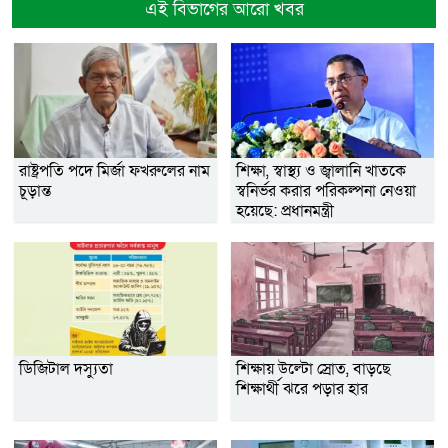
এই বিভাগের আরো খবর
রাষ্ট্রপতি পদে মির্জা ফখরুলের নাম
শিক্ষা, স্বাস্থ্য ও জ্বালানি খাতকে
চূড়ান্ত
স্বনির্ভর করার পরিকল্পনা নেওয়া
হয়েছে: প্রধানমন্ত্রী
ডিজিটাল দস্যুতা
শিক্ষায় উল্টো স্রোত, বাড়ছে
শিক্ষার্থী ঝরে পড়ার হার