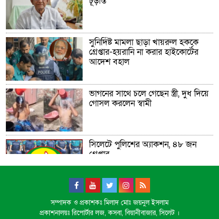
চূড়ান্ত
সুনির্দিষ্ট মামলা ছাড়া খায়রুল হককে
গ্রেপ্তার-হয়রানি না করার হাইকোর্টের
আদেশ বহাল
ভাগনের সাথে চলে গেছেন স্ত্রী, দুধ দিয়ে
গোসল করলেন স্বামী
সিলেটে পুলিশের অ্যাকশন, ৪৮ জন
গ্রেপ্তার
সিলেটে সেই দুই বাস চালকের বিরুদ্ধে
সম্পাদক ও প্রকাশকঃ মিলাদ মোঃ জয়নুল ইসলাম
মামলা
প্রকাশনালয়ঃ রিপোর্টার লজ, কসবা, বিয়ানীবাজার, সিলেট ।