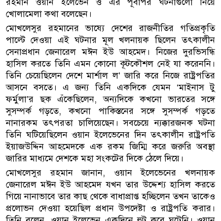
রহমান ওয়ান ইলেভেন ও এর পূর্বাপর ঘটনাগুলো নিয়ে
খোলামেলা কথা বলেছেন।
মোখলেসুর রহমানের ভাষ্যে দেশের রাজনীতির গতিপ্রকৃতি
পাল্টে দেওয়া এই ঘটনার মূল খলনায়ক ছিলেন তৎকালীন
সেনাপ্রধান জেনারেল মঈন ইউ আহমেদ। নিজের দুরভিসন্ধি
হাসিল করতে তিনি এমন কোনো কূটকৌশল নেই যা করেননি।
তিনি চেয়েছিলেন দেশে মার্শাল ল’ জারি করে নিজে রাষ্ট্রপতির
আসনে বসতে। এ জন্য তিনি একদিকে যেমন ‘মাইনাস টু
ফর্মুলা’র ছক এঁকেছিলেন, অন্যদিকে কখনো ভারতের সঙ্গে
সুসম্পর্ক গড়তে, কখনো পাকিস্তনের সঙ্গে সুসম্পর্ক গড়তে
নানারকম তৎপরতা চালিয়েছেন। সবচেয়ে ন্যক্কারজনক ঘটনা
তিনি ঘটিয়েছিলেন ওয়ান ইলেভেনের দিন তৎকালীন রাষ্ট্রপতি
ইয়াজউদ্দিন আহমেদকে এক রকম জিম্মি করে জরুরি অবস্থা
জারির মাধ্যমে দেশকে মহা সংকটের দিকে ঠেলে দিয়ে।
মোখলেসুর রহমান জানান, ওয়ান ইলেভেনের খলনায়ক
জেনারেল মঈন ইউ আহমেদ যখন তার উদ্দেশ্য হাসিল করতে
গিয়ে নানাভাবে তার কাছ থেকে বাধাপ্রাপ্ত হচ্ছিলেন তখন তাকেও
প্রলোভন দেওয়া হয়েছিল প্রধান উপদেষ্টা ও রাষ্ট্রপতি করার।
তিনি বলেন, ওয়ান ইলেভেন একদিনে হুট করে ঘটেনি। ওয়ান