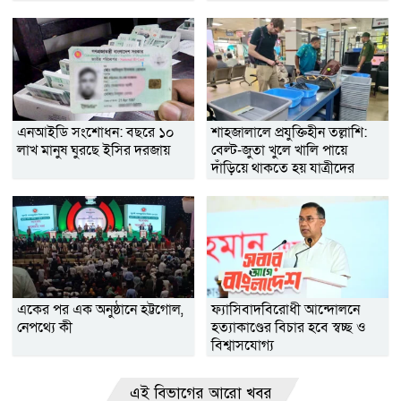
এনআইডি সংশোধন: বছরে ১০
শাহজালালে প্রযুক্তিহীন তল্লাশি:
লাখ মানুষ ঘুরছে ইসির দরজায়
বেল্ট-জুতা খুলে খালি পায়ে
দাঁড়িয়ে থাকতে হয় যাত্রীদের
একের পর এক অনুষ্ঠানে হট্টগোল,
ফ্যাসিবাদবিরোধী আন্দোলনে
নেপথ্যে কী
হত্যাকাণ্ডের বিচার হবে স্বচ্ছ ও
বিশ্বাসযোগ্য
এই বিভাগের আরো খবর