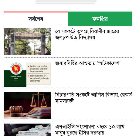
সর্বশেষ
জনপ্রিয়
যে সংকটে ভূগছে বিয়ানীবাজারের
জলঢুপ উচ্চ বিদ্যালয়
জবাবদিহির আওতায় ‘আটকাদেশ’
বিচারপতি সংকটে আপিল বিভাগ, রেকর্ড
মামলাজট
এনআইডি সংশোধন: বছরে ১০ লাখ
মানুষ ঘুরছে ইসির দরজায়