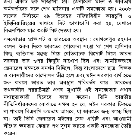
জন্য একটি ছক সাজানো হয়। জেনারেল মঈন ও ভারতীয়
কর্মকর্তাদের সঙ্গে শেখ হাসিনার একটি সমঝোতা হয়। ২০০৮
সালের নির্বাচনে ২৯ ডিসেম্বর নজিরবিহীন কারচুপি ও
ইঞ্জিনিয়ারিংয়ের মাধ্যমে সিট ভাগাভাগি করা হয়, যেখানে
বিএনপিকে মাত্র ৩০টি সিট দেওয়া হয়।
সমঝোতার প্রেক্ষাপট ও ভারতের অবস্থান : মোখলেসুর রহমান
বলেন, শুরুর দিকে ভারতের গোয়েন্দা সংস্থা ‘র’ শেখ হাসিনার
কিছু ব্যক্তিগত মন্তব্য নিয়ে নেতিবাচক রিপোর্ট দিলে ভারত
সরকার তার ওপর কিছুটা নাখোশ ছিল এবং সাময়িকভাবে
জেনারেল মঈনকে সমর্থন দিচ্ছিল, কিন্তু বাংলাদেশে ছাত্র, শিক্ষক
ও ব্যবসায়ীদের আন্দোলন তীব্র হলে এবং মঈন সরকার ব্যর্থ হতে
শুরু করলে ভারত তার অবস্থান পরিবর্তন করে। ভারতের
তৎকালীন পররাষ্ট্রমন্ত্রী প্রণব মুখার্জি এই সমঝোতায় প্রধান
মধ্যস্থতাকারী হিসেবে কাজ করেন। তিনি ভারতীয়
নীতিনির্ধারকদের বোঝাতে সক্ষম হন যে, মঈন সরকার টিকতে
না পারলে বিএনপি ক্ষমতায় আসবে, যা ভারতের জন্য কাম্য ছিল
না। তাই তিনি জেনারেল মঈনের সেফ এক্সিট এবং আওয়ামী
লীগের ক্ষমতায় ফেরার পথ সুগম করতে একটি সমঝোতা তৈরি
করেন।