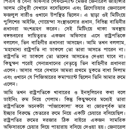
পিএস ও সেনা অফিসার লেফটেন্যান্ট মেজর জেনারেল জাহাঙ্গীর
আলম চৌধুরী সেখানে বসেছিলেন এবং ব্রিগেডিয়ার জেনারেল
ফজলুল বারীও ওখানে উপস্থিত ছিলেন। এ ছাড়া ওই মিটিংয়ে
পুলিশের আইজি, গোয়েন্দা সংস্থাগুলোর প্রধান, বিভিন্ন বাহিনীর
প্রধানরা অংশগ্রহণ করেন। সেই মিটিংয়ে থাকা অবস্থায়
বঙ্গভবনের দায়িত্বরত একজন অফিসার এসে রাষ্ট্রপতিকে
বললেন, তিন বাহিনীর প্রধানরা আসছেন। আমি তখন বললাম,
‘মহামান্য রাষ্ট্রপতি না ডাকলে তো তারা আসতে পারেন না।
রাষ্ট্রপতি না ডাকলে তো তাদের আসতেও দেওয়া যাবে না।
কিছুক্ষণ পরেই সেনাপ্রধানের নেতৃত্বে তিন বাহিনীর প্রধানরা
এলেন। আসার পরে সেখানে আমরা প্রথমে ঢুকতে বাধা দিলাম
এবং ওখানে যে পিজিআরের কমান্ড্যান্ট ছিলেন তিনি আমার রুমে
এলেন।
আমি তখন রাষ্ট্রপতিকে খাবারের ও ইনসুলিনের কথা বলে
ডাইনিং রুম নিয়ে গেলাম। কিন্তু কিছুক্ষণের মধ্যেই তারা
রাষ্ট্রপতিকে অনেকটা ‘পাঁজাকোলা’ করে বা জোরপূর্বক তার
ইচ্ছার বিরুদ্ধে ভেতরের রুমে নিয়ে একটি চেয়ারে বসিয়েছিল।
রাষ্ট্রপতির রুমের দরজার ঠিক বাইরে একজন সামরিক
অফিসারকে চেয়ার দিয়ে পাহারায় বসিয়ে দেওয়া হয়। জেনারেল