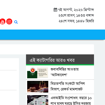
৭ই আগস্ট, ২০২৬ খ্রিস্টাব্দ
২৩শে শ্রাবণ, ১৪৩৩ বঙ্গাব্দ
২৪শে সফর, ১৪৪৮ হিজরি
এই ক্যাটাগরির আরও খবর
জবাবদিহির আওতায়
‘আটকাদেশ’
বিচারপতি সংকটে আপিল
বিভাগ, রেকর্ড মামলাজট
এনআইডি সংশোধন: বছরে ১০
লাখ মানুষ ঘুরছে ইসির দরজায়