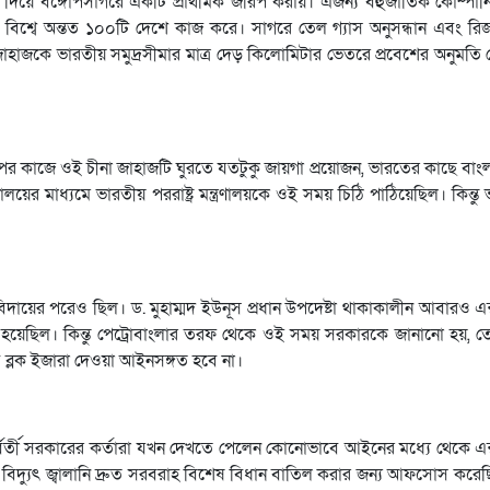
ে দিয়ে বঙ্গোপসাগরে একটি প্রাথমিক জরিপ করায়। এজন্য বহুজাতিক কোম্পানি স্
িশ্বে অন্তত ১০০টি দেশে কাজ করে। সাগরে তেল গ্যাস অনুসন্ধান এবং রিজা
না জাহাজকে ভারতীয় সমুদ্রসীমার মাত্র দেড় কিলোমিটার ভেতরে প্রবেশের অনুমতি
িপের কাজে ওই চীনা জাহাজটি ঘুরতে যতটুকু জায়গা প্রয়োজন, ভারতের কাছে বা
্রণালয়ের মাধ্যমে ভারতীয় পররাষ্ট্র মন্ত্রণালয়কে ওই সময় চিঠি পাঠিয়েছিল। কিন্ত
বিদায়ের পরেও ছিল। ড. মুহাম্মদ ইউনূস প্রধান উপদেষ্টা থাকাকালীন আবারও এ
রা হয়েছিল। কিন্তু পেট্রোবাংলার তরফ থেকে ওই সময় সরকারকে জানানো হয়, তেল
ে ব্লক ইজারা দেওয়া আইনসঙ্গত হবে না।
ন্তর্বর্তী সরকারের কর্তারা যখন দেখতে পেলেন কোনোভাবে আইনের মধ্যে থেকে 
 বিদ্যুৎ জ্বালানি দ্রুত সরবরাহ বিশেষ বিধান বাতিল করার জন্য আফসোস করে