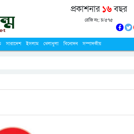
প্রকাশনার
১৬
বছর
রেজি নং: চ/৫৭৫
ি
সারাদেশ
ইসলাম
খেলাধুলা
বিনোদন
সম্পাদকীয়