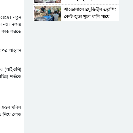
শাহজালালে প্রযুক্তিহীন তল্লাশি:
বেল্ট-জুতা খুলে খালি পায়ে
 করেছে। নতুন
দাঁড়িয়ে থাকতে হয় যাত্রীদের
ুন নয়। দফায়
একের পর এক অনুষ্ঠানে
ানে কাজ করতে
হট্টগোল, নেপথ্যে কী
পিকআপসহ তিনজনকে ধরল
রপত্র আহ্বান
সিলেট র‌্যাব
সিলেটে কাগজ ছাড়া রাস্তায়
নির (আইওসি)
নামলেই বিপদ
িন্ন শর্তকে
নতুন কর্মসূচির ঘোষণা জামায়াত
জোটের
‘প্রিয়তমা আমার জীবনের
আশীর্বাদ’
 এক্সন মবিল
তি নিয়ে লোক
“দুর্নীতিতে চ্যাম্পিয়ন হওয়ার
সহজ উপায় সংসদ সদস্য এবং
প্রশাসন একাকার হয়ে যাওয়া”