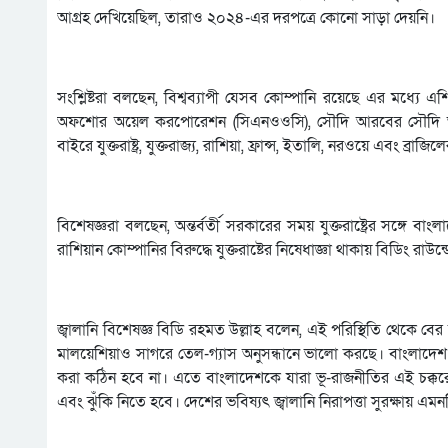
আগ্রহ দেখিয়েছিল, তারাও ২০২৪-এর দরপত্রে কোনো সাড়া দেয়নি।
সংশ্লিষ্টরা বলছেন, বিশ্বব্যাপী যেসব কোম্পানি রয়েছে এর মধ্যে
অফশোর অয়েল করপোরেশন (সিএনওওসি), সৌদি আরবের সৌদি অ্যা
বাইরে যুক্তরাষ্ট্র, যুক্তরাজ্য, রাশিয়া, ফ্রান্স, ইতালি, নরওয়ে এবং ব্
বিশেষজ্ঞরা বলছেন, অন্তর্বর্তী সরকারের সময় যুক্তরাষ্ট্রের সঙ্গে
রাশিয়ান কোম্পানির বিরুদ্ধে যুক্তরাষ্টের নিষেধাজ্ঞা থাকায় বিডিং র
জ্বালানি বিশেষজ্ঞ বিডি রহমত উল্লাহ বলেন, এই পরিস্থিতি থেকে
মালয়েশিয়াও সাগরে তেল-গ্যাস অনুসন্ধানে ভালো করছে। বাংলাদেশ
করা কঠিন হবে না। এতে বাংলাদেশকে যারা ভূ-রাজনীতির এই চক্
এবং ঝুঁকি নিতে হবে। দেশের ভবিষ্যৎ জ্বালানি নিরাপত্তা সুরক্ষায় এ