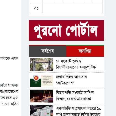
চব্বিশের মামলার তদন্ত,
৩১
অপেক্ষার শেষ কোথায়
রেমিট্যান্স, শ্রমবাজার ও
রপ্তানিতে ঊর্ধ্বমুখী প্রবণতা নিয়ে
অর্থবছর শুরু
জুলাই আন্দোলনের পরিচিত
মুখেরা কে কোথায়
২১ বছরের দুদকে নজিরবিহীন
সর্বশেষ
জনপ্রিয়
শূন্যতা, হাল ধরবে কে?
 সরকারকে এমন
যে সংকটে ভূগছে
খাদ্যে সর্বগ্রাসী ভেজাল
বিয়ানীবাজারের জলঢুপ উচ্চ
বিদ্যালয়
জবাবদিহির আওতায়
‘আটকাদেশ’
 একটা সাফল্য
 বাংলাদেশের
বিচারপতি সংকটে আপিল
করতে হবে ৫৬
বিভাগ, রেকর্ড মামলাজট
ঘোচানো কঠিন
এনআইডি সংশোধন: বছরে ১০
লাখ মানুষ ঘুরছে ইসির দরজায়