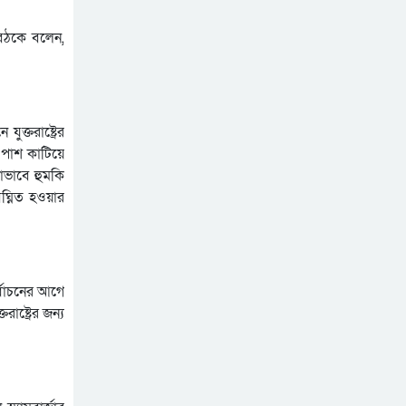
রাষ্ট্রপতি নির্বাচনের তারিখ
ঘোষণা
বৈঠকে বলেন,
সিলেটে ফাহিমা ধর্ষণচেষ্টা ও
হত্যা মামলায় জাকিরের মৃত্যুদণ্ড
সিলেটে হামের উপসর্গ আরও ২
ক্তরাষ্ট্রের
শিশুর মৃত্যু
ে পাশ কাটিয়ে
োভাবে হুমকি
ভুলের জন্য ক্ষমা চাইলেন
ঘ্নিত হওয়ার
ইনফান্তিনো, থাকছেন ফিফা
সভাপতি হিসেবেই
র্বাচনের আগে
ষ্ট্রের জন্য