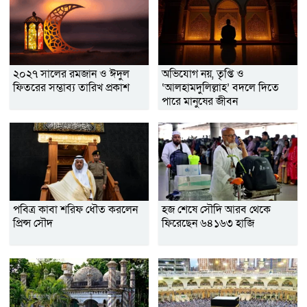
২০২৭ সালের রমজান ও ঈদুল
অভিযোগ নয়, তৃপ্তি ও
ফিতরের সম্ভাব্য তারিখ প্রকাশ
‘আলহামদুলিল্লাহ’ বদলে দিতে
পারে মানুষের জীবন
পবিত্র কাবা শরিফ ধৌত করলেন
হজ শেষে সৌদি আরব থেকে
প্রিন্স সৌদ
ফিরেছেন ৬৪১৬৩ হাজি