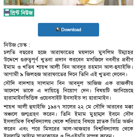
Download
নিউজ ডেস্ক :
চলতি বছরের হজে আরাফাতের ময়দানে মুসলিম উম্মাহর
উদ্দেশে গুরুত্বপূর্ণ খুতবা প্রদান করবেন মসজিদে নববীর প্রবীণ
ইমাম ও খতিব শায়খ আলী বিন আবদুর রহমান আল-হুযাইফি।
আগামী ৯ জিলহজ আরাফাতের দিনে তিনি এই খুতবা দেবেন।
সৌদি বাদশাহ সালমান বিন আবদুল আজিজ এক রাজকীয়
আদেশে তাকে এ দায়িত্বে নিয়োগ দেন। বিষয়টি জানিয়েছে
হারামাইনভিত্তিক ওয়েবসাইট ইনসাইড দ্য হারামাইন।
শায়খ আলী হুযাইফি ১৯৪৭ সালের ২২ মে সৌদি আরবের মক্কা
অঞ্চলে জন্মগ্রহণ করেন। তিনি ইমাম মুহাম্মদ ইবনে সৌদ
ইসলামিক বিশ্ববিদ্যালয় থেকে শরিয়াহ বিষয়ে স্নাতক ডিগ্রি অর্জন
করেন এবং পরে মিসরের আল-আজহার বিশ্ববিদ্যালয় থেকে
ইসলামি আইনে স্নাতকোত্তর ও পিএইচডি সম্পন্ন করেন।