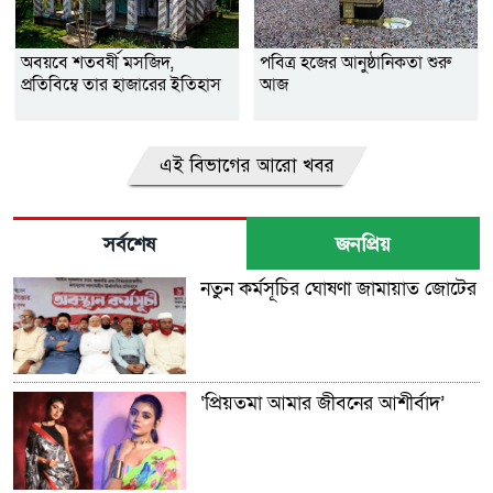
অবয়বে শতবর্ষী মসজিদ,
পবিত্র হজের আনুষ্ঠানিকতা শুরু
প্রতিবিম্বে তার হাজারের ইতিহাস
আজ
এই বিভাগের আরো খবর
সর্বশেষ
জনপ্রিয়
নতুন কর্মসূচির ঘোষণা জামায়াত জোটের
‘প্রিয়তমা আমার জীবনের আশীর্বাদ’