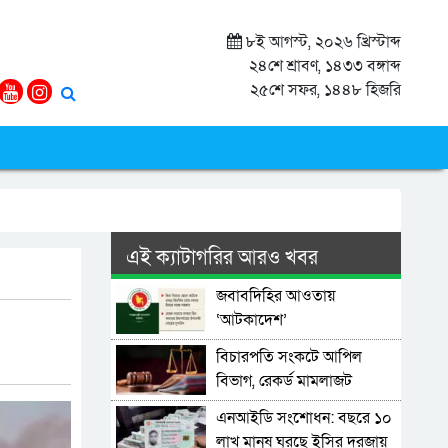
৮ই আগস্ট, ২০২৬ খ্রিস্টাব্দ
২৪শে শ্রাবণ, ১৪৩৩ বঙ্গাব্দ
২৫শে সফর, ১৪৪৮ হিজরি
এই ক্যাটাগরির আরও খবর
জবাবদিহির আওতায়
‘আটকাদেশ’
বিচারপতি সংকটে আপিল
বিভাগ, রেকর্ড মামলাজট
এনআইডি সংশোধন: বছরে ১০
লাখ মানুষ ঘুরছে ইসির দরজায়