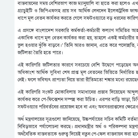
বাস্তবায়নের সময় বেশিরভাগ কাজ ম্যানুয়ালি বা হাতে করা হলেও এখন 
গ্র্যাচুইটি ও জিপিএফসহ প্রায় সব আর্থিক লেনদেন ইলেকট্রনিক ফান
ধাপে মূল বেতন কার্যকর করতে গেলে সফটওয়্যারে বড় ধরনের কারি
এ প্রসঙ্গে বাংলাদেশ সরকারি কর্মকর্তা-কর্মচারী কল্যাণ সমিতি
একাধিক ধাপে মূল বেতন কার্যকর করা হয়, তাহলে একই কর্মচারীর 
ভুল হওয়ার ঝুঁকি বাড়বে।’ তিনি আরও জানান, এতে করে পদোন্নতি, ব
জটিলতা তৈরি হতে পারে।
এই কারিগরি জটিলতার কারণে সবচেয়ে বেশি উদ্বেগে পড়েছেন অবসরের দ
অধিকাংশ আর্থিক সুবিধা শেষ প্রাপ্ত মূল বেতনের ভিত্তিতে নির্ধারিত
নেই। ফলে ভবিষ্যৎ প্রাপ্যতা নিয়ে তারা রীতিমতো শঙ্কার মধ্যে রয়েছে
এই কারিগরি সংকট মোকাবিলায় সমাধানের প্রস্তাব দিয়েছেন আব্দ
কার্যকর করে পে-ফিক্সেশন সম্পন্ন করা উচিত। এরপর বাড়ি ভাড়া, চি
সফটওয়্যার পরিবর্তনের প্রয়োজন হবে না এবং অবসরপ্রাপ্তদের ক্ষেত
অর্থ মন্ত্রণালয়ের সূত্রগুলো জানিয়েছে, উচ্চপর্যায়ের সচিব কমিটি 
নিবিড়ভাবে পর্যালোচনা করছে। প্রধানমন্ত্রীর অর্থ ও পরিকল্পনা মন্
অর্থনৈতিক বাস্তবতাকে গুরুত্ব দিয়েই নতুন পে-স্কেল বাস্তবায়ন করা হ