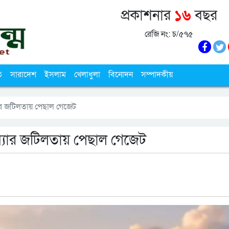
প্রকাশনার
১৬
বছর
রেজি নং: চ/৫৭৫
ি
সারাদেশ
ইসলাম
খেলাধুলা
বিনোদন
সম্পাদকীয়
্যার জটিলতায় পেছাল গেজেট
য়্যার জটিলতায় পেছাল গেজেট