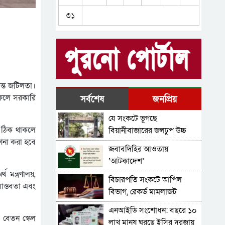
চব্বিশের মামলার তদন্ত,
৩১
অপেক্ষার শেষ কোথায়
রেমিট্যান্স, শ্রমবাজার ও
রপ্তানিতে ঊর্ধ্বমুখী প্রবণতা নিয়ে
অর্থবছর শুরু
জুলাই আন্দোলনের পরিচিত
মুখেরা কে কোথায়
ান্ত জটিলতা।
২১ বছরের দুদকে নজিরবিহীন
 ফলে সরকারি
সর্বশেষ
জনপ্রিয়
শূন্যতা, হাল ধরবে কে?
যে সংকটে ভূগছে
খাদ্যে সর্বগ্রাসী ভেজাল
ু ঠিক থাকলে
বিয়ানীবাজারের জলঢুপ উচ্চ
ণনা করা হবে
বিদ্যালয়
জবাবদিহির আওতায়
‘আটকাদেশ’
মন্ত্রণালয়,
বিচারপতি সংকটে আপিল
 বাস্তবতা এবং
বিভাগ, রেকর্ড মামলাজট
এনআইডি সংশোধন: বছরে ১০
় বেতন স্কেল
লাখ মানুষ ঘুরছে ইসির দরজায়