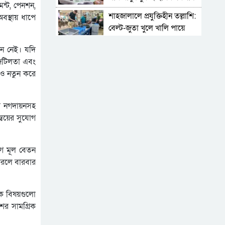
েন্ট, পেনশন,
শাহজালালে প্রযুক্তিহীন তল্লাশি:
বস্থায় ধাপে
বেল্ট-জুতা খুলে খালি পায়ে
দাঁড়িয়ে থাকতে হয় যাত্রীদের
একের পর এক অনুষ্ঠানে
খন নেই। যদি
হট্টগোল, নেপথ্যে কী
 জটিলতা এবং
ণেও নতুন করে
পিকআপসহ তিনজনকে ধরল
সিলেট র‌্যাব
ির নগদায়নসহ
সিলেটে কাগজ ছাড়া রাস্তায়
্বয়ের সুযোগ
নামলেই বিপদ
নতুন কর্মসূচির ঘোষণা জামায়াত
াগ মূল বেতন
জোটের
 করলে বারবার
‘প্রিয়তমা আমার জীবনের
আশীর্বাদ’
িক বিষয়গুলো
“দুর্নীতিতে চ্যাম্পিয়ন হওয়ার
শের সামগ্রিক
সহজ উপায় সংসদ সদস্য এবং
প্রশাসন একাকার হয়ে যাওয়া”