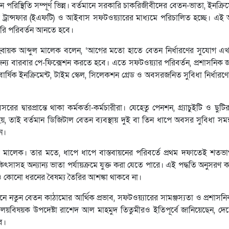
পরিস্থিতি সম্পূর্ণ ভিন্ন। বর্তমানে সরকারি চাকরিজীবীদের বেতন-ভাতা, ইনক্রিম
্ড ট্রান্সফার (ইএফটি) ও আইবাস সফটওয়্যারের মাধ্যমে পরিচালিত হচ্ছে। এই অ
গরি পরিবর্তন আনতে হবে।
র আহ্বায়ক আব্দুল মালেক বলেন, ‘আগের মতো হাতে বেতন নির্ধারণের সুযোগ এ
জন্য বারবার পে-ফিক্সেশন করতে হবে। এতে সফটওয়্যার পরিবর্তন, প্রশাসনিক
ার্ষিক ইনক্রিমেন্ট, টাইম স্কেল, সিলেকশন গ্রেড ও অবসরজনিত সুবিধা নির্ধার
্বারপ্রান্তে থাকা কর্মকর্তা-কর্মচারীরা। যেহেতু পেনশন, গ্র্যাচুইটি ও ছুট
 হয়, তাই বর্তমান ডিজিটাল বেতন ব্যবস্থায় দুই বা তিন ধাপে অবসর সুবিধা সমন
ন।
ুল মালেক। তার মতে, ধাপে ধাপে বাস্তবায়নের পরিবর্তে প্রথম দফাতেই শতভ
কিৎসাসহ অন্যান্য ভাতা পর্যায়ক্রমে যুক্ত করা যেতে পারে। এই পদ্ধতি অনুসরণ
্রেও কোনো ধরনের বৈষম্য তৈরির আশঙ্কা থাকবে না।
বর্তমানে নতুন বেতন কাঠামোর আর্থিক প্রভাব, সফটওয়্যারের সামঞ্জস্যতা ও প্রশাসন
ত্রণালয়বিষয়ক উপদেষ্টা রাশেদ আল মাহমুদ তিতুমীরও ইতিপূর্বে জানিয়েছেন, দে
বে।