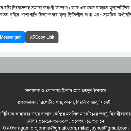
 বৃদ্ধি নিঃসন্দেহে সময়োপযোগী উদ্যোগ। তবে এর ফলে বাজারে মূল্যস্ফীতির 
বৃদ্ধির পাশাপাশি নিত্যপণ্যের মূল্য স্থিতিশীল রাখা এবং সামষ্টিক অর্থনৈ
Messenger
Copy Link
সম্পাদক ও প্রকাশকঃ মিলাদ মোঃ জয়নুল ইসলাম
প্রকাশনালয়ঃ রিপোর্টার লজ, কসবা, বিয়ানীবাজার, সিলেট ।
বাণিজ্যিক কার্যালয়ঃ উত্তর বাজার কেন্দ্রিয় মসজিদ মার্কেট (২য় তলা), বিয়ানীবাজা
মোবাঃ ০১৮১৯-৬৫৬০৭৭, ০১৭৩৮-১১ ৬৫ ১২
ইমেইলঃ agamiprojonma@gmail.com, milad.jaynul@gmail.com