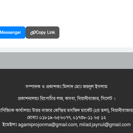
Messenger
Copy Link
সম্পাদক ও প্রকাশকঃ মিলাদ মোঃ জয়নুল ইসলাম
প্রকাশনালয়ঃ রিপোর্টার লজ, কসবা, বিয়ানীবাজার, সিলেট ।
বাণিজ্যিক কার্যালয়ঃ উত্তর বাজার কেন্দ্রিয় মসজিদ মার্কেট (২য় তলা), বিয়ানীবাজা
মোবাঃ ০১৮১৯-৬৫৬০৭৭, ০১৭৩৮-১১ ৬৫ ১২
ইমেইলঃ agamiprojonma@gmail.com, milad.jaynul@gmail.com