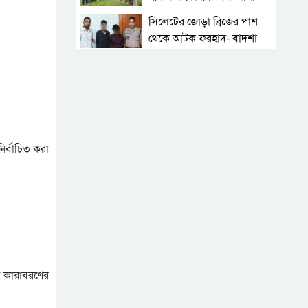
মাসব্যাপী বৃক্ষরোপণ কর্মসূচির
সিলেটের জোড়া ব্রিজের পাশ
উদ্বোধন
থেকে আটক ফরহাদ- বাদশা
জুলাই আন্দোলন ছাত্র-জনতার
বীরত্বের স্মারকস্তম্ভ:
বিয়ানীবাজারের ইউএনও
বিয়ানীবাজার সরকারি কলেজে
জুলাই গণঅভ্যুত্থান দিবস
পালিত
বিয়ানীবাজারের পিএইচজি
র্বাচিত করা
হাইস্কুল: গৌরবের আড়ালে
ধুঁকছে মেধার বাতিঘর
সিলেটে সড়ক দুর্ঘটনায় প্রাণ
গেল যুবকের
পাঁচ আগস্টের দুই বছর:
অর্জনের স্বীকৃতি, অপূর্ণতার প্রশ্ন
জুলাই শহীদ পরিবার-যোদ্ধারা
ি কারাবরণের
সহায়তা পেয়েছেন হাজার কোটি
টাকা