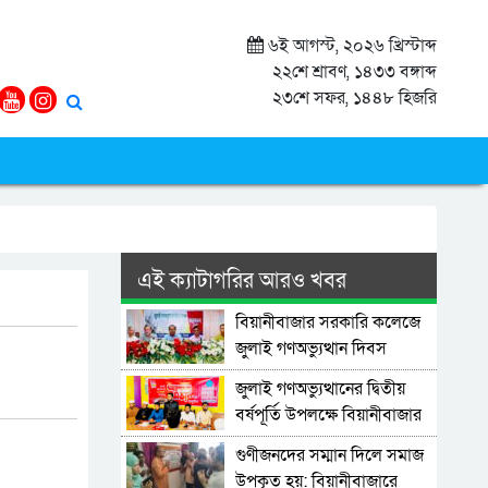
৬ই আগস্ট, ২০২৬ খ্রিস্টাব্দ
২২শে শ্রাবণ, ১৪৩৩ বঙ্গাব্দ
২৩শে সফর, ১৪৪৮ হিজরি
এই ক্যাটাগরির আরও খবর
বিয়ানীবাজার সরকারি কলেজে
জুলাই গণঅভ্যুত্থান দিবস
পালিত
জুলাই গণঅভ্যুত্থানের দ্বিতীয়
বর্ষপূর্তি উপলক্ষে বিয়ানীবাজার
উপজেলা ছাত্রশিবিরের
গুণীজনদের সম্মান দিলে সমাজ
আলোচনা সভা ও দোয়া
উপকৃত হয়: বিয়ানীবাজারে